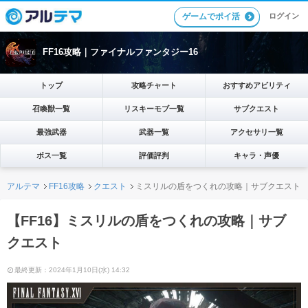
ゲームでポイ活
ログイン
FF16攻略｜ファイナルファンタジー16
トップ
攻略チャート
おすすめアビリティ
召喚獣一覧
リスキーモブ一覧
サブクエスト
最強武器
武器一覧
アクセサリ一覧
ボス一覧
評価評判
キャラ・声優
アルテマ
FF16攻略
クエスト
ミスリルの盾をつくれの攻略｜サブクエスト
【FF16】ミスリルの盾をつくれの攻略｜サブ
クエスト
最終更新：2024年1月10日(水) 14:32