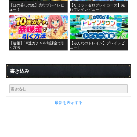
【ほの暮しの庭】先行プレイレビ
【リミットゼロブレイカーズ】先
ュー！
行プレイレビュー！
【速報】10連ガチャを無課金で引
【みんなのトレイン】プレイレビ
く方法
ュー！
書き込み
最新を表示する