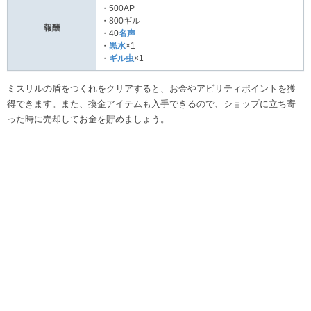
・500AP
・800ギル
報酬
・40
名声
・
黒水
×1
・
ギル虫
×1
ミスリルの盾をつくれをクリアすると、お金やアビリティポイントを獲
得できます。また、換金アイテムも入手できるので、ショップに立ち寄
った時に売却してお金を貯めましょう。