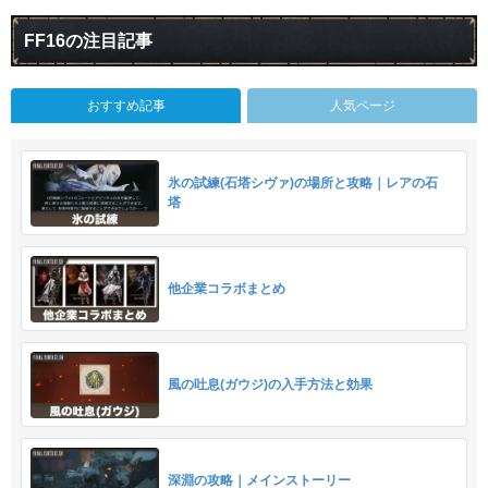
FF16の注目記事
おすすめ記事
人気ページ
氷の試練(石塔シヴァ)の場所と攻略｜レアの石
塔
他企業コラボまとめ
風の吐息(ガウジ)の入手方法と効果
深淵の攻略｜メインストーリー