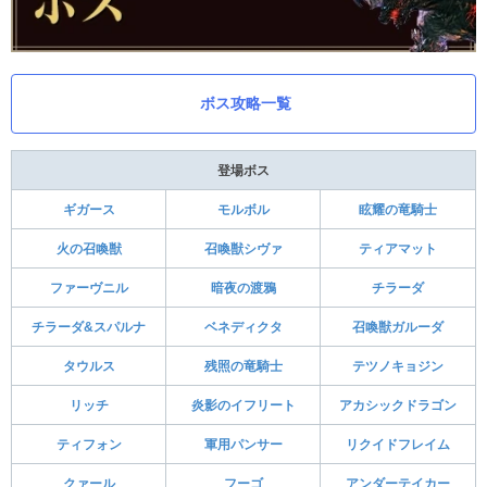
ボス攻略一覧
登場ボス
ギガース
モルボル
眩耀の竜騎士
火の召喚獣
召喚獣シヴァ
ティアマット
ファーヴニル
暗夜の渡鴉
チラーダ
チラーダ&スパルナ
ベネディクタ
召喚獣ガルーダ
タウルス
残照の竜騎士
テツノキョジン
リッチ
炎影のイフリート
アカシックドラゴン
ティフォン
軍用パンサー
リクイドフレイム
クァール
フーゴ
アンダーテイカー