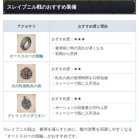
スレイプニル戦のおすすめ装備
アクセサリ
おすすめ度と理由
おすすめ度：★★★
・被弾前に時の流れが遅くなる
・初期から所持
オートスローの指輪
おすすめ度：★★
・転生の炎の使用時間を12秒短縮
・ストーリーで既に入手済み
火の吐息転生の炎
おすすめ度：★★
・ポーションの回復量が20%上昇
・ストーリーで既に入手済み
クレリックメダリオン
スレイプニル戦は、被弾を減らすために、敵の攻撃を回避しやすくなる
「オートスローの指輪」がおすすめです。