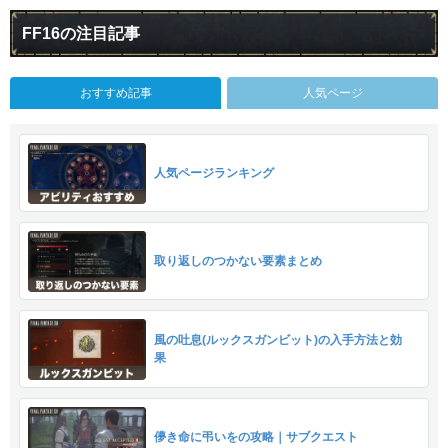
FF16の注目記事
おすすめ記事
人気ページ
人気ページランキング
取り返しのつかない要素まとめ
風の吐息(ルックスガンビット)の入手方法と効
果
儚き命に弔いをの攻略｜サブクエスト