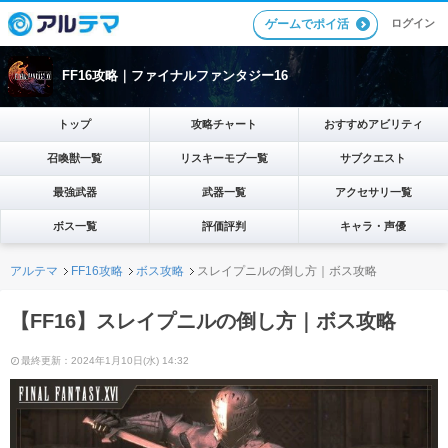
ゲームでポイ活
ログイン
FF16攻略｜ファイナルファンタジー16
トップ
攻略チャート
おすすめアビリティ
召喚獣一覧
リスキーモブ一覧
サブクエスト
最強武器
武器一覧
アクセサリ一覧
ボス一覧
評価評判
キャラ・声優
アルテマ
FF16攻略
ボス攻略
スレイプニルの倒し方｜ボス攻略
【FF16】スレイプニルの倒し方｜ボス攻略
最終更新：2024年1月10日(水) 14:32