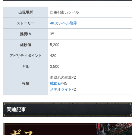
出現場所
自由都市カンベル
ストーリー
40.カンベル陥落
推奨LV
35
経験値
5,200
アビリティポイント
420
ギル
3,500
血塗れの紋章×2
報酬
戦鉱石
×45
メテオライト
×2
関連記事