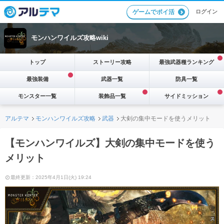
ログイン
ゲームでポイ活
モンハンワイルズ攻略wiki
トップ
ストーリー攻略
最強武器種ランキング
最強装備
武器一覧
防具一覧
モンスター一覧
装飾品一覧
サイドミッション
アルテマ
モンハンワイルズ攻略
武器
大剣の集中モードを使うメリット
【モンハンワイルズ】大剣の集中モードを使う
メリット
最終更新：2025年4月1日(火) 19:24