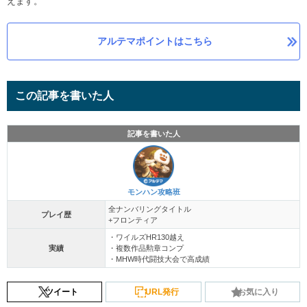
えます。
アルテマポイントはこちら
この記事を書いた人
記事を書いた人
モンハン攻略班
全ナンバリングタイトル
プレイ歴
+フロンティア
・ワイルズHR130越え
実績
・複数作品勲章コンプ
・MHW時代闘技大会で高成績
ツイート
URL発行
お気に入り