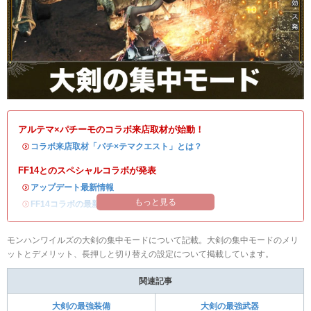
アルテマ×パチーモのコラボ来店取材が始動！
・
コラボ来店取材「パチ×テマクエスト」とは？
FF14とのスペシャルコラボが発表
・
アップデート最新情報
もっと見る
・
FF14コラボの最新情報
/
オメガ・プラネテス攻略
モンハンワイルズの大剣の集中モードについて記載。大剣の集中モードのメリ
ットとデメリット、長押しと切り替えの設定について掲載しています。
関連記事
大剣の最強装備
大剣の最強武器