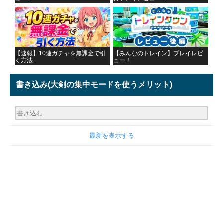
【速報】10連ガチャを無課金で引
【みんなのトレイン】プレイレビ
く方法
ュー！
書き込み
(大剣の集中モードを使うメリット)
最新を表示する