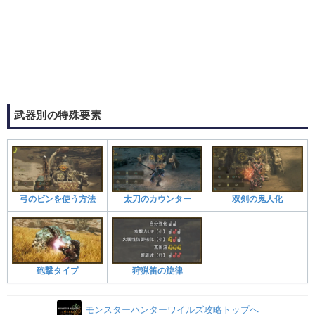
武器別の特殊要素
弓のビンを使う方法
太刀のカウンター
双剣の鬼人化
‐
砲撃タイプ
狩猟笛の旋律
モンスターハンターワイルズ攻略トップへ