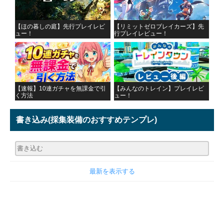
【ほの暮しの庭】先行プレイレビ
【リミットゼロブレイカーズ】先
ュー！
行プレイレビュー！
【速報】10連ガチャを無課金で引
【みんなのトレイン】プレイレビ
く方法
ュー！
書き込み
(採集装備のおすすめテンプレ)
最新を表示する