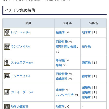
ハチミツ集め装備
防具
スキル
装飾品
レザーヘッドα
植生学
Lv2
地学珠
【1】
回避性能
Lv1
ランゴメイルα
環境利用の知識
L
植学珠
v1
毒耐性
Lv2
スキュラアームα
適応珠
【1】
急襲
Lv1
回避性能
Lv1
ランゴコイルα
標本珠
【1】
麻痺耐性
Lv1
威嚇珠
【1】
水耐性
Lv1
ガライーブーツα
威嚇珠
【1】
ハンター生活
Lv1
威嚇珠
【1】
地学の護石Ⅱ
地質学
Lv2
-