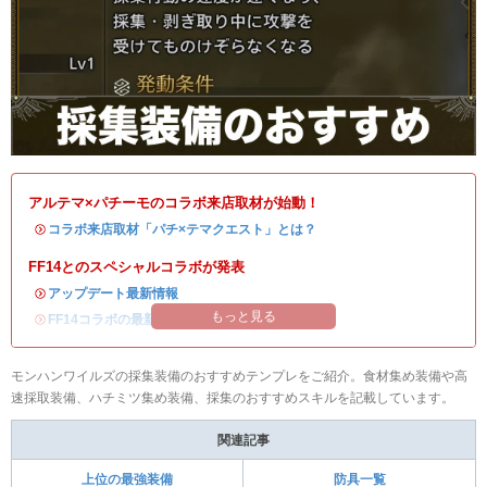
アルテマ×パチーモのコラボ来店取材が始動！
・
コラボ来店取材「パチ×テマクエスト」とは？
FF14とのスペシャルコラボが発表
・
アップデート最新情報
もっと見る
・
FF14コラボの最新情報
/
オメガ・プラネテス攻略
モンハンワイルズの採集装備のおすすめテンプレをご紹介。食材集め装備や高
速採取装備、ハチミツ集め装備、採集のおすすめスキルを記載しています。
関連記事
上位の最強装備
防具一覧