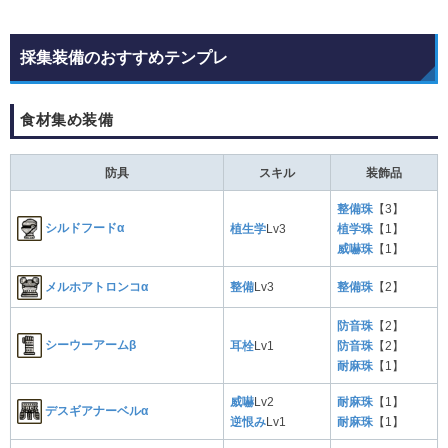
採集装備のおすすめテンプレ
食材集め装備
防具
スキル
装飾品
整備珠
【3】
シルドフードα
植生学
Lv3
植学珠
【1】
威嚇珠
【1】
メルホアトロンコα
整備
Lv3
整備珠
【2】
防音珠
【2】
シーウーアームβ
耳栓
Lv1
防音珠
【2】
耐麻珠
【1】
威嚇
Lv2
耐麻珠
【1】
デスギアナーベルα
逆恨み
Lv1
耐麻珠
【1】