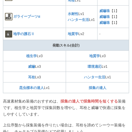
耳栓
Lv1
威嚇珠
【1】
水耐性
Lv1
ガライーブーツα
威嚇珠
【1】
ハンター生活
Lv1
威嚇珠
【1】
地学の護石Ⅱ
地質学
Lv2
-
発動スキル(合計)
植生学
Lv3
地質学
Lv3
威嚇
Lv3
環境適応
Lv1
耳栓
Lv3
ハンター生活
Lv1
昆虫標本の達人
Lv1
採集の達人
高速素材集め装備のおすすめは、
採集の達人で採集時間を短くする
装備
です。植生学と地質学で採集回数を増やし、耳栓と威嚇で快適に採集を
しやすくしています。
上位序盤から採集装備を作りたい場合は、耳栓を諦めてシーウー装備を
外し、チャタカブラ装備などで代用しましょう。