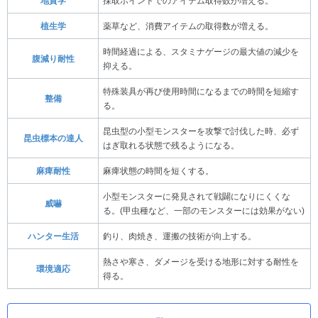
地質学
採取ポイントでのアイテム取得数が増える。
植生学
薬草など、消費アイテムの取得数が増える。
時間経過による、スタミナゲージの最大値の減少を
腹減り耐性
抑える。
特殊装具が再び使用時間になるまでの時間を短縮す
整備
る。
昆虫型の小型モンスターを攻撃で討伐した時、必ず
昆虫標本の達人
はぎ取れる状態で残るようになる。
麻痺耐性
麻痺状態の時間を短くする。
小型モンスターに発見されて戦闢になりにくくな
威嚇
る。(甲虫種など、一部のモンスターには効果がない)
ハンター生活
釣り、肉焼き、運搬の技術が向上する。
熱さや寒さ、ダメージを受ける地形に対する耐性を
環境適応
得る。