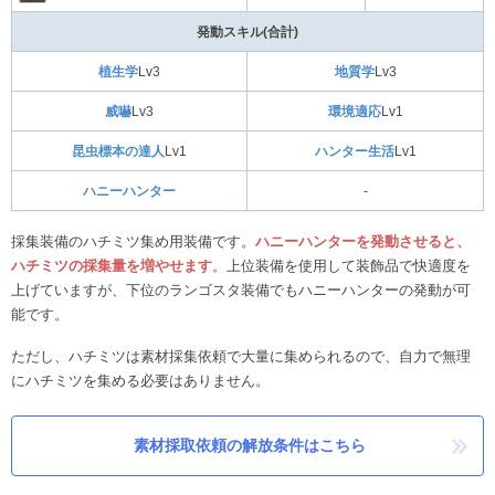
発動スキル(合計)
植生学
Lv3
地質学
Lv3
威嚇
Lv3
環境適応
Lv1
昆虫標本の達人
Lv1
ハンター生活
Lv1
ハニーハンター
-
採集装備のハチミツ集め用装備です。
ハニーハンターを発動させると、
ハチミツの採集量を増やせます
。上位装備を使用して装飾品で快適度を
上げていますが、下位のランゴスタ装備でもハニーハンターの発動が可
能です。
ただし、ハチミツは素材採集依頼で大量に集められるので、自力で無理
にハチミツを集める必要はありません。
素材採取依頼の解放条件はこちら