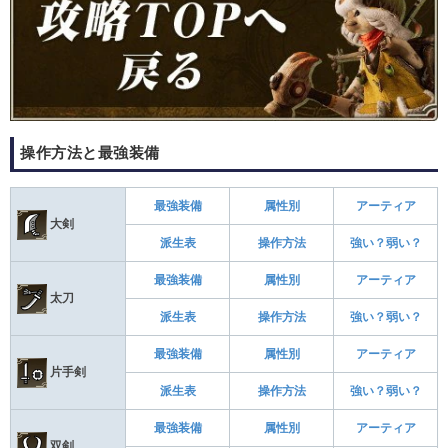
操作方法と最強装備
最強装備
属性別
アーティア
大剣
派生表
操作方法
強い？弱い？
最強装備
属性別
アーティア
太刀
派生表
操作方法
強い？弱い？
最強装備
属性別
アーティア
片手剣
派生表
操作方法
強い？弱い？
最強装備
属性別
アーティア
双剣