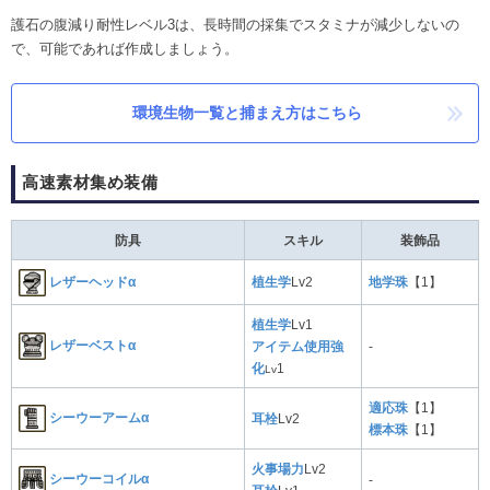
護石の腹減り耐性レベル3は、長時間の採集でスタミナが減少しないの
で、可能であれば作成しましょう。
環境生物一覧と捕まえ方はこちら
高速素材集め装備
防具
スキル
装飾品
レザーヘッドα
植生学
Lv2
地学珠
【1】
植生学
Lv1
レザーベストα
アイテム使用強
-
化
1
Lv
適応珠
【1】
シーウーアームα
耳栓
Lv2
標本珠
【1】
火事場力
Lv2
シーウーコイルα
-