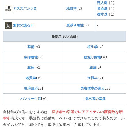
狩人珠
【1】
アズズパンツα
地質学
Lv3
適応珠
【1】
標本珠
【1】
無食の護石Ⅲ
腹減り耐性
Lv3
-
発動スキル(合計)
整備
Lv3
植生学
Lv3
麻痺耐性
Lv3
腹減り耐性
Lv3
耳栓
Lv3
威嚇
Lv3
地質学
Lv3
逆恨み
Lv1
環境適応
Lv1
昆虫標本の達人
Lv1
ハンター生活
Lv1
探求者の幸運
食材集め装備のおすすめは、
探求者の幸運でレアアイテムの獲得数を増
やす
構成です。装飾品で整備もレベル5まで付けられるので装衣のクール
タイムを半分に減少でき、環境生物集めにも優れています。