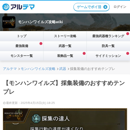
ログイン
ゲームでポイ活
モンハンワイルズ攻略wiki
トップ
ストーリー攻略
最強武器種ランキング
最強装備
武器一覧
防具一覧
モンスター一覧
装飾品一覧
サイドミッション
アルテマ
モンハンワイルズ攻略
武器
採集装備のおすすめテンプレ
【モンハンワイルズ】採集装備のおすすめテン
プレ
最終更新：2025年4月15日(火) 18:25