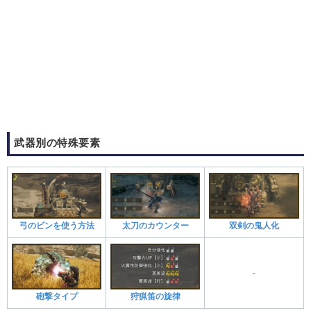
武器別の特殊要素
弓のビンを使う方法
太刀のカウンター
双剣の鬼人化
‐
砲撃タイプ
狩猟笛の旋律