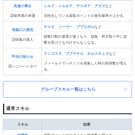
先達の導き
シルド
、
メルホア
、
デスギア
、
アズズ
など
③探求者の幸運
活性化している採取ポイントの発生確率が上がる
チャタ
、
シーウー
、
ププロポル
など
革細工の柔性
採集行動の速度が速くなり、採集・剥ぎ取り中に攻
③採集の達人
撃を受けてものけぞらなくなる。
ランゴスタ
、
ブブラチカ
、
ネルスキュラ
など
甲虫の知らせ
フィールドでハチミツを採集した時の所得数が増え
③ハニーハンター
る。
グループスキル一覧はこちら
通常スキル
スキル
効果