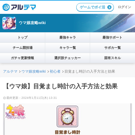
ログイン
ゲームでポイ活
ウマ娘攻略wiki
トップ
最強キャラ
最強サポート
チーム競技場
キャラ一覧
サポカ一覧
ガチャ更新情報
選択肢チェッカー
固有スキル
アルテマ
ウマ娘攻略wiki
初心者
目覚まし時計の入手方法と効果
【ウマ娘】目覚まし時計の入手方法と効果
最終更新：2024年1月11日(木) 13:31