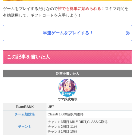
ゲームをプレイするだけなので
誰でも簡単に始められる！
スキマ時間を
有効活用して、ギフトコードを入手しよう！
早速ゲームをプレイする！
この記事を書いた人
記事を書いた人
ウマ娘攻略班
TeamRANK
UE7
チーム競技場
Class6 1,000位以内維持
チャンミ3周目 MILE,DIRT,CLASSIC取得
チャンミ
チャンミ2周目 11冠
チャンミ1周目 10冠