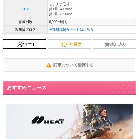
プラチナ取得
LOH
第1回 34,090pt
第2回 32,960pt
育成回数
6,000回超え
攻略班プロフ
▶攻略班紹介ページはこちら
ツイート
URL発行
お気に入り
記事について指摘する
おすすめニュース