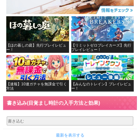
【ほの暮しの庭】先行プレイレビュ
【リミットゼロブレイカーズ】先行
ー！
プレイレビュー！
【速報】10連ガチャを無課金で引く
【みんなのトレイン】プレイレビュ
方法
ー！
書き込み
(目覚まし時計の入手方法と効果)
最新を表示する