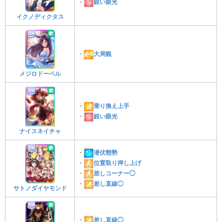
・
鋭い眼光
イクノディクタス
・
大局観
メジロドーベル
・
乗り換え上手
・
鋭い眼光
ナイスネイチャ
・
潜伏態勢
・
位置取り押し上げ
・
差しコーナー◯
・
差し直線◯
サトノダイヤモンド
・
差し直線◯