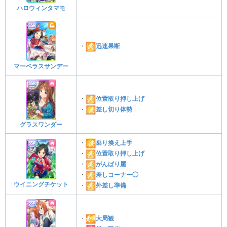
ハロウィンタマモ
・
迅速果断
マーベラスサンデー
・
位置取り押し上げ
・
差し切り体勢
グラスワンダー
・
乗り換え上手
・
位置取り押し上げ
・
がんばり屋
・
差しコーナー◯
ウイニングチケット
・
外差し準備
・
大局観