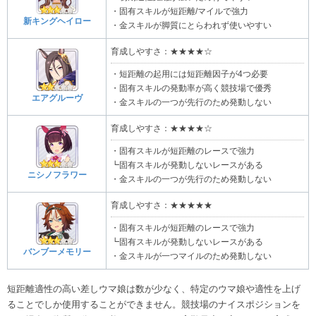
・固有スキルが短距離/マイルで強力
新キングヘイロー
・金スキルが脚質にとらわれず使いやすい
育成しやすさ：★★★★☆
・短距離の起用には短距離因子が4つ必要
・固有スキルの発動率が高く競技場で優秀
エアグルーヴ
・金スキルの一つが先行のため発動しない
育成しやすさ：★★★★☆
・固有スキルが短距離のレースで強力
┗固有スキルが発動しないレースがある
ニシノフラワー
・金スキルの一つが先行のため発動しない
育成しやすさ：★★★★★
・固有スキルが短距離のレースで強力
┗固有スキルが発動しないレースがある
バンブーメモリー
・金スキルが一つマイルのため発動しない
短距離適性の高い差しウマ娘は数が少なく、特定のウマ娘や適性を上げ
ることでしか使用することができません。競技場のナイスポジションを