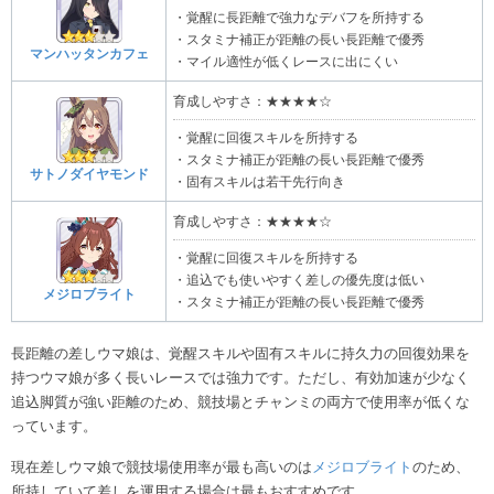
・覚醒に長距離で強力なデバフを所持する
・スタミナ補正が距離の長い長距離で優秀
マンハッタンカフェ
・マイル適性が低くレースに出にくい
育成しやすさ：★★★★☆
・覚醒に回復スキルを所持する
・スタミナ補正が距離の長い長距離で優秀
サトノダイヤモンド
・固有スキルは若干先行向き
育成しやすさ：★★★★☆
・覚醒に回復スキルを所持する
・追込でも使いやすく差しの優先度は低い
メジロブライト
・スタミナ補正が距離の長い長距離で優秀
長距離の差しウマ娘は、覚醒スキルや固有スキルに持久力の回復効果を
持つウマ娘が多く長いレースでは強力です。ただし、有効加速が少なく
追込脚質が強い距離のため、競技場とチャンミの両方で使用率が低くな
っています。
現在差しウマ娘で競技場使用率が最も高いのは
メジロブライト
のため、
所持していて差しを運用する場合は最もおすすめです。