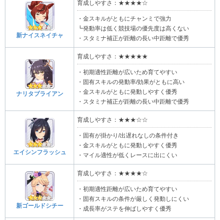
育成しやすさ：★★★★☆
・金スキルがともにチャンミで強力
┗発動率は低く競技場の優先度は高くない
新ナイスネイチャ
・スタミナ補正が距離の長い中距離で優秀
育成しやすさ：★★★★★
・初期適性距離が広いため育てやすい
・固有スキルの発動率/効果がともに高い
・金スキルがともに発動しやすく優秀
ナリタブライアン
・スタミナ補正が距離の長い中距離で優秀
育成しやすさ：★★★☆☆
・固有が掛かり/出遅れなしの条件付き
・金スキルがともに発動しやすく優秀
エイシンフラッシュ
・マイル適性が低くレースに出にくい
育成しやすさ：★★★★☆
・初期適性距離が広いため育てやすい
・固有スキルの条件が厳しく発動しにくい
新ゴールドシチー
・成長率がステを伸ばしやすく優秀