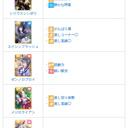
・
静かな呼吸
シリウスシンボリ
・
がんばり屋
・
差しコーナー◯
・
差し直線◯
エイシンフラッシュ
・
読解力
・
鋭い眼光
ゼンノロブロイ
・
差し切り体勢
・
差し直線◯
メジロライアン