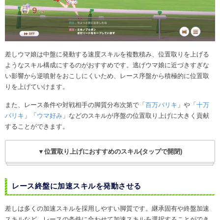
差しウマ娘は中盤に発動する速度スキルを複数積み、位置取りを上げる
ようなスキル構成にするのがおすすめです。逃げウマ娘に近づきすぎな
い影響から逆噴射をおこしにくいため、レース序盤から積極的に位置取
りを上げていけます。
また、レース条件や対戦相手の脚質分布次第で「
百万バリキ
」や「
十万
バリキ
」「
ウマ好み
」などのスキルが序盤の位置取り上げに大きく貢献
することができます。
▼位置取り上げにおすすめのスキル(タップで開閉)
レース終盤に加速スキルを発動させる
差しは多くの加速スキルを採用しやすい脚質です。継承固有や終盤加速
スキルなど、レースの条件に合わせて加速スキルを選択することができ