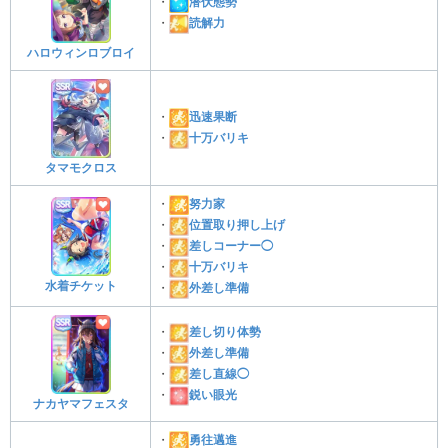
・
潜伏態勢
・
読解力
ハロウィンロブロイ
・
迅速果断
・
十万バリキ
タマモクロス
・
努力家
・
位置取り押し上げ
・
差しコーナー◯
・
十万バリキ
水着チケット
・
外差し準備
・
差し切り体勢
・
外差し準備
・
差し直線◯
・
鋭い眼光
ナカヤマフェスタ
・
勇往邁進