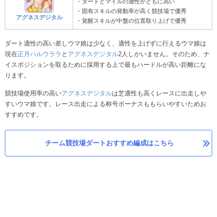
・ダートとマイルの適性がともに高い
・固有スキルの発動率が高く競技場で優秀
アグネスデジタル
・覚醒スキルが中盤の位置取り上げで優秀
ダート適性の高い差しウマ娘は少なく、適性を上げずに行えるウマ娘は
現在
正月ハルウララ
と
アグネスデジタル
2人しかいません。そのため、ナ
イスポジションを取るために採用する上で最もハードルが高い距離にな
ります。
競技場使用率の高い
アグネスデジタル
は芝適性も高くレースに出走しや
すいウマ娘です。レース出走による称号ボーナスももらいやすいためお
すすめです。
チーム競技場ダートおすすめ編成はこちら