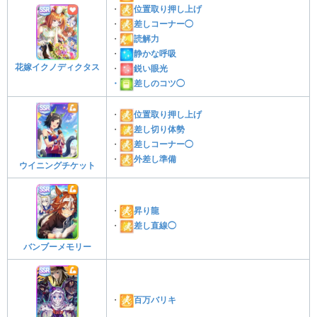
・
位置取り押し上げ
・
差しコーナー◯
・
読解力
・
静かな呼吸
花嫁イクノディクタス
・
鋭い眼光
・
差しのコツ◯
・
位置取り押し上げ
・
差し切り体勢
・
差しコーナー◯
・
外差し準備
ウイニングチケット
・
昇り龍
・
差し直線◯
バンブーメモリー
・
百万バリキ