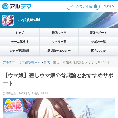
ログイン
ゲームでポイ活
ウマ娘攻略wiki
トップ
最強キャラ
最強サポート
チーム競技場
キャラ一覧
サポカ一覧
ガチャ更新情報
選択肢チェッカー
固有スキル
アルテマ
ウマ娘攻略wiki
育成
差しウマ娘の育成論とおすすめサポート
【ウマ娘】差しウマ娘の育成論とおすすめサポ
ート
最終更新：2025年9月1日(月) 08:01