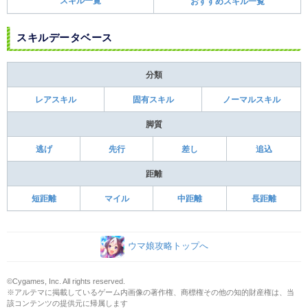
スキル一覧
おすすめスキル一覧
スキルデータベース
分類
レアスキル
固有スキル
ノーマルスキル
脚質
逃げ
先行
差し
追込
距離
短距離
マイル
中距離
長距離
ウマ娘攻略トップへ
©Cygames, Inc. All rights reserved.
※アルテマに掲載しているゲーム内画像の著作権、商標権その他の知的財産権は、当
該コンテンツの提供元に帰属します