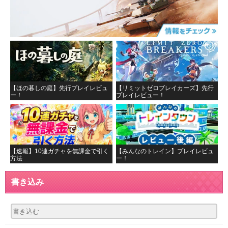
【ほの暮しの庭】先行プレイレビュ
【リミットゼロブレイカーズ】先行
ー！
プレイレビュー！
【速報】10連ガチャを無課金で引く
【みんなのトレイン】プレイレビュ
方法
ー！
書き込み