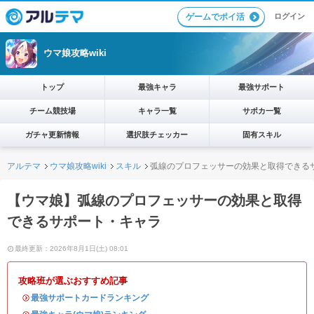
ログイン
ゲームでポイ活
ウマ娘攻略wiki
トップ
最強キャラ
最強サポート
チーム競技場
キャラ一覧
サポカ一覧
ガチャ更新情報
選択肢チェッカー
固有スキル
アルテマ
ウマ娘攻略wiki
スキル
弧線のプロフェッサーの効果と取得できる
【ウマ娘】弧線のプロフェッサーの効果と取得
できるサポート・キャラ
最終更新：2026年8月1日(土) 08:01
攻略班が選ぶおすすめ記事
・
最強サポートカードランキング