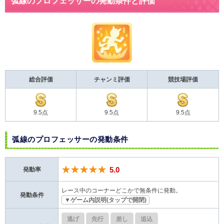
弧線のプロフェッサーの発動条件と評価
総合評価
チャンミ評価
競技場評価
9.5点
9.5点
9.5点
弧線のプロフェッサーの発動条件
★★★★★
5.0
発動率
レース中のコーナーどこかで無条件に発動。
発動条件
▼ゲーム内説明(タップで開閉)
逃げ
先行
差し
追込