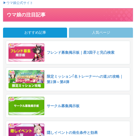
▶ウマ娘公式サイト
ウマ娘の注目記事
おすすめ記事
人気ページ
フレンド募集掲示板｜星3因子と完凸検索
限定ミッション｢名トレーナーへの道｣の攻略｜
第1弾～第4弾
サークル募集掲示板
隠しイベントの発生条件と効果