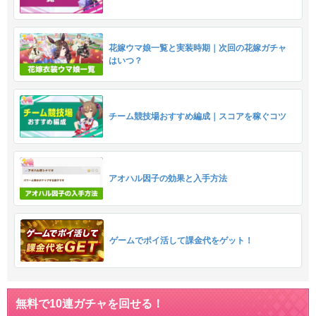
花嫁ウマ娘一覧と実装時期｜次回の花嫁ガチャ
はいつ？
チーム競技場おすすめ編成｜スコアを稼ぐコツ
アオハル因子の効果と入手方法
ゲームでポイ活して課金代をゲット！
無料で10連ガチャを回せる！