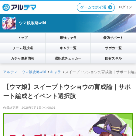
ログイン
ゲームでポイ活
ウマ娘攻略wiki
トップ
最強キャラ
最強サポート
チーム競技場
キャラ一覧
サポカ一覧
ガチャ更新情報
選択肢チェッカー
固有スキル
アルテマ
ウマ娘攻略wiki
キャラ
スイープトウショウの育成論｜サポート編
【ウマ娘】スイープトウショウの育成論｜サポ
ート編成とイベント選択肢
最終更新：2026年7月1日(水) 08:01