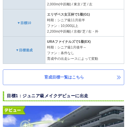
2,000m(中距離) / 東京 / 芝 / 左
エリザベス女王杯で1着(G1)
時期：シニア級11月前半
▼目標10
ファン：10,000以上
2,200m(中距離) / 京都/ 芝 / 右・外
URAファイナルズで1着(EX)
時期：シニア級1月後半～
▼目標達成
ファン：条件なし
育成中の出走レースによって変動
育成目標一覧はこちら
目標1：ジュニア級メイクデビューに出走