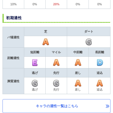
10%
0%
20%
0%
0%
初期適性
芝
ダート
バ場適性
短距離
マイル
中距離
長距離
距離適性
逃げ
先行
差し
追込
脚質適性
逃げ
先行
差し
追込
キャラの適性一覧はこちら