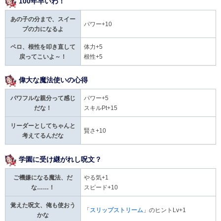
100年早いわ！
あの子の分まで、スイー
パワー+10
プの力になるよ
ペロ、根性を叩き直して
体力+5
戻ってこいよ～！
根性+5
偉大な魔法使いの心得
パワフルな親分って感じ
パワー+5
だな！
スキルPt+15
リーダーとしてちゃんと
賢さ+10
考えてるんだな
学園に受け継がれし呪文？
ご機嫌になる魔法、だ
やる気+1
な……！
スピード+10
覚えた呪文、俺も使おう
「
スリップストリーム
」のヒントLv+1
かな