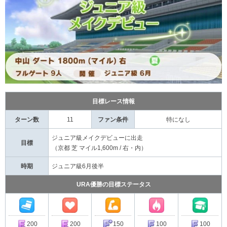
目標レース情報
ターン数
11
ファン条件
特になし
ジュニア級メイクデビューに出走
目標
（京都 芝 マイル1,600m / 右・内）
時期
ジュニア級6月後半
URA優勝の目標ステータス
200
200
150
100
100