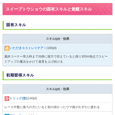
スイープトウショウの固有スキルと覚醒スキル
固有スキル
スキル(pt)・効果
いただき☆ストレリチア！
(180pt)
最終コーナー突入時まで冷静に後方で控えていると残り300m地点でスピー
ドアップの魔法をかけて速度を上げ続ける
初期習得スキル
スキル(pt)・効果
トリック(後)
(140pt)
レース中盤に後ろの方にいると前の掛かったウマ娘がわずかに疲れる