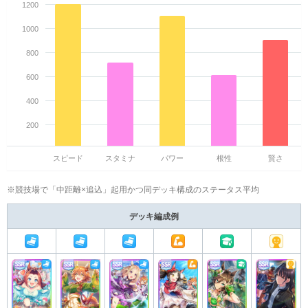
1200
1000
800
600
400
200
スピード
スタミナ
パワー
根性
賢さ
※競技場で「中距離×追込」起用かつ同デッキ構成のステータス平均
デッキ編成例