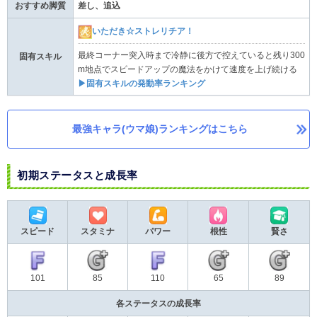
おすすめ脚質
差し、追込
いただき☆ストレリチア！
最終コーナー突入時まで冷静に後方で控えていると残り300
固有スキル
m地点でスピードアップの魔法をかけて速度を上げ続ける
▶固有スキルの発動率ランキング
最強キャラ(ウマ娘)ランキングはこちら
初期ステータスと成長率
スピード
スタミナ
パワー
根性
賢さ
85
65
89
101
110
各ステータスの成長率