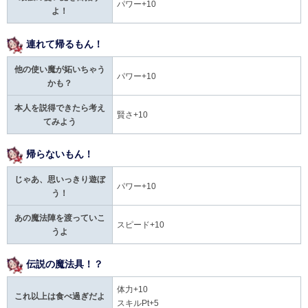
パワー+10
よ！
連れて帰るもん！
他の使い魔が妬いちゃう
パワー+10
かも？
本人を説得できたら考え
賢さ+10
てみよう
帰らないもん！
じゃあ、思いっきり遊ぼ
パワー+10
う！
あの魔法陣を渡っていこ
スピード+10
うよ
伝説の魔法具！？
体力+10
これ以上は食べ過ぎだよ
スキルPt+5