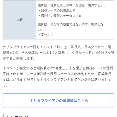
選択肢「強豪たちとの戦いを望み『出席する』」
・目標レースの難易度上昇
・勝利時の獲得ステータス上昇
内容
選択肢「まだその段階ではないので『出席しな
い』」
・変化なし
ナリタブライアンの隠しイベント「岐」は、皐月賞、日本ダービー、菊
花賞を2点、その他G1レースを1点と計算し、クラシック期に合計6点を獲
得すると発生します。
イベントが発生すると選択肢が2つ発生し、上を選ぶと目標レースの難易
度は上がるが、レース勝利時の獲得ステータスが増えるため、育成難易
度は上がりますが強力なナリタブライアンを育てたい場合は選びましょ
う。
ナリタブライアンの育成論はこちら