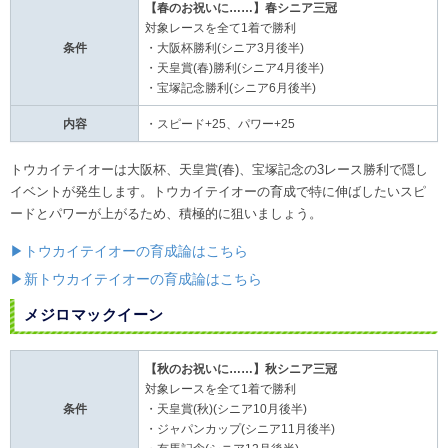
【春のお祝いに……】春シニア三冠
対象レースを全て1着で勝利
条件
・大阪杯勝利(シニア3月後半)
・天皇賞(春)勝利(シニア4月後半)
・宝塚記念勝利(シニア6月後半)
内容
・スピード+25、パワー+25
トウカイテイオーは大阪杯、天皇賞(春)、宝塚記念の3レース勝利で隠し
イベントが発生します。トウカイテイオーの育成で特に伸ばしたいスピ
ードとパワーが上がるため、積極的に狙いましょう。
▶トウカイテイオーの育成論はこちら
▶新トウカイテイオーの育成論はこちら
メジロマックイーン
【秋のお祝いに……】秋シニア三冠
対象レースを全て1着で勝利
条件
・天皇賞(秋)(シニア10月後半)
・ジャパンカップ(シニア11月後半)