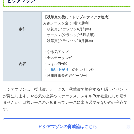
ヒシアマゾン
【秋華賞の後に・トリプルティアラ達成】
対象レースを全て1着で勝利
条件
・桜花賞(クラシック4月前半)
・オークス(クラシック5月後半)
・秋華賞(クラシック10月後半)
・やる気アップ
・全ステータス+5
内容
・スキルPt+60
・「
食い下がり
」のヒントLv+2
・秋川理事長の絆ゲージ+4
ヒシアマゾンは、桜花賞、オークス、秋華賞で勝利すると隠しイベント
が発生します。やる気の上昇やステータス、スキルPtが微量にしか増え
ませんが、目標レースのため狙ってレースに出る必要がないのが利点で
す。
ヒシアマゾンの育成論はこちら