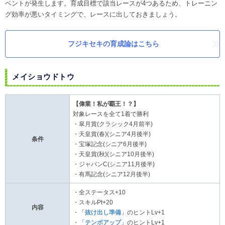
ベントが発生します。育成目標で該当レースが4つあるため、トレーニン
グ効率が悪いタイミングで、レースに出しておきましょう。
フジキセキの育成論はこちら
メイショウドトウ
【偉業！私が覇王！？】
対象レースを全て1着で勝利
・皐月賞(クラシック4月前半)
・天皇賞(春)(シニア4月後半)
条件
・宝塚記念(シニア6月後半)
・天皇賞(秋)(シニア10月後半)
・ジャパンC(シニア11月後半)
・有馬記念(シニア12月後半)
・全ステータス+10
・スキルPt+20
内容
・「
抜け出し準備
」のヒントLv+1
・「
テンポアップ
」のヒントLv+1