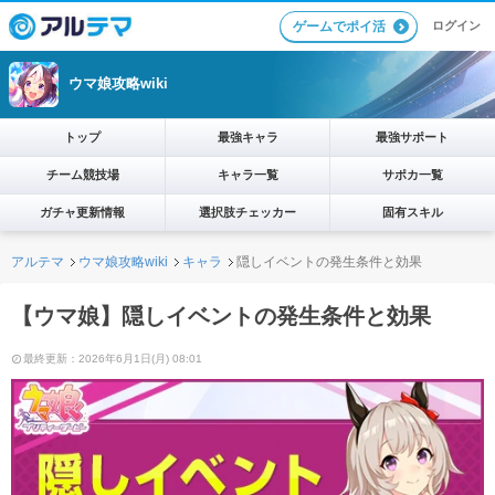
ログイン
ゲームでポイ活
ウマ娘攻略wiki
トップ
最強キャラ
最強サポート
チーム競技場
キャラ一覧
サポカ一覧
ガチャ更新情報
選択肢チェッカー
固有スキル
アルテマ
ウマ娘攻略wiki
キャラ
隠しイベントの発生条件と効果
【ウマ娘】隠しイベントの発生条件と効果
最終更新：2026年6月1日(月) 08:01