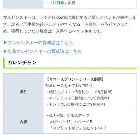
・「
注目株
」習得
マルゼンスキーは、ラジオNikkei賞に勝利すると隠しイベントが発生しま
す。記者と理事長の絆が上がりやすくなる「
注目株
」を取得できるた
め、獲得していない場合は、入手するべきスキルです。
▶マルゼンスキーの育成論はこちら
▶水着マルゼンスキーの育成論はこちら
カレンチャン
【サマースプリントシリーズ制覇】
対象レースを全て1着で勝利
条件
・函館スプリントS勝利(シニア6月後半)
・キーンランドC勝利(シニア8月後半)
・セントウルS勝利(シニア9月前半)
・体力+25、やる気アップ
内容
・スピード+15、パワー+15
・「
スプリントギア
」のヒントLv+2