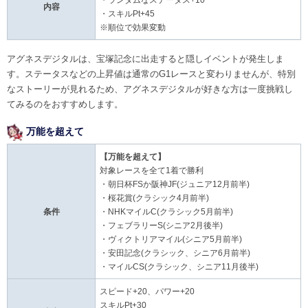
内容
・スキルPt+45
※順位で効果変動
アグネスデジタルは、宝塚記念に出走すると隠しイベントが発生しま
す。ステータスなどの上昇値は通常のG1レースと変わりませんが、特別
なストーリーが見れるため、アグネスデジタルが好きな方は一度挑戦し
てみるのをおすすめします。
万能を超えて
【万能を超えて
】
対象レースを全て1着で勝利
・朝日杯FSか阪神JF(ジュニア12月前半)
・桜花賞(クラシック4月前半)
条件
・NHKマイルC(クラシック5月前半)
・フェブラリーS(シニア2月後半)
・ヴィクトリアマイル(シニア5月前半)
・安田記念(クラシック、シニア6月前半)
・マイルCS(クラシック、シニア11月後半)
スピード+20、パワー+20
スキルPt+30