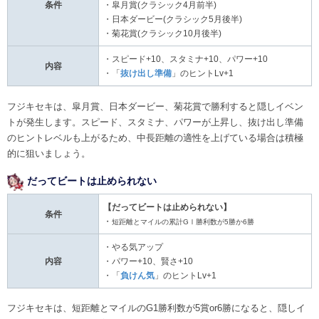
条件
・皐月賞(クラシック4月前半)
・日本ダービー(クラシック5月後半)
・菊花賞(クラシック10月後半)
・スピード+10、スタミナ+10、パワー+10
内容
・「
抜け出し準備
」のヒントLv+1
フジキセキは、皐月賞、日本ダービー、菊花賞で勝利すると隠しイベン
トが発生します。スピード、スタミナ、パワーが上昇し、抜け出し準備
のヒントレベルも上がるため、中長距離の適性を上げている場合は積極
的に狙いましょう。
だってビートは止められない
【だってビートは止められない】
条件
・
短距離とマイルの累計GⅠ勝利数が5勝か6勝
・やる気アップ
内容
・パワー+10、賢さ+10
・「
負けん気
」のヒントLv+1
フジキセキは、短距離とマイルのG1勝利数が5賞or6勝になると、隠しイ