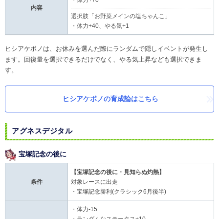
・体力+70
内容
選択肢「お野菜メインの塩ちゃんこ」
・体力+40、やる気+1
ヒシアケボノは、お休みを選んだ際にランダムで隠しイベントが発生し
ます。回復量を選択できるだけでなく、やる気上昇なども選択できま
す。
ヒシアケボノの育成論はこちら
アグネスデジタル
宝塚記念の後に
【宝塚記念の後に・見知らぬ灼熱】
条件
対象レースに出走
・宝塚記念勝利(クラシック6月後半)
・体力-15
・ランダムなステータス+10