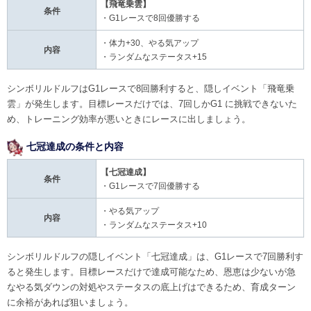
【飛竜乗雲】
条件
・G1レースで8回優勝する
・体力+30、やる気アップ
内容
・ランダムなステータス+15
シンボリルドルフはG1レースで8回勝利すると、隠しイベント「飛竜乗
雲」が発生します。目標レースだけでは、7回しかG1 に挑戦できないた
め、トレーニング効率が悪いときにレースに出しましょう。
七冠達成の条件と内容
【七冠達成】
条件
・G1レースで7回優勝する
・やる気アップ
内容
・ランダムなステータス+10
シンボリルドルフの隠しイベント「七冠達成」は、G1レースで7回勝利す
ると発生します。目標レースだけで達成可能なため、恩恵は少ないが急
なやる気ダウンの対処やステータスの底上げはできるため、育成ターン
に余裕があれば狙いましょう。