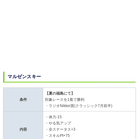
マルゼンスキー
【夏の福島にて】
条件
対象レースを1着で勝利
・ラジオNikkei賞(クラッシック7月前半)
・体力-15
・やる気アップ
内容
・全ステータス+3
・スキルPt+75