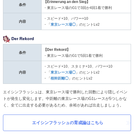
【Erinnerung an den Sieg
】
条件
・東京レース場のG1で3回か4回1着で勝利
・スピード+10、パワー+10
内容
・「
東京レース場◯
」のヒントLv2
Der Rekord
【Der Rekord
】
条件
・東京レース場のG1で5回1着で勝利
・スピード+10、スタミナ+10、パワー+10
内容
・「
東京レース場◯
」のヒントLv2
・「
根幹距離◯
」のヒントLv2
エイシンフラッシュは、東京レース場で勝利した回数により隠しイベン
トが発生し変化します。中距離の東京レース場のG1レースが5つしかな
く、全てに出走する必要があるため、余裕があれば出走しましょう。
エイシンフラッシュの育成論はこちら