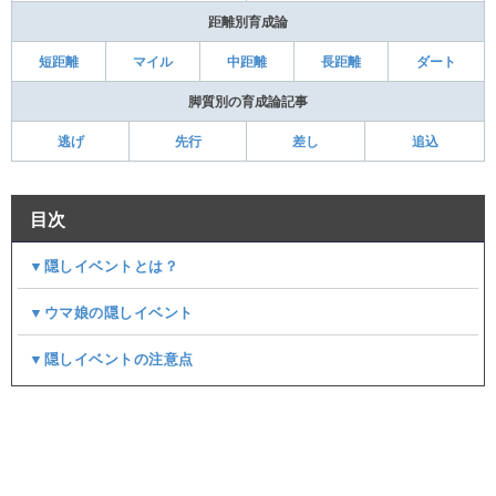
距離別育成論
短距離
マイル
中距離
長距離
ダート
脚質別の育成論記事
逃げ
先行
差し
追込
目次
▼隠しイベントとは？
▼ウマ娘の隠しイベント
▼隠しイベントの注意点