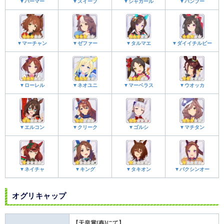
▼パーマー
▼スイープ
▼シャカール
▼バンブー
▼マーチャン
▼ゼファー
▼タルマエ
▼ダイイチルビー
▼ローレル
▼ネオユニ
▼マーベラス
▼ウオッカ
▼エルコン
▼クリーク
▼ゴルシ
▼マチタン
▼ネイチャ
▼キング
▼タキオン
▼バクシンオー
オグリキャップ
【天皇賞(春)にて】