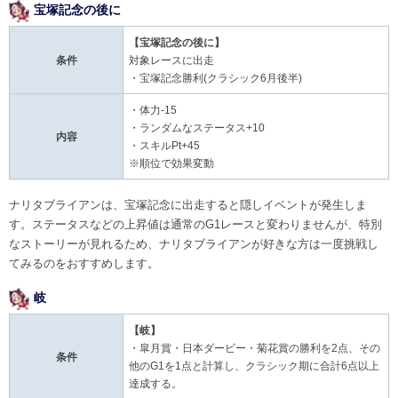
宝塚記念の後に
【宝塚記念の後に】
条件
対象レースに出走
・宝塚記念勝利(クラシック6月後半)
・体力-15
・ランダムなステータス+10
内容
・スキルPt+45
※順位で効果変動
ナリタブライアンは、宝塚記念に出走すると隠しイベントが発生しま
す。ステータスなどの上昇値は通常のG1レースと変わりませんが、特別
なストーリーが見れるため、ナリタブライアンが好きな方は一度挑戦し
てみるのをおすすめします。
岐
【岐】
・皐月賞・日本ダービー・菊花賞の勝利を2点、その
条件
他のG1を1点と計算し、クラシック期に合計6点以上
達成する。