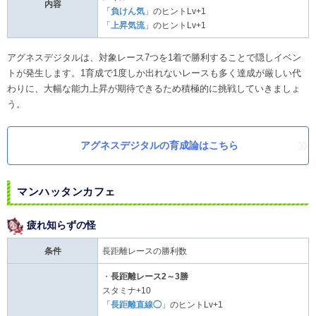
内容
「
負けん気
」のヒントLv+1
「
上昇気流
」のヒントLv+1
アグネスデジタルは、対象レース7つを1着で勝利することで隠しイベン
トが発生します。1育成で1度しか出れないレースも多く達成が厳しい代
わりに、大幅な能力上昇が期待できるため積極的に挑戦していきましょ
う。
アグネスデジタルの育成論はこちら
マンハッタンカフェ
疲れ知らずの怪
条件
長距離レースの勝利数
・
長距離レース2～3勝
スタミナ+10
「
長距離直線◯
」のヒントLv+1