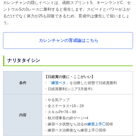
カレンチャンの隠しイベントは、函館スプリントS、キーンランドC、セ
ントウルSの3レースに勝利すると発生します。スピードとパワーが上が
るだけでなく体力が25も回復できるため、育成中は優先して狙いましょ
う。
カレンチャンの育成論はこちら
ナリタタイシン
【日経賞の後に・ここがいい】
条件
・「
練習ベタ
」を治療した状態で日経賞勝利
・日経賞勝利(シニア3月後半)
・やる気アップ
・全ステータス+18～28
・スキルPt+78～98
内容
・秋川理事長の絆ゲージ+4
・練習ベタ状態なら治るor
練習上手◯
習得
・練習ベタ治療後なら練習上手◎習得