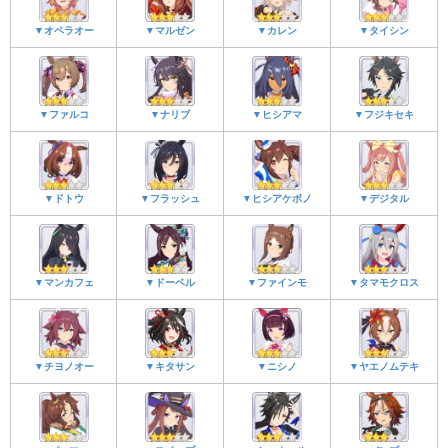
▼オペラオー
▼マルゼン
▼カレン
▼タイシン
▼ファルコ
▼ナリブ
▼ヒシアマ
▼フジキセキ
▼ドトウ
▼フラッシュ
▼ヒシアケボノ
▼デジタル
▼マンカフェ
▼ドーベル
▼ファインモ
▼タマモクロス
▼チヨノオー
▼キタサン
▼ニシノ
▼ヤエノムテキ