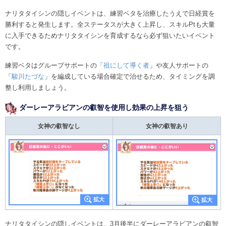
ナリタタイシンの隠しイベントは、練習ベタを治療したうえで日経賞を
勝利すると発生します。全ステータスが大きく上昇し、スキルPtも大量
に入手できるためナリタタイシンを育成するなら必ず狙いたいイベント
です。
練習ベタはグループサポートの「
祖にして導く者
」や友人サポートの
「
駿川たづな
」を編成している場合確定で治せるため、タイミングを調
整し利用しましょう。
ダーレーアラビアンの叡智を使用し効果の上昇を狙う
女神の叡智なし
女神の叡智あり
ナリタタイシンの隠しイベントは、3月後半にダーレーアラビアンの叡智