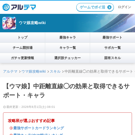
ログイン
ゲームでポイ活
ウマ娘攻略wiki
トップ
最強キャラ
最強サポート
チーム競技場
キャラ一覧
サポカ一覧
ガチャ更新情報
選択肢チェッカー
固有スキル
アルテマ
ウマ娘攻略wiki
スキル
中距離直線◯の効果と取得できるサポート
【ウマ娘】中距離直線◯の効果と取得できるサ
ポート・キャラ
最終更新：2026年8月1日(土) 08:01
攻略班が選ぶおすすめ記事
・
最強サポートカードランキング