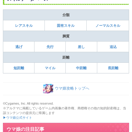
分類
レアスキル
固有スキル
ノーマルスキル
脚質
逃げ
先行
差し
追込
距離
短距離
マイル
中距離
長距離
ウマ娘攻略トップへ
©Cygames, Inc. All rights reserved.
※アルテマに掲載しているゲーム内画像の著作権、商標権その他の知的財産権は、当
該コンテンツの提供元に帰属します
▶ウマ娘公式サイト
ウマ娘の注目記事