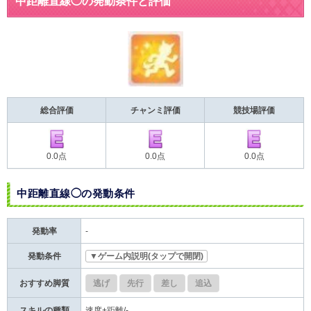
中距離直線◯の発動条件と評価
総合評価
チャンミ評価
競技場評価
0.0点
0.0点
0.0点
中距離直線◯の発動条件
発動率
-
発動条件
▼ゲーム内説明(タップで開閉)
おすすめ脚質
逃げ
先行
差し
追込
スキルの種類
速度+距離/-