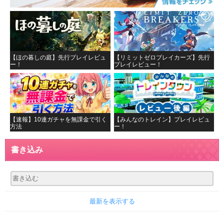
【ほの暮しの庭】先行プレイレビュ
【リミットゼロブレイカーズ】先行
ー！
プレイレビュー！
【速報】10連ガチャを無課金で引く
【みんなのトレイン】プレイレビュ
方法
ー！
書き込み
最新を表示する