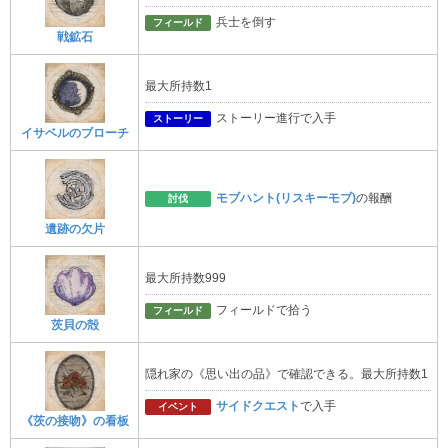
兵士を倒す
フィールド
戦鉱石
最大所持数1
ストーリー進行で入手
ストーリー
イサベルのブローチ
モブハント(リスキーモブ)
の報酬
討伐
遺跡の欠片
最大所持数999
フィールドで拾う
フィールド
茨貝の殻
隠れ家の《思い出の品》で確認できる。最大所持数1
サイドクエスト
で入手
イベント
《茨の接吻》の看板