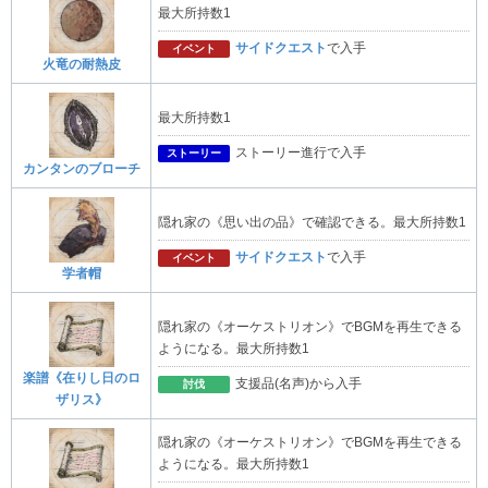
最大所持数1
サイドクエスト
で入手
イベント
火竜の耐熱皮
最大所持数1
ストーリー進行で入手
ストーリー
カンタンのブローチ
隠れ家の《思い出の品》で確認できる。最大所持数1
サイドクエスト
で入手
イベント
学者帽
隠れ家の《オーケストリオン》でBGMを再生できる
ようになる。最大所持数1
楽譜《在りし日のロ
支援品(名声)から入手
討伐
ザリス》
隠れ家の《オーケストリオン》でBGMを再生できる
ようになる。最大所持数1