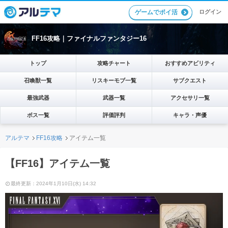
ゲームでポイ活
ログイン
FF16攻略｜ファイナルファンタジー16
トップ
攻略チャート
おすすめアビリティ
召喚獣一覧
リスキーモブ一覧
サブクエスト
最強武器
武器一覧
アクセサリ一覧
ボス一覧
評価評判
キャラ・声優
アルテマ
FF16攻略
アイテム一覧
【FF16】アイテム一覧
最終更新：2024年1月10日(水) 14:32