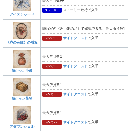
最大所持数99
ストーリー進行で入手
ストーリー
アイスシャード
隠れ家の《思い出の品》で確認できる。最大所持数1
サイドクエスト
で入手
イベント
《赤の商隊》の看板
最大所持数3
サイドクエスト
で入手
イベント
預かった小袋
最大所持数1
サイドクエスト
で入手
イベント
預かった荷物
最大所持数1
サイドクエスト
で入手
イベント
アダマンシェル