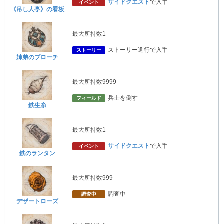
サイドクエスト
で入手
イベント
《吊し人亭》の看板
最大所持数1
ストーリー進行で入手
ストーリー
姉弟のブローチ
最大所持数9999
兵士を倒す
フィールド
鉄生糸
最大所持数1
サイドクエスト
で入手
イベント
鉄のランタン
最大所持数999
調査中
調査中
デザートローズ