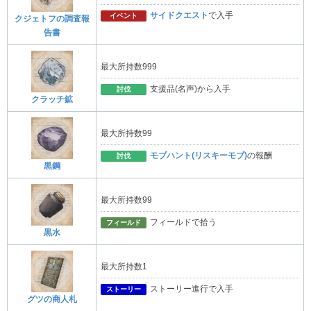
サイドクエスト
で入手
イベント
クジェトフの調査報
告書
最大所持数999
支援品(名声)から入手
討伐
クラッチ鉱
最大所持数99
モブハント(リスキーモブ)
の報酬
討伐
黒鋼
最大所持数99
フィールドで拾う
フィールド
黒水
最大所持数1
ストーリー進行で入手
ストーリー
グツの商人札