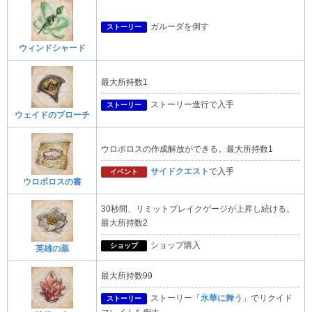
ガルーダを倒す
ストーリー
ウィンドシャード
最大所持数1
ストーリー進行で入手
ストーリー
ウェイドのブローチ
ウロボロスの作成解放ができる。最大所持数1
サイドクエスト
で入手
イベント
ウロボロスの書
30秒間、リミットブレイクゲージが上昇し続ける。
最大所持数2
ショップ購入
ショップ
英雄の薬
最大所持数99
ストーリー「
氷華に舞う
」でリクイド
ストーリー