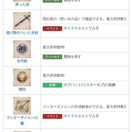
魔物を倒す
フィールド
凍った涙
隠れ家の《思い出の品》で確認できる。最大所持数1
サイドクエスト
で入手
イベント
焦げ跡のついた木剣
最大所持数99
魔物を倒す
フィールド
古代鉄
最大所持数99
モブハント(リスキーモブ)
の報酬
討伐
琥珀
ゴッターダメルンの作成解放ができる。最大所持数1
サイドクエスト
で入手
イベント
ゴッターダメルンの
書