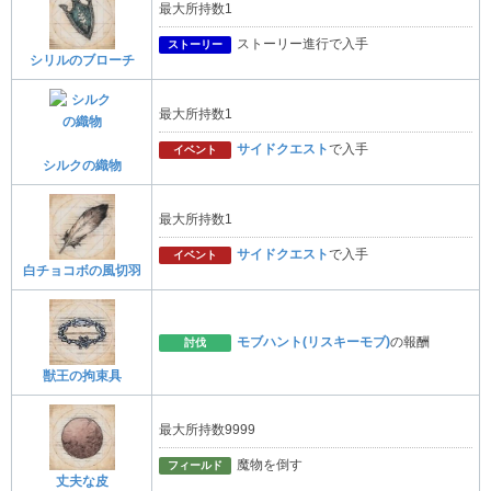
最大所持数1
ストーリー進行で入手
ストーリー
シリルのブローチ
最大所持数1
サイドクエスト
で入手
イベント
シルクの織物
最大所持数1
サイドクエスト
で入手
イベント
白チョコボの風切羽
モブハント(リスキーモブ)
の報酬
討伐
獣王の拘束具
最大所持数9999
魔物を倒す
フィールド
丈夫な皮