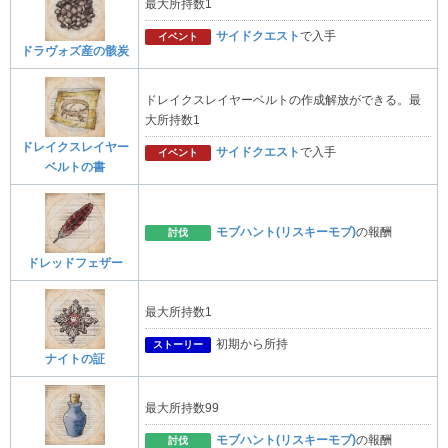
最大所持数1
サイドクエスト
で入手
イベント
ドラヴォズ産の骸炭
ドレイクスレイヤーベルトの作成解放ができる。最
大所持数1
ドレイクスレイヤー
サイドクエスト
で入手
イベント
ベルトの書
モブハント(リスキーモブ)
の報酬
討伐
ドレッドフェザー
最大所持数1
初期から所持
ストーリー
ナイトの証
最大所持数99
モブハント(リスキーモブ)
の報酬
討伐