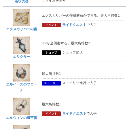
フレイムを倒す
液状の炎
エクスカリバーの作成解放ができる。最大所持数1
サイドクエスト
で入手
イベント
エクスカリバーの書
HPが全回復する。最大所持数2
ショップ購入
ショップ
エリクサー
最大所持数1
ストーリー進行で入手
ストーリー
エルイーズのブロー
チ
最大所持数1
サイドクエスト
で入手
イベント
エルウィンの遺言書