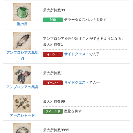
最大所持数99
チラーダ＆スパルナを倒す
討伐
嵐の目
アンブロシアを呼び出すことができるようになる。
最大所持数1
アンブロシアの風切
サイドクエスト
で入手
イベント
羽
最大所持数1
サイドクエスト
で入手
イベント
アンブロシアの馬具
最大所持数99
魔物を倒す
フィールド
アースシャード
最大所持数9999