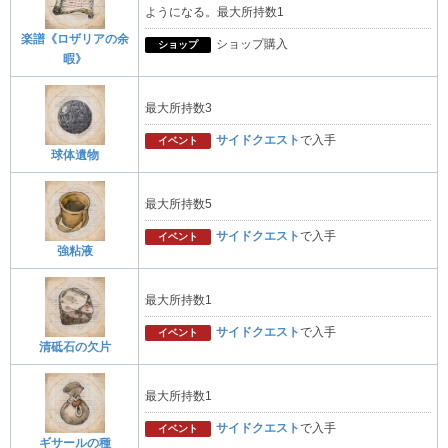
ようになる。最大所持数1
楽譜《ロザリアの余
ショップ購入
ショップ
暇》
最大所持数3
サイドクエスト
で入手
イベント
球体遺物
最大所持数5
サイドクエスト
で入手
イベント
強粘液
最大所持数1
サイドクエスト
で入手
イベント
清砥石の欠片
最大所持数1
サイドクエスト
で入手
イベント
ギサールの種