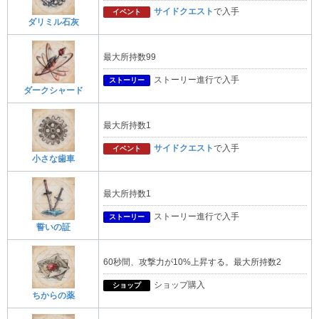
サイドクエスト
で入手
イベント
ダリミル石灰
最大所持数99
ストーリー進行で入手
ストーリー
ダークシャード
最大所持数1
サイドクエスト
で入手
イベント
小さな歯車
最大所持数1
ストーリー進行で入手
ストーリー
誓いの証
60秒間、攻撃力が10%上昇する。最大所持数2
ショップ購入
ショップ
ちからの薬