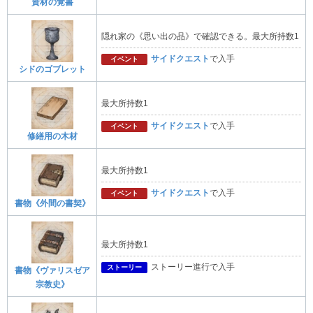
資材の覚書
隠れ家の《思い出の品》で確認できる。最大所持数1
サイドクエスト
で入手
イベント
シドのゴブレット
最大所持数1
サイドクエスト
で入手
イベント
修繕用の木材
最大所持数1
サイドクエスト
で入手
イベント
書物《外間の書契》
最大所持数1
ストーリー進行で入手
ストーリー
書物《ヴァリスゼア
宗教史》