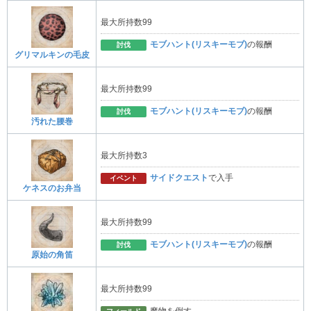
最大所持数99
モブハント(リスキーモブ)
の報酬
討伐
グリマルキンの毛皮
最大所持数99
モブハント(リスキーモブ)
の報酬
討伐
汚れた腰巻
最大所持数3
サイドクエスト
で入手
イベント
ケネスのお弁当
最大所持数99
モブハント(リスキーモブ)
の報酬
討伐
原始の角笛
最大所持数99