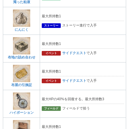
濁った粘液
最大所持数1
ストーリー進行で入手
ストーリー
にんにく
最大所持数1
サイドクエスト
で入手
イベント
布地の詰め合わせ
最大所持数1
サイドクエスト
で入手
イベント
布屋の引換証
最大HPの40%を回復する。最大所持数3
フィールドで拾う
フィールド
ハイポーション
最大所持数1