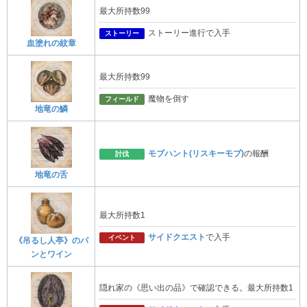
最大所持数99
ストーリー進行で入手
ストーリー
血塗れの紋章
最大所持数99
魔物を倒す
フィールド
地竜の鱗
モブハント(リスキーモブ)
の報酬
討伐
地竜の舌
最大所持数1
サイドクエスト
で入手
イベント
《吊るし人亭》のパ
ンとワイン
隠れ家の《思い出の品》で確認できる。最大所持数1