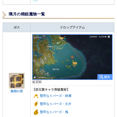
璃月の精鋭魔物一覧
ボス
ドロップアイテム
孤雲閣
【岩元素キャラ突破素材】
無相の岩
堅牢なトパーズ・砕屑
堅牢なトパーズ・欠片
堅牢なトパーズ・塊