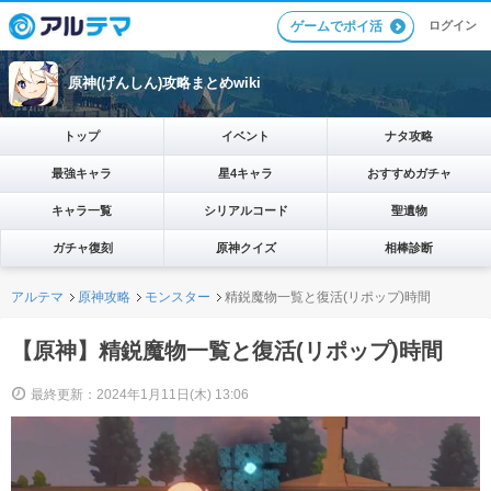
ログイン
ゲームでポイ活
原神(げんしん)攻略まとめwiki
トップ
イベント
ナタ攻略
最強キャラ
星4キャラ
おすすめガチャ
キャラ一覧
シリアルコード
聖遺物
ガチャ復刻
原神クイズ
相棒診断
アルテマ
原神攻略
モンスター
精鋭魔物一覧と復活(リポップ)時間
【原神】精鋭魔物一覧と復活(リポップ)時間
最終更新：2024年1月11日(木) 13:06