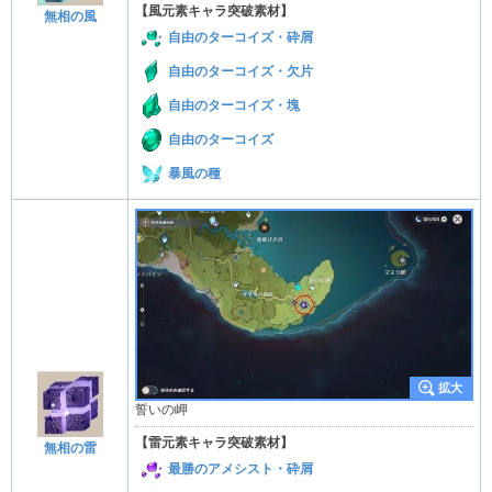
【風元素キャラ突破素材】
無相の風
自由のターコイズ・砕屑
自由のターコイズ・欠片
自由のターコイズ・塊
自由のターコイズ
暴風の種
誓いの岬
【雷元素キャラ突破素材】
無相の雷
最勝のアメシスト・砕屑