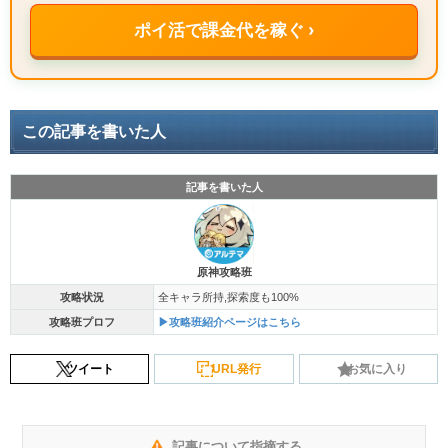
ポイ活で課金代を稼ぐ ›
この記事を書いた人
記事を書いた人
原神攻略班
攻略状況
全キャラ所持,探索度も100%
攻略班プロフ
▶攻略班紹介ページはこちら
ツイート
URL発行
お気に入り
記事について指摘する