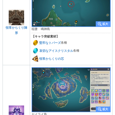
恒常からくり陣
稲妻 鳴神島
形
【キャラ突破素材】
堅牢なトパーズ
各種
哀切なアイスクリスタル
各種
恒常からくりの芯
セイライ島