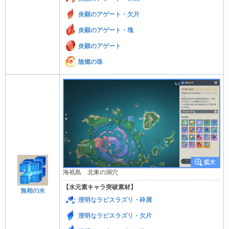
炎願のアゲート・欠片
炎願のアゲート・塊
炎願のアゲート
陰燃の珠
海祇島 北東の洞穴
【水元素キャラ突破素材】
無相の水
澄明なラピスラズリ・砕屑
澄明なラピスラズリ・欠片