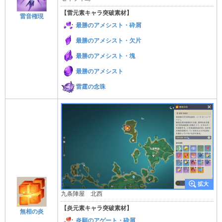
【雷元素キャラ突破素材】
雷音権現
最勝のアメシスト・砕屑
最勝のアメシスト・欠片
最勝のアメシスト・塊
最勝のアメシスト
雷霆の念珠
九条陣屋 北西
【炎元素キャラ突破素材】
無相の炎
炎願のアゲート・砕屑