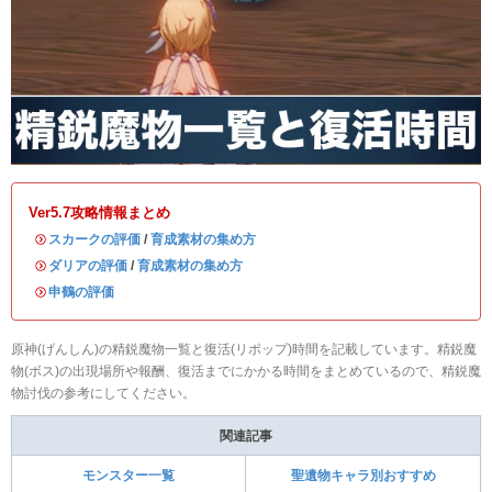
Ver5.7攻略情報まとめ
・
スカークの評価
/
育成素材の集め方
・
ダリアの評価
/
育成素材の集め方
・
申鶴の評価
原神(げんしん)の精鋭魔物一覧と復活(リポップ)時間を記載しています。精鋭魔
物(ボス)の出現場所や報酬、復活までにかかる時間をまとめているので、精鋭魔
物討伐の参考にしてください。
関連記事
モンスター一覧
聖遺物キャラ別おすすめ