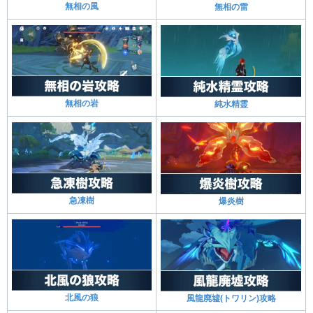
無相の風
無相の雷
無相の岩
純水精霊
急凍樹
爆炎樹
北風の狼
風龍廃墟(トワリン)攻略