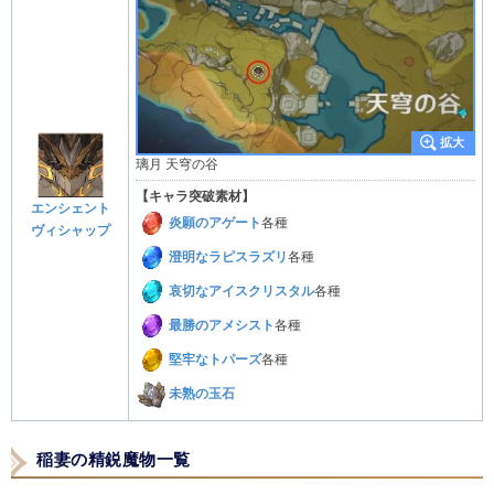
璃月 天穹の谷
【キャラ突破素材】
エンシェント
炎願のアゲート
各種
ヴィシャップ
澄明なラピスラズリ
各種
哀切なアイスクリスタル
各種
最勝のアメシスト
各種
堅牢なトパーズ
各種
未熟の玉石
稲妻の精鋭魔物一覧