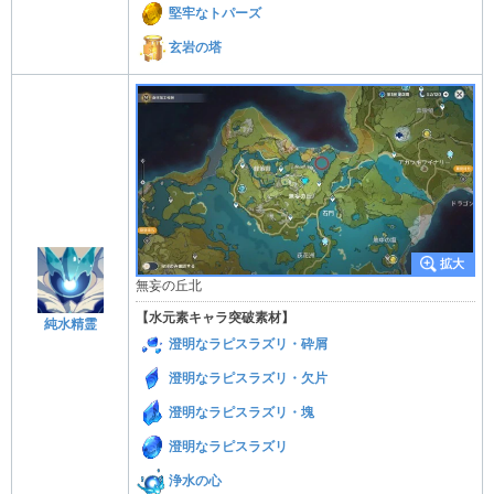
堅牢なトパーズ
玄岩の塔
無妄の丘北
【水元素キャラ突破素材】
純水精霊
澄明なラピスラズリ・砕屑
澄明なラピスラズリ・欠片
澄明なラピスラズリ・塊
澄明なラピスラズリ
浄水の心