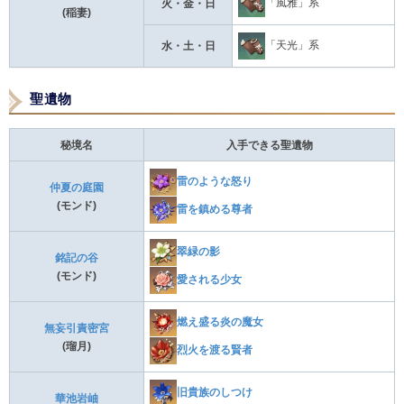
「風雅」系
火・金・日
(稲妻)
「天光」系
水・土・日
聖遺物
秘境名
入手できる聖遺物
雷のような怒り
仲夏の庭園
(モンド)
雷を鎮める尊者
翠緑の影
銘記の谷
(モンド)
愛される少女
燃え盛る炎の魔女
無妄引責密宮
(瑠月)
烈火を渡る賢者
旧貴族のしつけ
華池岩岫