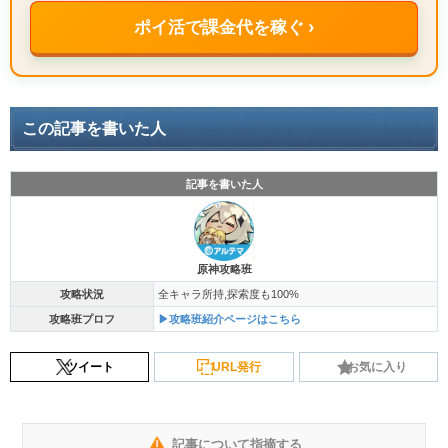
ポイ活で課金代を稼ぐ ›
この記事を書いた人
記事を書いた人
原神攻略班
攻略状況
全キャラ所持,探索度も100%
攻略班プロフ
▶攻略班紹介ページはこちら
ツイート
URL発行
お気に入り
記事について指摘する