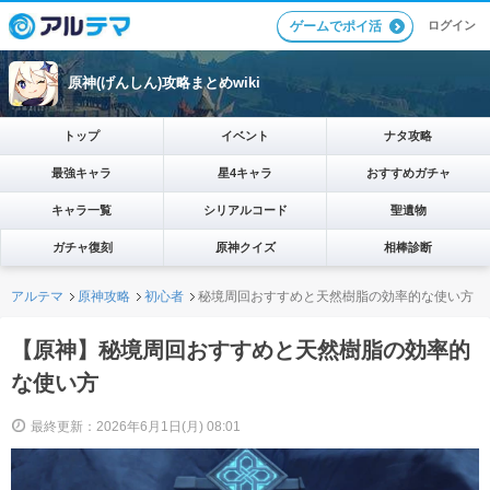
ログイン
ゲームでポイ活
原神(げんしん)攻略まとめwiki
トップ
イベント
ナタ攻略
最強キャラ
星4キャラ
おすすめガチャ
キャラ一覧
シリアルコード
聖遺物
ガチャ復刻
原神クイズ
相棒診断
アルテマ
原神攻略
初心者
秘境周回おすすめと天然樹脂の効率的な使い方
【原神】秘境周回おすすめと天然樹脂の効率的
な使い方
最終更新：2026年6月1日(月) 08:01