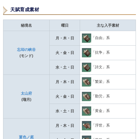
天賦育成素材
秘境名
曜日
主な入手素材
「自由」系
月・木・日
忘却の峡谷
「抗争」系
火・金・日
(モンド)
「詩文」系
水・土・日
「繁栄」系
月・木・日
太山府
「勤労」系
火・金・日
(瑠月)
「黄金」系
水・土・日
「浮世」系
月・木・日
菫色ノ庭