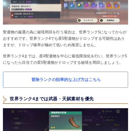
聖遺物の厳選の為に秘境周回を行う場合は、世界ランク5になってからが
おすすめです。世界ランク4でも星5聖遺物がドロップする可能性はあり
ますが、ドロップ確率が極めて低いため推奨しません。
世界ランク4までは、星4聖遺物を中心に最低限強化を行い、世界ランク5
になったら目当ての星5聖遺物がドロップする秘境を周回しましょう。
冒険ランクの効率的な上げ方はこちら
世界ランク4までは武器・天賦素材を優先