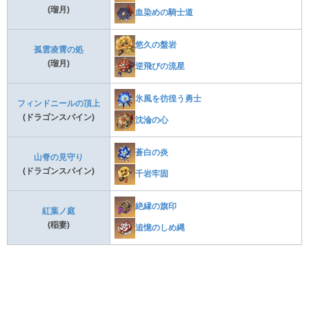
(瑠月)
血染めの騎士道
悠久の盤岩
孤雲凌霄の処
(瑠月)
逆飛びの流星
氷風を彷徨う勇士
フィンドニールの頂上
(ドラゴンスパイン)
沈淪の心
蒼白の炎
山脊の見守り
(ドラゴンスパイン)
千岩牢固
絶縁の旗印
紅葉ノ庭
(稲妻)
追憶のしめ縄