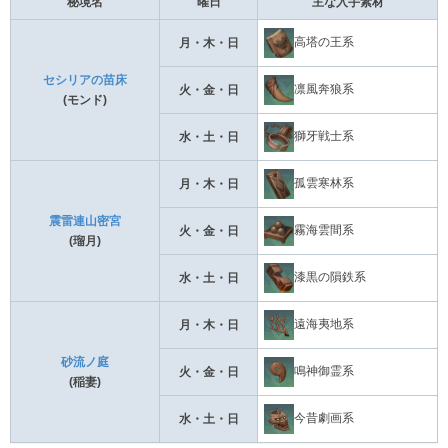
秘境名
曜日
主な入手素材
高塔の王系
月・木・日
セシリアの苗床
凛風奔狼系
火・金・日
(モンド)
獅牙戦士系
水・土・日
孤雲寒林系
月・木・日
震雷連山密宮
霧海雲間系
火・金・日
(瑠月)
漆黒の隕鉄系
水・土・日
遠海夷地系
月・木・日
砂流ノ庭
鳴神御霊系
火・金・日
(稲妻)
今昔劇画系
水・土・日