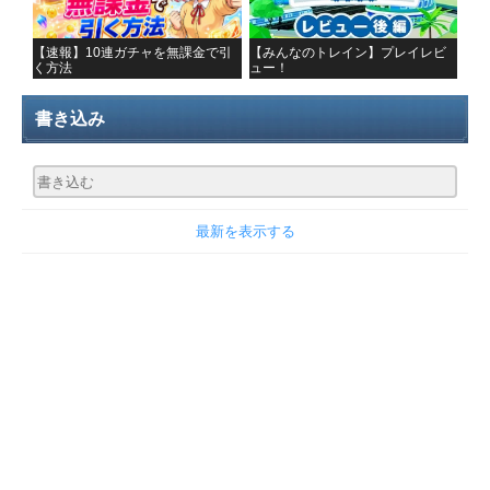
【速報】10連ガチャを無課金で引
【みんなのトレイン】プレイレビ
く方法
ュー！
書き込み
最新を表示する