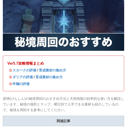
Ver5.7攻略情報まとめ
・
スカークの評価
/
育成素材の集め方
・
ダリアの評価
/
育成素材の集め方
・
申鶴の評価
原神(げんしん)の秘境周回のおすすめ方法と天然樹脂の効率的な使い方を解説し
ています。秘境の場所とマップ、曜日別で入手できる素材も紹介しているの
で、秘境を周回する参考にしてください。
関連記事