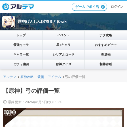
ログイン
ゲームでポイ活
原神(げんしん)攻略まとめwiki
トップ
イベント
ナタ攻略
最強キャラ
星4キャラ
おすすめガチャ
キャラ一覧
シリアルコード
聖遺物
ガチャ復刻
原神クイズ
相棒診断
アルテマ
原神攻略
装備・アイテム
弓の評価一覧
【原神】弓の評価一覧
最終更新：2026年8月5日(水) 09:30