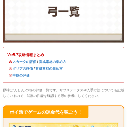
Ver5.7攻略情報まとめ
・
スカークの評価
/
育成素材の集め方
・
ダリアの評価
/
育成素材の集め方
・
申鶴の評価
原神(げんしん)の弓の評価一覧です。サブステータスや入手方法についても記載
しているので、武器の性能を確認する際の参考にしてください。
ポイ活でゲームの課金代を稼ごう！