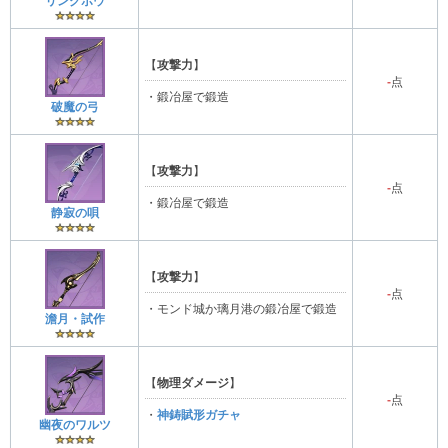
リングボウ
【
攻撃力
】
-
点
・鍛冶屋で鍛造
破魔の弓
【
攻撃力
】
-
点
・鍛冶屋で鍛造
静寂の唄
【
攻撃力
】
-
点
・モンド城か璃月港の鍛冶屋で鍛造
澹月・試作
【
物理ダメージ
】
-
点
・
神鋳賦形ガチャ
幽夜のワルツ