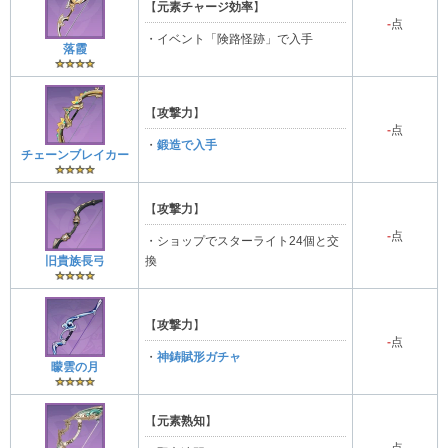
【
元素チャージ効率
】
-
点
・イベント「険路怪跡」で入手
落霞
【
攻撃力
】
-
点
・
鍛造で入手
チェーンブレイカー
【
攻撃力
】
-
点
・ショップでスターライト24個と交
旧貴族長弓
換
【
攻撃力
】
-
点
・
神鋳賦形ガチャ
曚雲の月
【
元素熟知
】
-
点