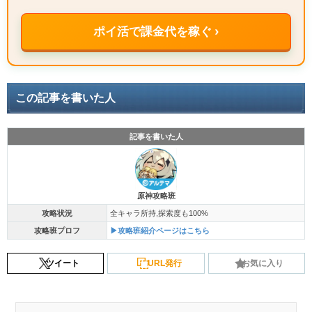
ポイ活で課金代を稼ぐ ›
この記事を書いた人
記事を書いた人
原神攻略班
攻略状況
全キャラ所持,探索度も100%
攻略班プロフ
▶攻略班紹介ページはこちら
ツイート
URL発行
お気に入り