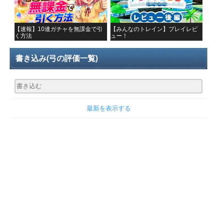
【速報】10連ガチャを無課金で引
【みんなのトレイン】プレイレビ
く方法
ュー！
書き込み
(弓の評価一覧)
最新を表示する