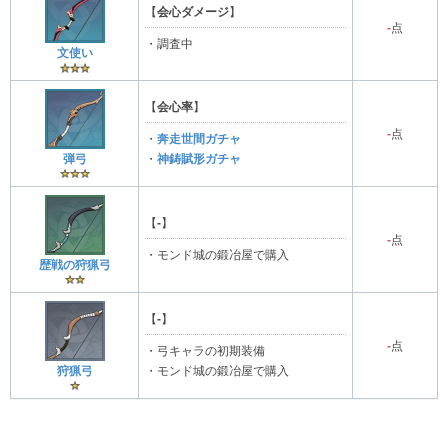
【
会心ダメージ
】
-
点
・調査中
文使い
【
会心率
】
-
点
・
奔走世間ガチャ
弾弓
・
神鋳賦形ガチャ
【
-
】
-
点
・モンド城の鍛冶屋で購入
歴戦の狩猟弓
【
-
】
-
点
・弓キャラの初期装備
狩猟弓
・モンド城の鍛冶屋で購入