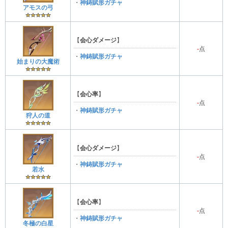
・
神鋳賦形ガチャ
アモスの弓
【
会心ダメージ
】
-
点
・
神鋳賦形ガチャ
始まりの大魔術
【
会心率
】
-
点
・
神鋳賦形ガチャ
狩人の道
【
会心ダメージ
】
-
点
・
神鋳賦形ガチャ
若水
【
会心率
】
-
点
・
神鋳賦形ガチャ
冬極の白星