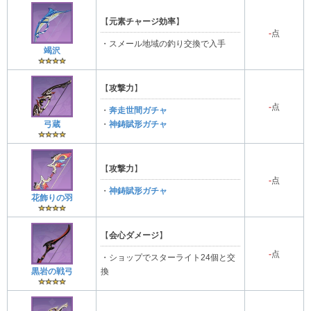
【
元素チャージ効率
】
-
点
・スメール地域の釣り交換で入手
竭沢
【
攻撃力
】
-
点
・
奔走世間ガチャ
弓蔵
・
神鋳賦形ガチャ
【
攻撃力
】
-
点
・
神鋳賦形ガチャ
花飾りの羽
【
会心ダメージ
】
-
点
・ショップでスターライト24個と交
黒岩の戦弓
換