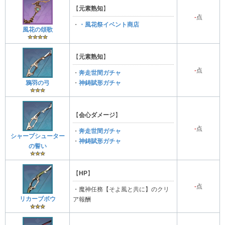
【
元素熟知
】
-
点
・
・風花祭イベント商店
風花の頌歌
【
元素熟知
】
-
点
・
奔走世間ガチャ
鴉羽の弓
・
神鋳賦形ガチャ
【
会心ダメージ
】
-
点
・
奔走世間ガチャ
シャープシューター
・
神鋳賦形ガチャ
の誓い
【
HP
】
-
点
・魔神任務【そよ風と共に】のクリ
リカーブボウ
ア報酬