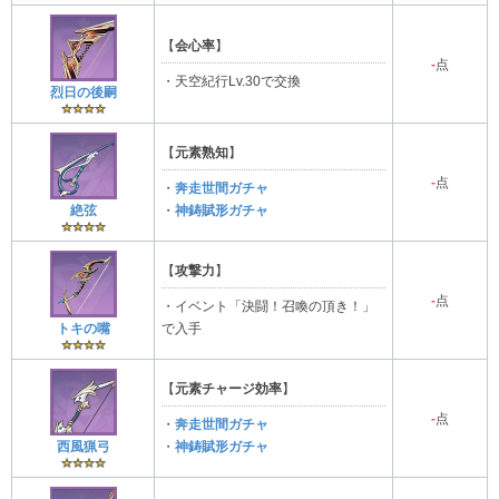
【
会心率
】
-
点
・天空紀行Lv.30で交換
烈日の後嗣
【
元素熟知
】
-
点
・
奔走世間ガチャ
絶弦
・
神鋳賦形ガチャ
【
攻撃力
】
-
点
・イベント「決闘！召喚の頂き！」
トキの嘴
で入手
【
元素チャージ効率
】
-
点
・
奔走世間ガチャ
西風猟弓
・
神鋳賦形ガチャ