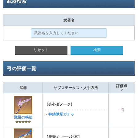
武器検索
武器名
リセット
弓の評価一覧
評価点
武器
サブステータス・入手方法
▽
【
会心ダメージ
】
-
点
・
神鋳賦形ガチャ
飛雷の鳴弦
【
元素チャージ効率
】