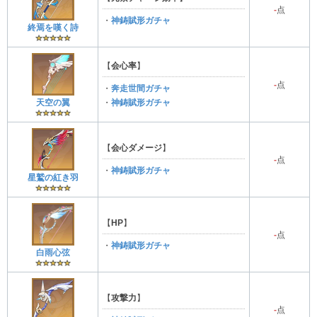
-
点
・
神鋳賦形ガチャ
終焉を嘆く詩
【
会心率
】
-
点
・
奔走世間ガチャ
天空の翼
・
神鋳賦形ガチャ
【
会心ダメージ
】
-
点
・
神鋳賦形ガチャ
星鷲の紅き羽
【
HP
】
-
点
・
神鋳賦形ガチャ
白雨心弦
【
攻撃力
】
-
点