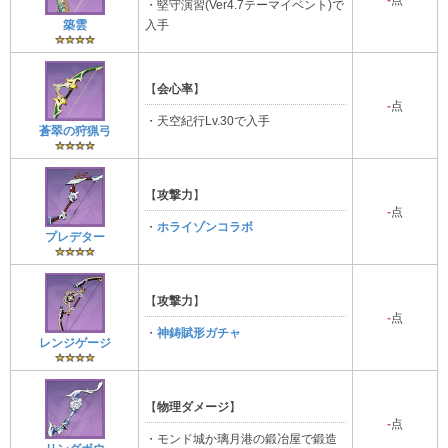
・堅守演習(Ver4.7テーマイベント)で
築雲
入手
【
会心率
】
-
点
・天空紀行Lv.30で入手
蒼翠の狩猟弓
【
攻撃力
】
-
点
・
ホライゾンコラボ
プレデター
【
攻撃力
】
-
点
・
神鋳賦形ガチャ
レンジゲージ
【
物理ダメージ
】
-
点
・モンド城か璃月港の鍛冶屋で鍛造