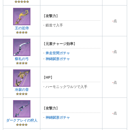
【
攻撃力
】
-
点
・鍛造で入手
王の近侍
【
元素チャージ効率
】
-
点
・
奔走世間ガチャ
祭礼の弓
・
神鋳賦形ガチャ
【
HP
】
-
点
・ハーモニックワルツで入手
冷寂の音
【
攻撃力
】
-
点
・
神鋳賦形ガチャ
ダークアレイの狩人