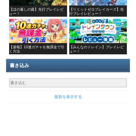
【ほの暮しの庭】先行プレイレビ
【リミットゼロブレイカーズ】先
ュー！
行プレイレビュー！
【速報】10連ガチャを無課金で引
【みんなのトレイン】プレイレビ
く方法
ュー！
書き込み
最新を表示する