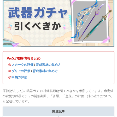
Ver5.7攻略情報まとめ
・
スカークの評価
/
育成素材の集め方
・
ダリアの評価
/
育成素材の集め方
・
申鶴の評価
原神(げんしん)の武器ガチャ(神鋳賦形)は引くべきかを考察しています。命定値
の変更や武器ガチャの開催期間、「蒼耀」「息災」の評価、排出確率について
も記載しています。
関連記事