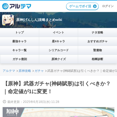
ログイン
ゲームでポイ活
原神(げんしん)攻略まとめwiki
トップ
イベント
ナタ攻略
最強キャラ
星4キャラ
おすすめガチャ
キャラ一覧
シリアルコード
聖遺物
ガチャ復刻
原神クイズ
相棒診断
アルテマ
原神攻略
ガチャ
武器ガチャ(神鋳賦形)は引くべきか？｜命定値が
【原神】武器ガチャ(神鋳賦形)は引くべきか？
｜命定値が1に変更！
最終更新：2025年6月18日(水) 11:28