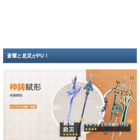
蒼耀と息災がPU！