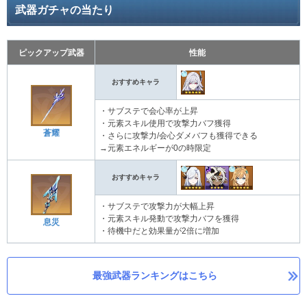
武器ガチャの当たり
ピックアップ武器
性能
おすすめキャラ
・サブステで会心率が上昇
・元素スキル使用で攻撃力バフ獲得
蒼耀
・さらに攻撃力/会心ダメバフも獲得できる
→元素エネルギーが0の時限定
おすすめキャラ
・サブステで攻撃力が大幅上昇
・元素スキル発動で攻撃力バフを獲得
息災
・待機中だと効果量が2倍に増加
最強武器ランキングはこちら