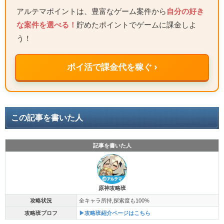
アルテマポイントは、豊富なゲーム案件から
自分の好き
な案件を選べる！
貯めたポイントでゲームに課金しよ
う！
ポイ活で課金代を稼ぐ ›
この記事を書いた人
記事を書いた人
原神攻略班
攻略状況
全キャラ所持,探索度も100%
攻略班プロフ
▶攻略班紹介ページはこちら