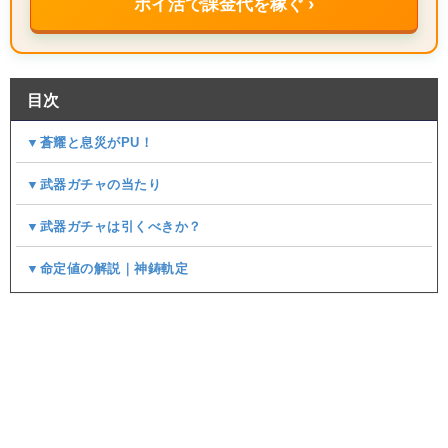
ポイ活で課金代を稼ぐ ›
目次
▼蒼耀と息災がPU！
▼武器ガチャの当たり
▼武器ガチャは引くべきか？
▼命定値の解説｜神鋳軌定