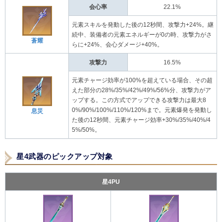
会心率
22.1%
元素スキルを発動した後の12秒間、攻撃力+24%。継
続中、装備者の元素エネルギーが0の時、攻撃力がさ
蒼耀
らに+24%、会心ダメージ+40%。
攻撃力
16.5%
元素チャージ効率が100%を超えている場合、その超
えた部分の28%/35%/42%/49%/56%分、攻撃力がア
ップする。この方式でアップできる攻撃力は最大8
0%/90%/100%/110%/120%まで。元素爆発を発動し
息災
た後の12秒間、元素チャージ効率+30%/35%/40%/4
5%/50%。
星4武器のピックアップ対象
星4PU