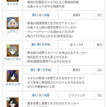
・燃焼や烈開花ダメを与えると夜魂値回復
キィニチ
・元素スキルで空中を飛躍可能
星5
/
水
/
法器
黒曜4
1凸
・夜魂の加護状態で火力出すアタッカー
・元素スキル後の通常攻撃がメイン火力
ムアラニ
・ウェーブチャージを溜めると火力UP
→無凸で15万以上出せる(蒸発反応込)
星5
/
草
/
片手剣
金メッキ4
無凸
・琢光鏡の追撃でダメージを伸ばせるアタッカー
・激化反応で火力を底上げできる
アルハイゼン
・開花/超開花運用でも火力が出せる
星5
/
雷
/
片手剣
断章4
2凸
・スキルの夜巡り状態で火力を出すアタッカー
・ボス単体と集団戦のどちらでも火力を出せる
クロリンデ
・2凸で中断耐性が上昇
星5
/
氷
/
法器
ファントム4
1凸
・通常攻撃と重撃で火力を出すアタッカー