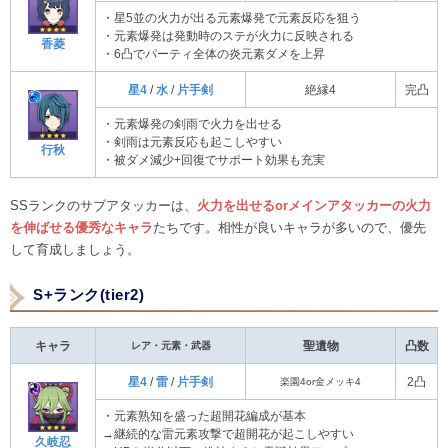
・星5並の火力が出る元素爆発で元素反応を狙う
・元素爆発は発動時のステが火力に反映される
香菱
・6凸でパーティ全体の炎元素ダメを上昇
星4
/
水
/
片手剣
絶縁4
完凸
・元素爆発の剣雨で火力を出せる
・剣雨は元素反応も起こしやすい
行秋
・被ダメ減少+回復でサポート効果も充実
SSランクのサブアタッカーは、
火力を出せるorメインアタッカーの火力
を伸ばせる優秀なキャラ
たちです。相性が良いキャラが多いので、優先
して育成しましょう。
S+ランク(tier2)
キャラ
レア・元素・武器
聖遺物
凸数
星4
/
雷
/
片手剣
楽園4or金メッキ4
2凸
・元素熟知を盛った超開花編成が基本
→継続的な雷元素攻撃で超開花が起こしやすい
久岐忍