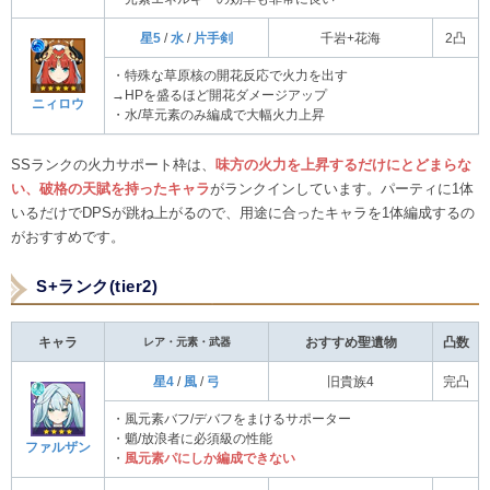
星5
/
水
/
片手剣
千岩+花海
2凸
・特殊な草原核の開花反応で火力を出す
→HPを盛るほど開花ダメージアップ
ニィロウ
・水/草元素のみ編成で大幅火力上昇
SSランクの火力サポート枠は、
味方の火力を上昇するだけにとどまらな
い、破格の天賦を持ったキャラ
がランクインしています。パーティに1体
いるだけでDPSが跳ね上がるので、用途に合ったキャラを1体編成するの
がおすすめです。
S+ランク(tier2)
キャラ
レア・元素・武器
おすすめ聖遺物
凸数
星4
/
風
/
弓
旧貴族4
完凸
・風元素バフ/デバフをまけるサポーター
・魈/放浪者に必須級の性能
ファルザン
・
風元素パにしか編成できない