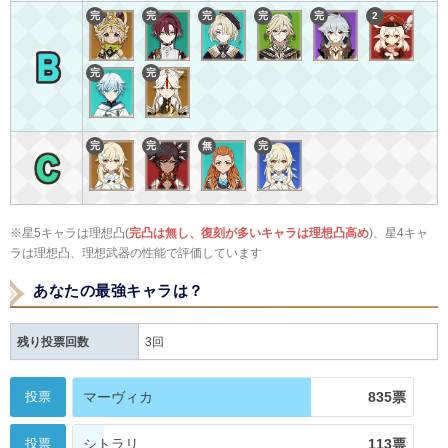
完
完
完
完
完
2
完
完
完
完
無
完
※星5キャラは理想凸(
完凸は無し、復刻が多いキャラは理想凸高め
)、星4キャ
ラは理想凸、理想武器の性能で評価しています
あなたの最強キャラは？
残り投票回数
3
回
投票
マーヴィカ
835票
投票
シトラリ
113票