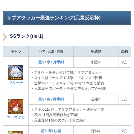
サブアタッカー最強ランキング(元素反応枠)
SSランク(tier1)
キャラ
レア・元素・武器
聖遺物
凸数
星5
/
水
/
片手剣
劇団4
2凸
・アルケーを使い分けて戦うサブアタッカー
・スキルはウーシアで追撃、プネウマで回復
フリーナ
→追撃中パーティキャラのHPが50%まで消費
・元素爆発でパーティ全体に与ダメバフが可能
星5
/
炎
/
両手剣
黒曜4
1凸
・スキル1回押しでサブアタッカー運用が可能
・2秒に1回炎元素付与が可能
マーヴィカ
・元素爆発1発の火力が非常に高い
星5
/
草
/
法器
深林4
2凸