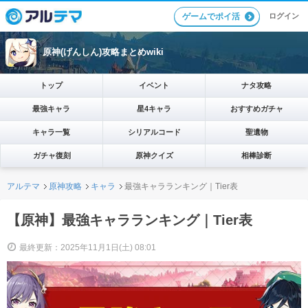
ログイン
ゲームでポイ活
原神(げんしん)攻略まとめwiki
トップ
イベント
ナタ攻略
最強キャラ
星4キャラ
おすすめガチャ
キャラ一覧
シリアルコード
聖遺物
ガチャ復刻
原神クイズ
相棒診断
アルテマ
原神攻略
キャラ
最強キャラランキング｜Tier表
【原神】最強キャラランキング｜Tier表
最終更新：2025年11月1日(土) 08:01