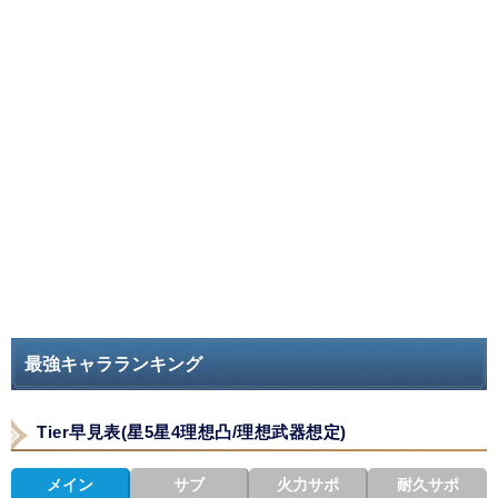
最強キャラランキング
Tier早見表(星5星4理想凸/理想武器想定)
メイン
サブ
火力サポ
耐久サポ