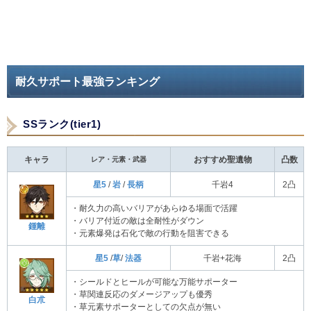
耐久サポート最強ランキング
SSランク(tier1)
キャラ
レア・元素・武器
おすすめ聖遺物
凸数
星5
/
岩
/
長柄
千岩4
2凸
・耐久力の高いバリアがあらゆる場面で活躍
・バリア付近の敵は全耐性がダウン
鍾離
・元素爆発は石化で敵の行動を阻害できる
星5
/
草
/
法器
千岩+花海
2凸
・シールドとヒールが可能な万能サポーター
・草関連反応のダメージアップも優秀
白朮
・草元素サポーターとしての欠点が無い