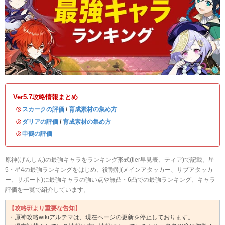
Ver5.7攻略情報まとめ
・
スカークの評価
/
育成素材の集め方
・
ダリアの評価
/
育成素材の集め方
・
申鶴の評価
原神(げんしん)の最強キャラをランキング形式(tier早見表、ティア)で記載。星
5・星4の最強ランキングをはじめ、役割別(メインアタッカー、サブアタッカ
ー、サポート)に最強キャラの強い点や無凸・6凸での最強ランキング、キャラ
評価を一覧で紹介しています。
【攻略班より重要な告知】
・原神攻略wikiアルテマは、現在ページの更新を停止しております。