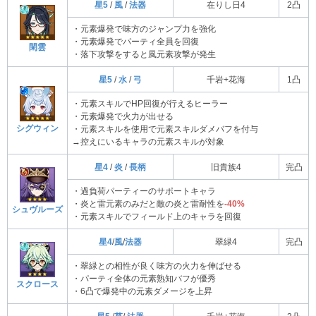
星5
/
風
/
法器
在りし日4
2凸
・元素爆発で味方のジャンプ力を強化
・元素爆発でパーティ全員を回復
閑雲
・落下攻撃をすると風元素攻撃が発生
星5
/
水
/
弓
千岩+花海
1凸
・元素スキルでHP回復が行えるヒーラー
・元素爆発で火力が出せる
シグウィン
・元素スキルを使用で元素スキルダメバフを付与
→控えにいるキャラの元素スキルが対象
星4
/
炎
/
長柄
旧貴族4
完凸
・過負荷パーティーのサポートキャラ
・炎と雷元素のみだと敵の炎と雷耐性を
-40%
シュヴルーズ
・元素スキルでフィールド上のキャラを回復
星4
/
風
/
法器
翠緑4
完凸
・翠緑との相性が良く味方の火力を伸ばせる
・パーティ全体の元素熟知バフが優秀
スクロース
・6凸で爆発中の元素ダメージを上昇