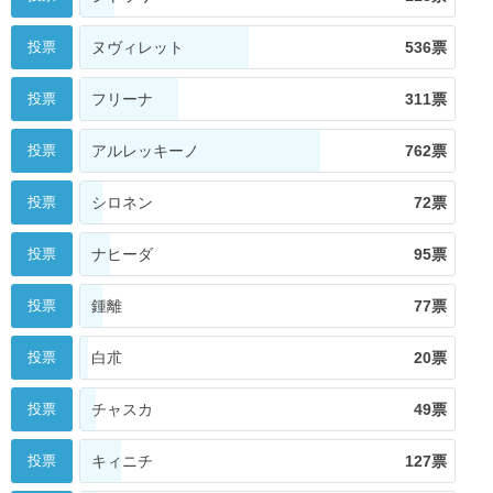
投票
ヌヴィレット
536票
投票
フリーナ
311票
投票
アルレッキーノ
762票
投票
シロネン
72票
投票
ナヒーダ
95票
投票
鍾離
77票
投票
白朮
20票
投票
チャスカ
49票
投票
キィニチ
127票