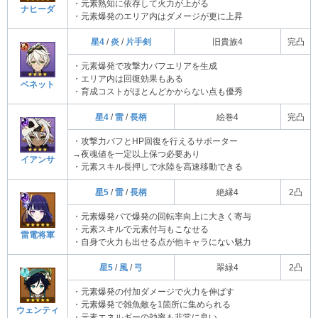
・元素熟知に依存して火力が上がる
ナヒーダ
・元素爆発のエリア内はダメージが更に上昇
星4
/
炎
/
片手剣
旧貴族4
完凸
・元素爆発で攻撃力バフエリアを生成
・エリア内は回復効果もある
ベネット
・育成コストがほとんどかからない点も優秀
星4
/
雷
/
長柄
絵巻4
完凸
・攻撃力バフとHP回復を行えるサポーター
→夜魂値を一定以上保つ必要あり
イアンサ
・元素スキル長押しで水陸を高速移動できる
星5
/
雷
/
長柄
絶縁4
2凸
・元素爆発パで爆発の回転率向上に大きく寄与
・元素スキルで元素付与もこなせる
雷電将軍
・自身で火力も出せる点が他キャラにない魅力
星5
/
風
/
弓
翠緑4
2凸
・元素爆発の付加ダメージで火力を伸ばす
・元素爆発で雑魚敵を1箇所に集められる
ウェンティ
・元素エネルギーの効率も非常に良い