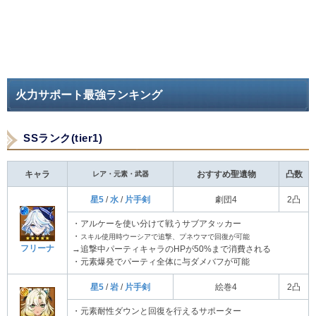
火力サポート最強ランキング
SSランク(tier1)
キャラ
レア・元素・武器
おすすめ聖遺物
凸数
星5
/
水
/
片手剣
劇団4
2凸
・アルケーを使い分けて戦うサブアタッカー
・
スキル使用時ウーシアで追撃、プネウマで回復が可能
フリーナ
→追撃中パーティキャラのHPが50%まで消費される
・元素爆発でパーティ全体に与ダメバフが可能
星5
/
岩
/
片手剣
絵巻4
2凸
・元素耐性ダウンと回復を行えるサポーター