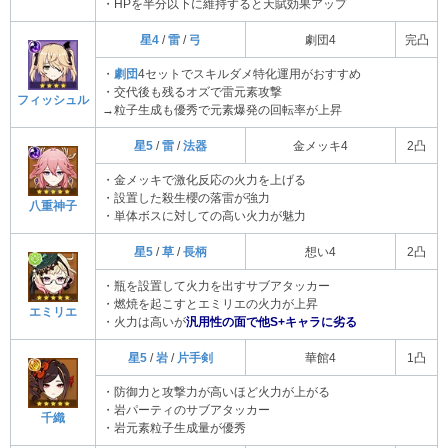
・HPを半分以下に維持すると天賦効果アップ
星4
/
雷
/
弓
劇団4
完凸
・
劇団
4セットでスキルダメ特化運用がおすすめ
・交代後も残るオズで雷元素攻撃
フィッシュル
→粒子生成も優秀で元素爆発の回転率が上昇
星5
/
雷
/
法器
金メッキ4
2凸
・金メッキで激化反応の火力を上げる
・設置した殺生櫻の落雷が強力
八重神子
・単体ボスに対しての高い火力が魅力
星5
/
草
/
長柄
想い4
2凸
・瓶を設置して火力を出すサブアタッカー
・燃焼を起こすとエミリエの火力が上昇
エミリエ
・火力は高いが
汎用性の面で他S+キャラに劣る
星5
/
岩
/
片手剣
華館4
1凸
・防御力と攻撃力が高いほど火力が上がる
・岩パーティのサブアタッカー
千織
・岩元素粒子生成量が優秀