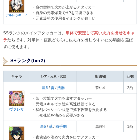
・命の契約で火力が上がるアタッカー
・自身の元素爆発でHPを回復できる
アルレッキーノ
・元素爆発の使用タイミングが難しい
SSランクのメインアタッカーは、
単体で安定して高い火力を出せるキャ
ラ
たちです。対単体・複数どちらにも火力を出しやすいため場面を選ば
ずに使えます。
S+ランク(tier2)
キャラ
レア・元素・武器
聖遺物
凸数
星5
/
雷
/
法器
誓い4
2凸
・落下攻撃で火力を出すアタッカー
・元素スキルで水陸を高速移動できる
ヴァレサ
・猛烈パッション状態で落下攻撃を強化する
→夜魂値を溜める必要がある
星5
/
草
/
両手剣
黒曜4
1凸
・夜魂値を溜めて火力を出すアタッカー