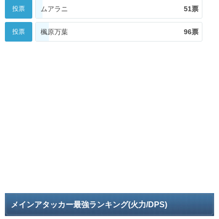
投票
ムアラニ
51票
投票
楓原万葉
96票
メインアタッカー最強ランキング(火力/DPS)