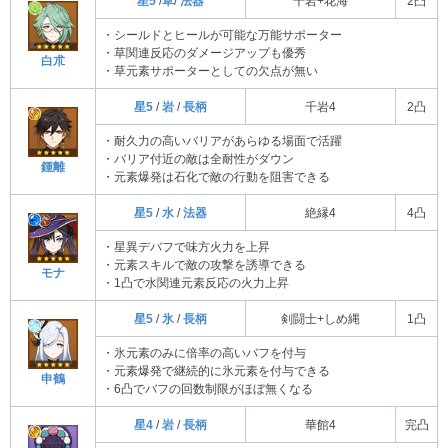
星5
/
草
/
法器
千岩+花海
2凸
・シールドとヒールが可能な万能サポーター
・草関連反応のダメージアップも優秀
白朮
・草元素サポーターとしての欠点が無い
星5
/
岩
/
長柄
千岩4
2凸
・耐久力の高いバリアがあらゆる場面で活躍
・バリア付近の敵は全耐性がダウン
鍾離
・元素爆発は石化で敵の行動を阻害できる
星5
/
水
/
法器
絶縁4
4凸
・星異デバフで味方火力を上昇
・元素スキルで敵の攻撃を誘導できる
モナ
・1凸で水関連元素反応の火力上昇
星5
/
氷
/
長柄
剣闘士+しめ縄
1凸
・氷元素のみに倍率の高いバフを付与
・元素爆発で継続的に氷元素を付与できる
申鶴
・6凸でバフの回数制限がほぼ無くなる
星4
/
岩
/
長柄
華館4
完凸