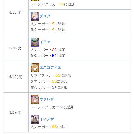
メインアタッカー
S
S
に追加
6/19(木)
ダリア
火力サポート
S
に追加
耐久サポート
S
に追加
イファ
5/20(火)
火力サポート
A
に追加
耐久サポート
B
に追加
エスコフィエ
サブアタッカー
S
S
に追加
5/12(月)
火力サポート
S
S
に追加
耐久サポート
S
+
に追加
ヴァレサ
メインアタッカー
S
+
に追加
3/27(木)
イアンサ
火力サポート
S
S
に追加