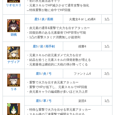
・初の氷元素法器キャラ
リオセスリ
・元素スキルでHP減少させて通常攻撃を強化
→特殊重撃が敵に命中でHP回復
星5
/
炎
/
長柄
火魔女4 or しめ縄4
1凸
・炎元素の通常&重撃で火力を出すアタッカー
・回復効果のある元素爆発でHP管理が可能
胡桃
・1凸の重撃スタミナ消費無しが超便利
星5
/
岩
/
両手剣
残響4
1凸
・元素スキルの岩元素ダメで火力を出す
・結晶を拾うと元素スキルの弾発射数が増える
ナヴィア
・元素爆発は継続的に大砲の弾が降ってくる
星5
/
炎
/
弓
ファントム4
2凸
・重撃で火力を出す炎元素アタッカー
・重撃でHPが低下し、元素スキルでHP回復
リネ
・炎元素キャラの編成数が多いほど火力上昇
星5
/
草
/
弓
楽団4
1凸
・特殊な重撃で火力を出せる草元素アタッカー
・スキル後の三連重撃で瞬間火力も出せる