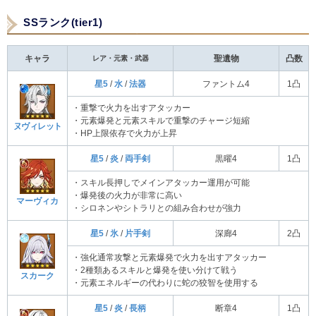
SSランク(tier1)
キャラ
レア・元素・武器
聖遺物
凸数
星5
/
水
/
法器
ファントム4
1凸
・重撃で火力を出すアタッカー
・元素爆発と元素スキルで重撃のチャージ短縮
ヌヴィレット
・HP上限依存で火力が上昇
星5
/
炎
/
両手剣
黒曜4
1凸
・スキル長押しでメインアタッカー運用が可能
・爆発後の火力が非常に高い
マーヴィカ
・シロネンやシトラリとの組み合わせが強力
星5
/
氷
/
片手剣
深廊4
2凸
・強化通常攻撃と元素爆発で火力を出すアタッカー
・2種類あるスキルと爆発を使い分けて戦う
スカーク
・元素エネルギーの代わりに蛇の狡智を使用する
星5
/
炎
/
長柄
断章4
1凸