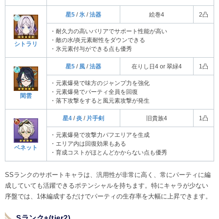
星5
/
氷
/
法器
絵巻4
2凸
・耐久力の高いバリアでサポート性能が高い
・敵の水/炎元素耐性をダウンできる
シトラリ
・氷元素付与ができる点も優秀
星5
/
風
/
法器
在りし日4 or 翠緑4
1凸
・元素爆発で味方のジャンプ力を強化
・元素爆発でパーティ全員を回復
閑雲
・落下攻撃をすると風元素攻撃が発生
星4
/
炎
/
片手剣
旧貴族4
1凸
・元素爆発で攻撃力バフエリアを生成
・エリア内は回復効果もある
ベネット
・育成コストがほとんどかからない点も優秀
SSランクのサポートキャラは、汎用性が非常に高く、常にパーティに編
成していても活躍できるポテンシャルを持ちます。特にキャラが少ない
序盤では、1体編成するだけでパーティの生存率を大幅に上昇できます。
Sランク+(tier2)