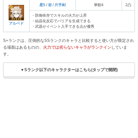
星5
/
岩
/
片手剣
華館4
2凸
・防御依存でスキルの火力が上昇
・結晶化反応でバリアを生成できる
アルベド
・武器がイベント入手できる点が優秀
S+ランクは、圧倒的なSSランクのキャラと比較すると使い方が限定され
る場面はあるものの、
火力では劣らないキャラがランクイン
していま
す。
▼Sランク以下のキャラクターはこちら(タップで開閉)