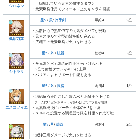
→編成している元素の耐性をダウン
シロネン
・元素爆発使用でフィールド上のキャラを回復
星5
/
風
/
片手剣
翠緑4
2凸
・拡散反応で熟知依存の元素ダメバフが発動
・元素スキルで小型の敵を吸い込める
楓原万葉
・広範囲の元素爆発で火力を出せる
星5
/
氷
/
法器
絵巻4
2凸
・炎元素と水元素の耐性を20%下げられる
・2凸で耐性ダウンが40%に上昇
シトラリ
・バリアによるサポート性能もある
星5
/
氷
/
長柄
劇団4
1凸
・凍結反応を起こした敵の水と氷耐性を下げる
→チームにいる水/氷キャラが多いほどでバフ量が増加
エスコフィエ
・元素爆発後にパーティ全体のHPを回復
・スキルで設置する調理器で限定料理を作成可能
星5
/
草
/
法器
深林4
2凸
・滅浄三業ダメージで火力を出せる