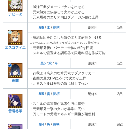
・滅浄三業ダメージで火力を出せる
・元素熟知に依存して火力が上がる
ナヒーダ
・元素爆発のエリア内はダメージが更に上昇
星5
/
氷
/
長柄
劇団4
1凸
・凍結反応を起こした敵の水と氷耐性を下げる
→チームにいる水/氷キャラが多いほどでバフ量が増加
エスコフィエ
・元素爆発後にパーティ全体のHPを回復
・スキルで設置する調理器で限定料理を作成可能
星5
/
水
/
弓
絶縁4
1凸
・行秋より高火力な水元素サブアタッカー
・夜蘭の最大HPに応じて火力が上昇
夜蘭
・元素スキルは複数の敵に対して強い
星5
/
雷
/
長柄
絶縁4
2凸
・スキルの雷追撃が元素付与に優秀
・元素爆発一撃の火力が非常に高い
雷電将軍
・刀モードの元素エネルギー回復が超便利
星4
/
炎
/
長柄
絶縁4
完凸