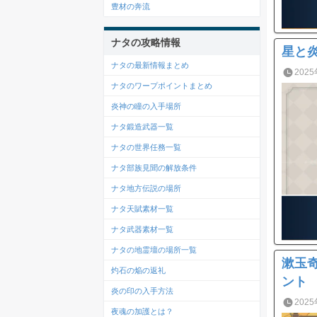
豊材の奔流
ナタの攻略情報
星と
ナタの最新情報まとめ
2025
ナタのワープポイントまとめ
炎神の瞳の入手場所
ナタ鍛造武器一覧
ナタの世界任務一覧
ナタ部族見聞の解放条件
ナタ地方伝説の場所
ナタ天賦素材一覧
ナタ武器素材一覧
ナタの地霊壇の場所一覧
漱玉
灼石の焔の返礼
ント
炎の印の入手方法
2025
夜魂の加護とは？