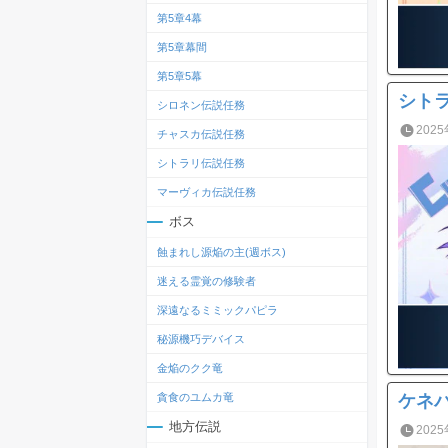
第5章4幕
第5章幕間
第5章5幕
シト
シロネン伝説任務
2025
チャスカ伝説任務
シトラリ伝説任務
マーヴィカ伝説任務
ボス
蝕まれし源焔の主(週ボス)
迷える霊覚の修験者
深遠なるミミックパピラ
秘源機巧デバイス
金焔のクク竜
ケネ
貪食のユムカ竜
地方伝説
2025