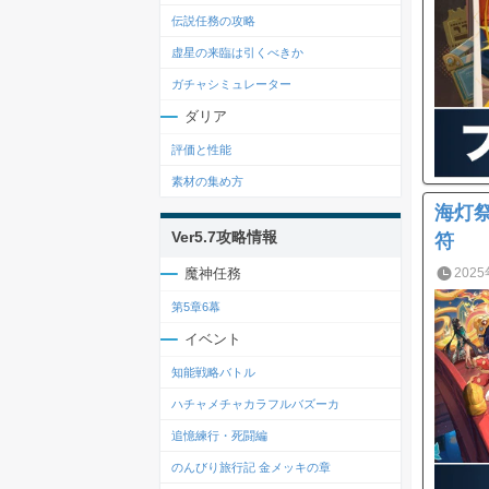
伝説任務の攻略
虚星の来臨は引くべきか
ガチャシミュレーター
ダリア
評価と性能
素材の集め方
海灯祭
Ver5.7攻略情報
符
魔神任務
2025
第5章6幕
イベント
知能戦略バトル
ハチャメチャカラフルバズーカ
追憶練行・死闘編
のんびり旅行記 金メッキの章