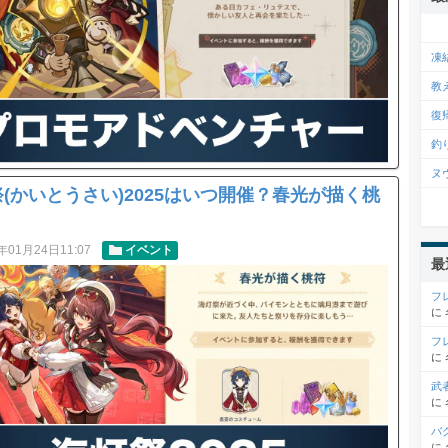
凍
教
復
釣
ヌ
(かいとうさい)2025はいつ開催？春光が描く桃
年01月24日11:07
イベント
最
フ
に
フ
に
武
に
バ
に