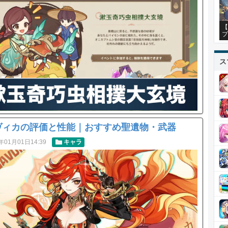
【
プ
ス
ヴィカの評価と性能｜おすすめ聖遺物・武器
年01月01日14:39
キャラ