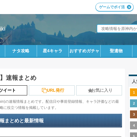
ゲームでポイ活
ki
ナタ攻略
星4キャラ
おすすめガチャ
聖遺物
】速報まとめ
人
ツイート
URL発行
お気に入り
nshin)の速報情報まとめです。配信日や事前登録情報、キャラ評価などの最
略に役立つ情報を掲載しています。
報まとめと最新情報