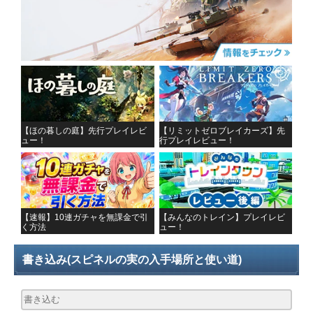
【ほの暮しの庭】先行プレイレビ
【リミットゼロブレイカーズ】先
ュー！
行プレイレビュー！
【速報】10連ガチャを無課金で引
【みんなのトレイン】プレイレビ
く方法
ュー！
書き込み
(スピネルの実の入手場所と使い道)