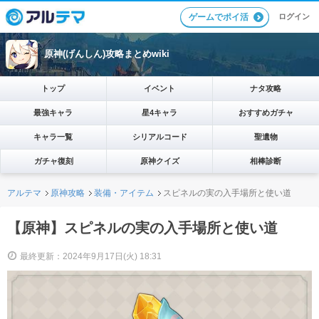
ログイン
ゲームでポイ活
原神(げんしん)攻略まとめwiki
トップ
イベント
ナタ攻略
最強キャラ
星4キャラ
おすすめガチャ
キャラ一覧
シリアルコード
聖遺物
ガチャ復刻
原神クイズ
相棒診断
アルテマ
原神攻略
装備・アイテム
スピネルの実の入手場所と使い道
【原神】スピネルの実の入手場所と使い道
最終更新：2024年9月17日(火) 18:31