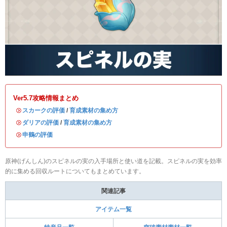
Ver5.7攻略情報まとめ
・
スカークの評価
/
育成素材の集め方
・
ダリアの評価
/
育成素材の集め方
・
申鶴の評価
原神(げんしん)のスピネルの実の入手場所と使い道を記載。スピネルの実を効率
的に集める回収ルートについてもまとめています。
関連記事
アイテム一覧