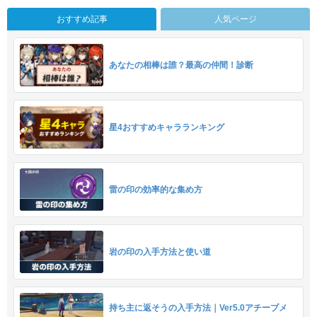
おすすめ記事
人気ページ
あなたの相棒は誰？最高の仲間！診断
星4おすすめキャラランキング
雷の印の効率的な集め方
岩の印の入手方法と使い道
持ち主に返そうの入手方法｜Ver5.0アチーブメ