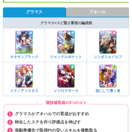
グラマス
アオハル
グラマス×スピ賢さ重視の編成例
キタサンブラック
ジャングルポケット
シンボリルドルフ
イクノディクタス
メジロラモーヌ
祖にして導く者
競技場育成の3つのコツ
グラマスかアオハルでの育成がおすすめ
特化したステを作り評価点を伸ばす
発動率優先で取得Ptの安いスキルを複数取る