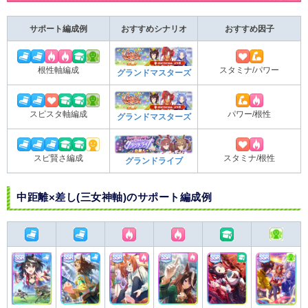
サポート編成例
おすすめシナリオ
おすすめ因子
スタミナ/パワー
根性軸編成
グランドマスターズ
パワー/根性
スピスタ軸編成
グランドマスターズ
スピ賢さ編成
スタミナ/根性
グランドライブ
中距離×差し(三女神軸)のサポート編成例