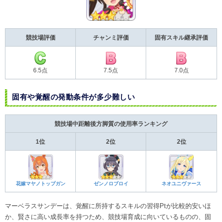
競技場評価
チャンミ評価
固有スキル継承評価
6.5点
7.5点
7.0点
固有や覚醒の発動条件が多少難しい
競技場中距離後方脚質の使用率ランキング
1位
2位
2位
花嫁マヤノトップガン
ゼンノロブロイ
ネオユニヴァース
マーベラスサンデーは、覚醒に所持するスキルの習得Ptが比較的安いほ
か、賢さに高い成長率を持つため、競技場育成に向いているものの、固