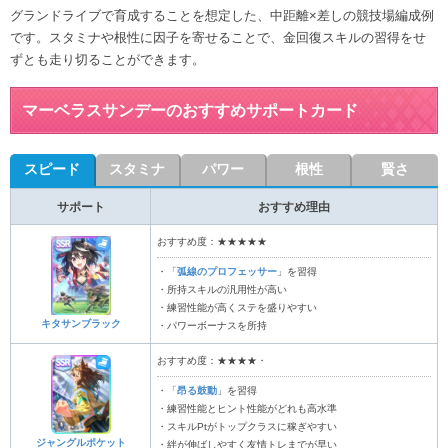
グランドライブで育成することを想定した、中距離×差しの競技場編成例
です。スタミナや根性に因子を寄せることで、金回復スキルの習得をせ
ずとも走り切ることができます。
マーベラスサンデーのおすすめサポートカード
スピード
スタミナ
パワー
根性
賢さ
サポート
おすすめ理由
おすすめ度：★★★★★
・「
弧線のプロフェッサー
」を習得
・所持スキルの汎用性が高い
・練習性能が高くステを盛りやすい
キタサンブラック
・パワーボーナスを所持
おすすめ度：★★★★・
・「
昂る鼓動
」を習得
・練習性能とヒント性能がどれも高水準
・スキルPtがトップクラスに稼ぎやすい
ジャングルポケット
・絆が伸ばしやすく友情トレまでが早い