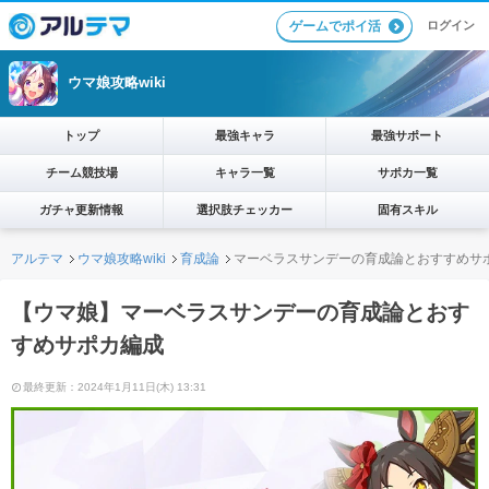
ログイン
ゲームでポイ活
ウマ娘攻略wiki
トップ
最強キャラ
最強サポート
チーム競技場
キャラ一覧
サポカ一覧
ガチャ更新情報
選択肢チェッカー
固有スキル
アルテマ
ウマ娘攻略wiki
育成論
マーベラスサンデーの育成論とおすすめサ
【ウマ娘】マーベラスサンデーの育成論とおす
すめサポカ編成
最終更新：2024年1月11日(木) 13:31