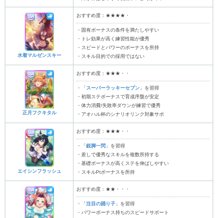
おすすめ度：★★★★・
・固有ボーナスの条件を満たしやすい
・トレ効果が高く練習性能が優秀
・スピードとパワーのボーナスを所持
水着マルゼンスキー
・スキル目的での採用ではない
おすすめ度：★★★・・
・「
スーパーラッキーセブン
」を習得
・初期ステボーナスで育成序盤が安定
・体力消費/失敗率ダウンが練習で優秀
正月フクキタル
・アオハル杯のシナリオリンク対象サポ
おすすめ度：★★★・・
・「
鋭脚一閃
」を習得
・差しで優秀なスキルを複数所持する
・基礎ボーナスが高くステを伸ばしやすい
エイシンフラッシュ
・スキルPtボーナスを所持
おすすめ度：★★・・・
・「
注目の踊り子
」を習得
・パワーボーナス持ちのスピードサポート