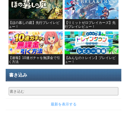
【ほの暮しの庭】先行プレイレビ
【リミットゼロブレイカーズ】先
ュー！
行プレイレビュー！
【速報】10連ガチャを無課金で引
【みんなのトレイン】プレイレビ
く方法
ュー！
書き込み
最新を表示する