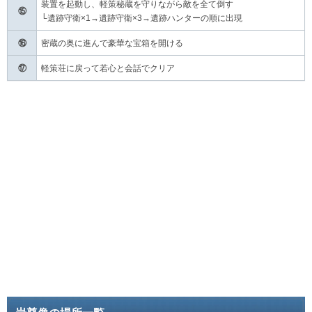
装置を起動し、軽策秘蔵を守りながら敵を全て倒す
⑮
└遺跡守衛×1→遺跡守衛×3→遺跡ハンターの順に出現
⑯
密蔵の奥に進んで豪華な宝箱を開ける
⑰
軽策荘に戻って若心と会話でクリア