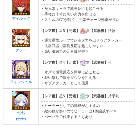
・炎元素キャラで蒸発反応を起こせる
・手軽に非常に高い火力を出せる
ディルック
・スキルのCTが短く、元素チャージ効率が良い
【レア度】
星5
【元素】
炎
【武器種】
法器
・通常重撃ループで超高火力を出せるアタッカー
・法器武器で蒸発反応を起こしやすい
クレー
・高い殲滅力の元素爆発持ち
【レア度】
星4
【元素】
雷
【武器種】
弓
・オズで感電反応を簡単に起こせる
・狙い撃ちで敵をダウンを狙える
フィッシュル
・サブアタッカーとして優秀
【レア度】
星5
【元素】
氷
【武器種】
片手剣
・ヒーラーとしての編成がおすすめ
・敵の数が多いのでヒーラーは1体編成すべき
七七
・バーバラで代用するのもあり
(ナナ)