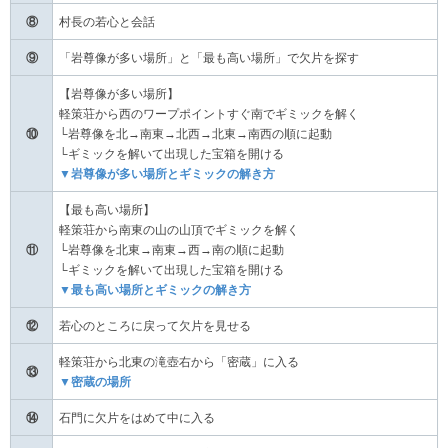
⑧
村長の若心と会話
⑨
「岩尊像が多い場所」と「最も高い場所」で欠片を探す
【岩尊像が多い場所】
軽策荘から西のワープポイントすぐ南でギミックを解く
⑩
└岩尊像を北→南東→北西→北東→南西の順に起動
└ギミックを解いて出現した宝箱を開ける
▼岩尊像が多い場所とギミックの解き方
【最も高い場所】
軽策荘から南東の山の山頂でギミックを解く
⑪
└岩尊像を北東→南東→西→南の順に起動
└ギミックを解いて出現した宝箱を開ける
▼最も高い場所とギミックの解き方
⑫
若心のところに戻って欠片を見せる
軽策荘から北東の滝壺右から「密蔵」に入る
⑬
▼密蔵の場所
⑭
石門に欠片をはめて中に入る