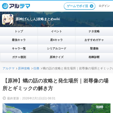
ログイン
ゲームでポイ活
原神(げんしん)攻略まとめwiki
トップ
イベント
ナタ攻略
最強キャラ
星4キャラ
おすすめガチャ
キャラ一覧
シリアルコード
聖遺物
ガチャ復刻
原神クイズ
相棒診断
アルテマ
原神攻略
任務
螭の話の攻略と発生場所｜岩尊像の場所とギミック
【原神】螭の話の攻略と発生場所｜岩尊像の場
所とギミックの解き方
最終更新：2026年2月1日(日) 08:01