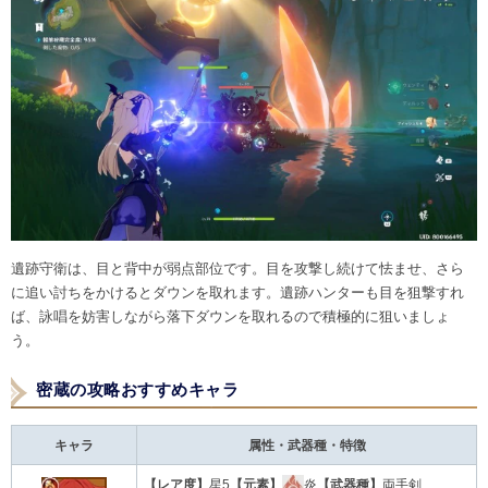
遺跡守衛は、目と背中が弱点部位です。目を攻撃し続けて怯ませ、さら
に追い討ちをかけるとダウンを取れます。遺跡ハンターも目を狙撃すれ
ば、詠唱を妨害しながら落下ダウンを取れるので積極的に狙いましょ
う。
密蔵の攻略おすすめキャラ
キャラ
属性・武器種・特徴
【レア度】
星5
【元素】
炎
【武器種】
両手剣