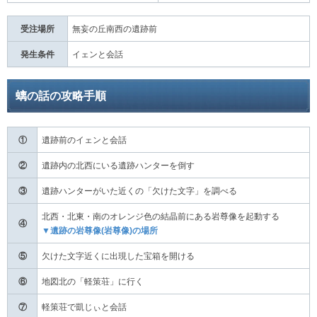
受注場所
無妄の丘南西の遺跡前
発生条件
イェンと会話
螭の話の攻略手順
①
遺跡前のイェンと会話
②
遺跡内の北西にいる遺跡ハンターを倒す
③
遺跡ハンターがいた近くの「欠けた文字」を調べる
北西・北東・南のオレンジ色の結晶前にある岩尊像を起動する
④
▼遺跡の岩尊像(岩尊像)の場所
⑤
欠けた文字近くに出現した宝箱を開ける
⑥
地図北の「軽策荘」に行く
⑦
軽策荘で凱じぃと会話