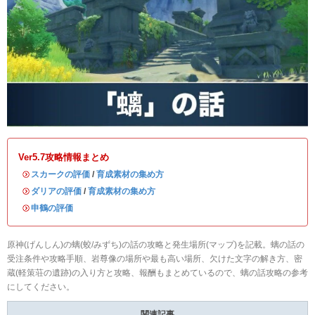
Ver5.7攻略情報まとめ
・
スカークの評価
/
育成素材の集め方
・
ダリアの評価
/
育成素材の集め方
・
申鶴の評価
原神(げんしん)の螭(蛟/みずち)の話の攻略と発生場所(マップ)を記載。螭の話の
受注条件や攻略手順、岩尊像の場所や最も高い場所、欠けた文字の解き方、密
蔵(軽策荘の遺跡)の入り方と攻略、報酬もまとめているので、螭の話攻略の参考
にしてください。
関連記事