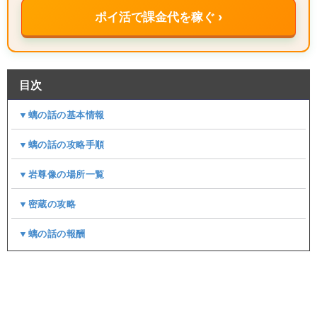
ポイ活で課金代を稼ぐ ›
目次
▼螭の話の基本情報
▼螭の話の攻略手順
▼岩尊像の場所一覧
▼密蔵の攻略
▼螭の話の報酬