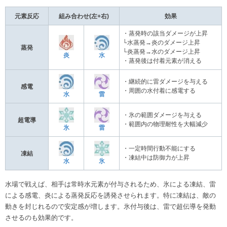
元素反応
組み合わせ(左+右)
効果
・蒸発時の該当ダメージが上昇
└水蒸発→炎のダメージ上昇
蒸発
└炎蒸発→水のダメージ上昇
炎
水
・蒸発後は付着元素が消える
・継続的に雷ダメージを与える
感電
・周囲の水付着に感電する
水
雷
・氷の範囲ダメージを与える
超電導
・範囲内の物理耐性を大幅減少
氷
雷
・一定時間行動不能にする
凍結
・凍結中は防御力が上昇
水
氷
水場で戦えば、相手は常時水元素が付与されるため、氷による凍結、雷
による感電、炎による蒸発反応を誘発させられます。特に凍結は、敵の
動きを封じれるので安定感が増します。氷付与後は、雷で超伝導を発動
させるのも効果的です。