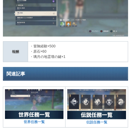
・冒険経験×500
・原石×60
報酬
・璃月の地霊壇の鍵×1
関連記事
世界任務一覧
伝説任務一覧