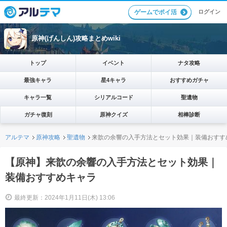
ログイン
ゲームでポイ活
原神(げんしん)攻略まとめwiki
トップ
イベント
ナタ攻略
最強キャラ
星4キャラ
おすすめガチャ
キャラ一覧
シリアルコード
聖遺物
ガチャ復刻
原神クイズ
相棒診断
アルテマ
原神攻略
聖遺物
来歆の余響の入手方法とセット効果｜装備おすす
【原神】来歆の余響の入手方法とセット効果｜
装備おすすめキャラ
最終更新：2024年1月11日(木) 13:06