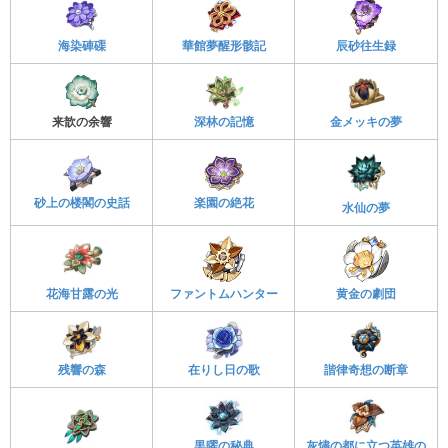
海染硨磲
華館夢醒形骸記
辰砂往生録
来歆の余響
深林の記憶
金メッキの夢
砂上の楼閣の史話
楽園の絶花
水仙の夢
花海甘露の光
ファントムハンター
黄金の劇団
残響の森
在りし日の歌
諧律奇想の断章
黒曜の秘典
灰燼の都に立つ英雄の