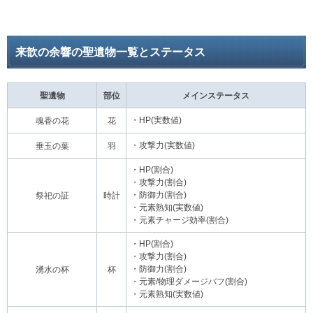
来歆の余響の聖遺物一覧とステータス
聖遺物
部位
メインステータス
・HP(実数値)
魂香の花
花
・攻撃力(実数値)
垂玉の葉
羽
・HP(割合)
・攻撃力(割合)
・防御力(割合)
祭祀の証
時計
・元素熟知(実数値)
・元素チャージ効率(割合)
・HP(割合)
・攻撃力(割合)
・防御力(割合)
湧水の杯
杯
・元素/物理ダメージバフ(割合)
・元素熟知(実数値)