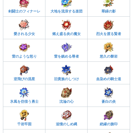
剣闘士のフィナーレ
大地を流浪する楽団
翠緑の影
愛される少女
燃え盛る炎の魔女
烈火を渡る賢者
雷のような怒り
雷を鎮める尊者
悠久の磐岩
逆飛びの流星
旧貴族のしつけ
血染めの騎士道
氷風を彷徨う勇士
沈淪の心
蒼白の炎
千岩牢固
追憶のしめ縄
絶縁の旗印