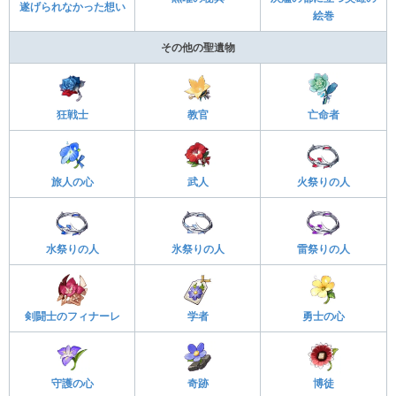
遂げられなかった想い
絵巻
その他の聖遺物
狂戦士
教官
亡命者
旅人の心
武人
火祭りの人
水祭りの人
氷祭りの人
雷祭りの人
剣闘士のフィナーレ
学者
勇士の心
守護の心
奇跡
博徒