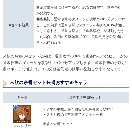
通常攻撃が敵に命中すると、36%の確率で「幽谷祭祀」
が発動する。
幽谷祭祀
：通常攻撃のダメージが攻撃力70%分アップす
4セット効果
る。この効果は通常攻撃でダメージを与えた0.05秒後に
クリアされる。通常攻撃後に「幽谷祭祀」が発動しなか
った場合、次回の発動確率+20%。発動判定は0.2秒毎に1
回のみ行われる。
来歆の余響の4セット効果は、通常攻撃の36%で幽谷祭祀が発動し、次の
通常攻撃のダメージを攻撃力の70%分アップします。通常攻撃の手数が
多いキャラで使えば、その分幽谷祭祀の効果を発動しやすくなります。
来歆の余響セット装備おすすめキャラ
キャラ
おすすめ理由/セット
・攻撃の手数が多く幽谷祭祀を発動しやすい
・スキル後の通常攻撃で火力を出せる
来歆の余響4セット
タルタリヤ