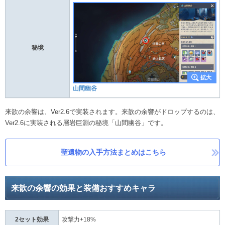
秘境
山間幽谷
来歆の余響は、Ver2.6で実装されます。来歆の余響がドロップするのは、
Ver2.6に実装される層岩巨淵の秘境「山間幽谷」です。
聖遺物の入手方法まとめはこちら
来歆の余響の効果と装備おすすめキャラ
2セット効果
攻撃力+18%