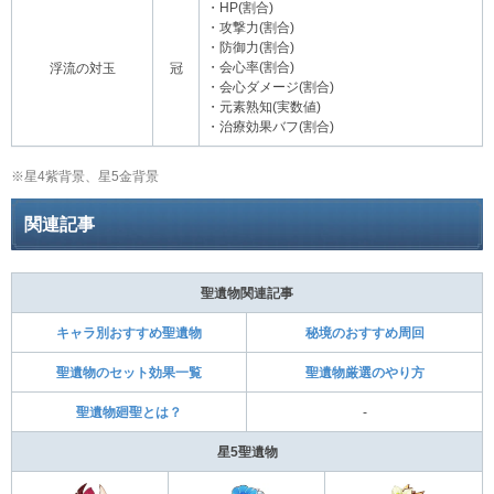
・HP(割合)
・攻撃力(割合)
・防御力(割合)
・会心率(割合)
浮流の対玉
冠
・会心ダメージ(割合)
・元素熟知(実数値)
・治療効果バフ(割合)
※星4紫背景、星5金背景
関連記事
聖遺物関連記事
キャラ別おすすめ聖遺物
秘境のおすすめ周回
聖遺物のセット効果一覧
聖遺物厳選のやり方
聖遺物廻聖とは？
-
星5聖遺物