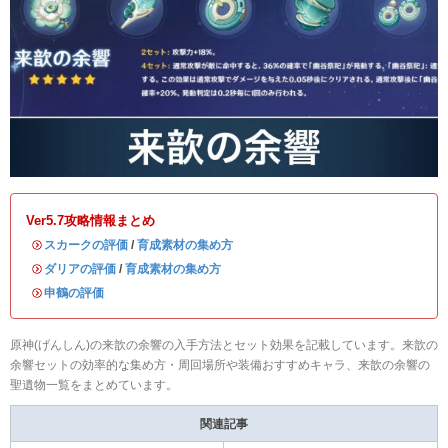
Ver5.7攻略情報まとめ
・
スカークの評価
/
育成素材の集め方
・
ダリアの評価
/
育成素材の集め方
・
申鶴の評価
原神(げんしん)の来歆の余響の入手方法とセット効果を記載しています。来歆の
余響セットの効率的な集め方・周回場所や装備おすすめキャラ、来歆の余響の
聖遺物一覧をまとめています。
関連記事