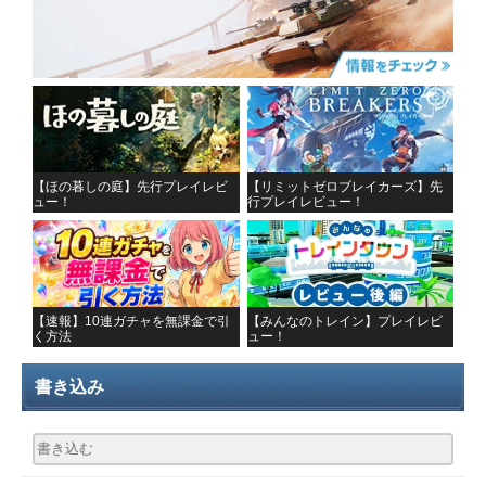
【ほの暮しの庭】先行プレイレビ
【リミットゼロブレイカーズ】先
ュー！
行プレイレビュー！
【速報】10連ガチャを無課金で引
【みんなのトレイン】プレイレビ
く方法
ュー！
書き込み