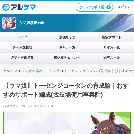
ログイン
ゲームでポイ活
ウマ娘攻略wiki
トップ
最強キャラ
最強サポート
チーム競技場
キャラ一覧
サポカ一覧
ガチャ更新情報
選択肢チェッカー
固有スキル
アルテマ
ウマ娘攻略wiki
キャラ
トーセンジョーダンの育成論｜おすすめサポ
【ウマ娘】トーセンジョーダンの育成論｜おす
すめサポート編成(競技場使用率集計)
最終更新：2026年8月1日(土) 08:01