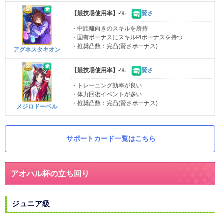
【競技場使用率】-%
賢さ
・中距離向きのスキルを所持
・固有ボーナスにスキルPtボーナスを持つ
・推奨凸数：完凸(賢さボーナス)
アグネスタキオン
【競技場使用率】-%
賢さ
・トレーニング効率が良い
・体力回復イベントが多い
・推奨凸数：完凸(賢さボーナス)
メジロドーベル
サポートカード一覧はこちら
アオハル杯の立ち回り
ジュニア級