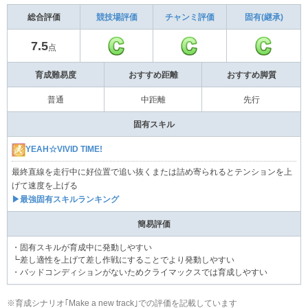
総合評価
競技場評価
チャンミ評価
固有(継承)
7.5
点
育成難易度
おすすめ距離
おすすめ脚質
普通
中距離
先行
固有スキル
YEAH☆VIVID TIME!
最終直線を走行中に好位置で追い抜くまたは詰め寄られるとテンションを上
げて速度を上げる
▶最強固有スキルランキング
簡易評価
・固有スキルが育成中に発動しやすい
┗差し適性を上げて差し作戦にすることでより発動しやすい
・バッドコンディションがないためクライマックスでは育成しやすい
※育成シナリオ｢Make a new track｣での評価を記載しています