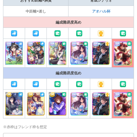
おすすめ距離×脚質
育成シナリオ
中距離×差し
アオハル杯
編成難易度高め
編成難易度低め
※赤枠はフレンド枠を想定