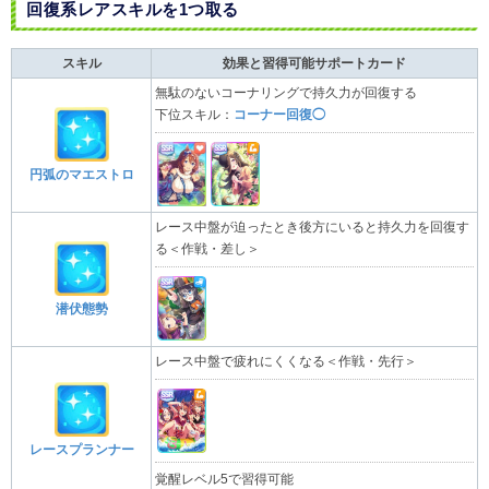
回復系レアスキルを1つ取る
スキル
効果と習得可能サポートカード
無駄のないコーナリングで持久力が回復する
下位スキル：
コーナー回復◯
円弧のマエストロ
レース中盤が迫ったとき後方にいると持久力を回復す
る＜作戦・差し＞
潜伏態勢
レース中盤で疲れにくくなる＜作戦・先行＞
レースプランナー
覚醒レベル5で習得可能