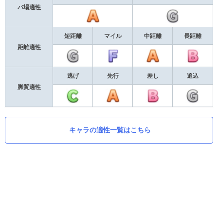
バ場適性
短距離
マイル
中距離
長距離
距離適性
逃げ
先行
差し
追込
脚質適性
キャラの適性一覧はこちら