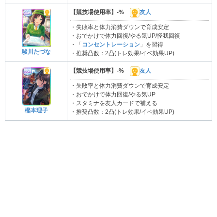
【競技場使用率】-%
友人
・失敗率と体力消費ダウンで育成安定
・おでかけで体力回復/やる気UP/怪我回復
・「
コンセントレーション
」を習得
駿川たづな
・推奨凸数：2凸(トレ効果/イベ効果UP)
【競技場使用率】-%
友人
・失敗率と体力消費ダウンで育成安定
・おでかけで体力回復/やる気UP
・スタミナを友人カードで補える
樫本理子
・推奨凸数：2凸(トレ効果/イベ効果UP)