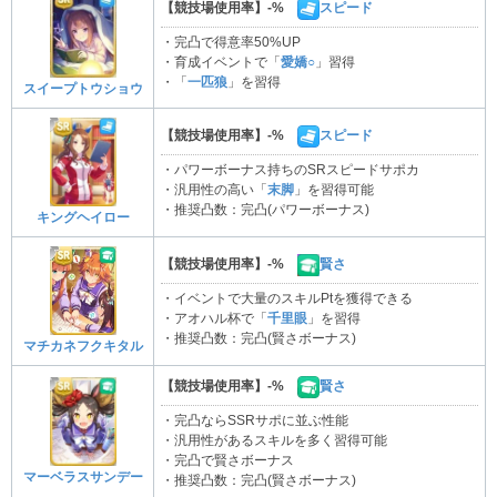
【競技場使用率】-%
スピード
・完凸で得意率50%UP
・育成イベントで「
愛嬌○
」習得
・「
一匹狼
」を習得
スイープトウショウ
【競技場使用率】-%
スピード
・パワーボーナス持ちのSRスピードサポカ
・汎用性の高い「
末脚
」を習得可能
・推奨凸数：完凸(パワーボーナス)
キングヘイロー
【競技場使用率】-%
賢さ
・イベントで大量のスキルPtを獲得できる
・アオハル杯で「
千里眼
」を習得
・推奨凸数：完凸(賢さボーナス)
マチカネフクキタル
【競技場使用率】-%
賢さ
・完凸ならSSRサポに並ぶ性能
・汎用性があるスキルを多く習得可能
・完凸で賢さボーナス
マーベラスサンデー
・推奨凸数：完凸(賢さボーナス)