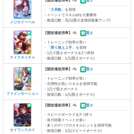
【競技場使用率】-%
賢さ
・「
大局観
」を習得
・イベントでスキルptを大量獲得
・推奨凸数：完凸(賢さ友情回復量アップ)
メジロドーベル
【競技場使用率】-%
賢さ
・トレーニング効率が良い
・「
乗り換え上手
」を習得
・1凸で賢さボーナスを2つ所持
ナイスネイチャ
・推奨凸数：1凸(賢さボーナス)
【競技場使用率】-%
賢さ
・トレーニング効率が良い
・汎用性が高いスキルを習得可能
・1凸で賢さボーナス
ファインモーション
・推奨凸数：1凸(賢さボーナス)
【競技場使用率】-%
賢さ
・スピードボーナスを2つ持つ
・体力回復イベントが多い
・多くのデバフのスキルヒントを習得可能
セイウンスカイ
・推奨凸数：1凸(スピードボーナス)