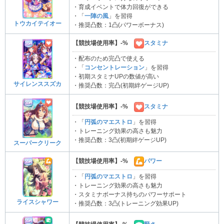
・育成イベントで体力回復ができる
・「
一陣の風
」を習得
トウカイテイオー
・推奨凸数：1凸(パワーボーナス)
【競技場使用率】-%
スタミナ
・配布のため完凸で使える
・「
コンセントレーション
」を習得
・初期スタミナUPの数値が高い
サイレンススズカ
・推奨凸数：完凸(初期絆ゲージUP)
【競技場使用率】-%
スタミナ
・「
円弧のマエストロ
」を習得
・トレーニング効果の高さも魅力
・推奨凸数：3凸(初期絆ゲージUP)
スーパークリーク
【競技場使用率】-%
パワー
・「
円弧のマエストロ
」を習得
・トレーニング効果の高さも魅力
・スタミナボーナス持ちのパワーサポート
ライスシャワー
・推奨凸数：3凸(トレーニング効果UP)