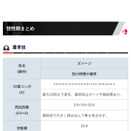
技性能まとめ
通常技
ダメージ
技名
(操作)
技の特徴や備考
3.6+3.6+2.4+3.6+3.6+4.8+1.8+1.8+6.0+14.4
10連コンボ
(A)
最大10回まで派生。最終段はガード不能効果あり。
3.6+3.6+10.8
閃光烈拳
(AA+A)
最終段で大きく踏み込んで拳を突き出す。
16.8
空斬脚