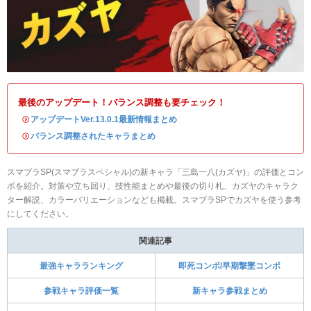
最後のアップデート！バランス調整も要チェック！
・
アップデートVer.13.0.1最新情報まとめ
・
バランス調整されたキャラまとめ
スマブラSP(スマブラスペシャル)の新キャラ「三島一八(カズヤ)」の評価とコン
ボを紹介。対策や立ち回り、技性能まとめや最後の切り札、カズヤのキャラク
ター解説、カラーバリエーションなども掲載。スマブラSPでカズヤを使う参考
にしてください。
関連記事
最強キャラランキング
即死コンボ/早期撃墜コンボ
参戦キャラ評価一覧
新キャラ参戦まとめ