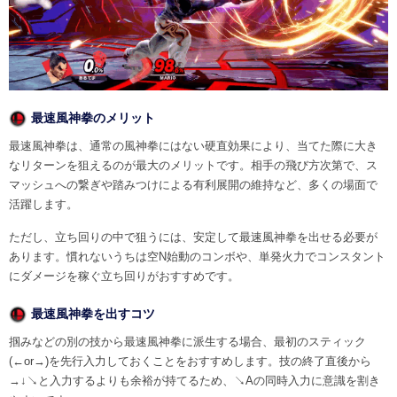
最速風神拳のメリット
最速風神拳は、通常の風神拳にはない硬直効果により、当てた際に大き
なリターンを狙えるのが最大のメリットです。相手の飛び方次第で、ス
マッシュへの繋ぎや踏みつけによる有利展開の維持など、多くの場面で
活躍します。
ただし、立ち回りの中で狙うには、安定して最速風神拳を出せる必要が
あります。慣れないうちは空N始動のコンボや、単発火力でコンスタント
にダメージを稼ぐ立ち回りがおすすめです。
最速風神拳を出すコツ
掴みなどの別の技から最速風神拳に派生する場合、最初のスティック
(←or→)を先行入力しておくことをおすすめします。技の終了直後から
→↓↘と入力するよりも余裕が持てるため、↘Aの同時入力に意識を割き