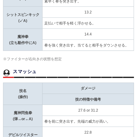
素早く拳を突き出す。
13.2
シットスピンキック
(↙A)
足払いで相手を軽く浮かせる。
14.4
魔神拳
(立ち動作中にA)
拳を強く突き出す。当てると相手をダウンさせる。
※ファイターが右向きの状態を想定
スマッシュ
ダメージ
技名
(操作)
技の特徴や備考
27.6 or 31.2
魔神閃焦拳
(弾→or←A)
拳を前に突き出す。先端の威力が高い。
22.8
デビルツイスター