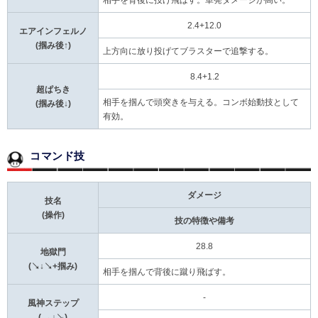
2.4+12.0
エアインフェルノ
(掴み後↑)
上方向に放り投げてブラスターで追撃する。
8.4+1.2
超ぱちき
相手を掴んで頭突きを与える。コンボ始動技として
(掴み後↓)
有効。
コマンド技
ダメージ
技名
(操作)
技の特徴や備考
28.8
地獄門
(↘↓↘+掴み)
相手を掴んで背後に蹴り飛ばす。
-
風神ステップ
( →↓↘)