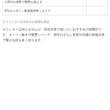
※高%の崖際で撃墜を狙える
空Nカス当て→最速風神拳→上スマ
※ファイターが右向きの状態を想定
カウンターは回りませんが、状況次第で狙いたいおすすめの追撃択で
す。ダメージ稼ぎや撃墜シーンで、相手のずらし変更や回避の有無次第
で繋がる技を多く持ちます。