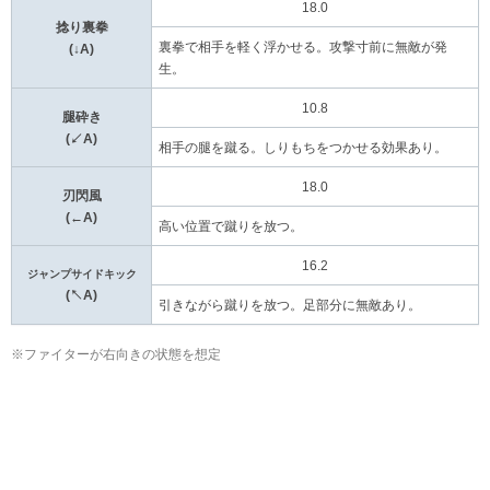
18.0
捻り裏拳
裏拳で相手を軽く浮かせる。攻撃寸前に無敵が発
(↓A)
生。
10.8
腿砕き
(↙A)
相手の腿を蹴る。しりもちをつかせる効果あり。
18.0
刃閃風
(←A)
高い位置で蹴りを放つ。
16.2
ジャンプサイドキック
(↖A)
引きながら蹴りを放つ。足部分に無敵あり。
※ファイターが右向きの状態を想定