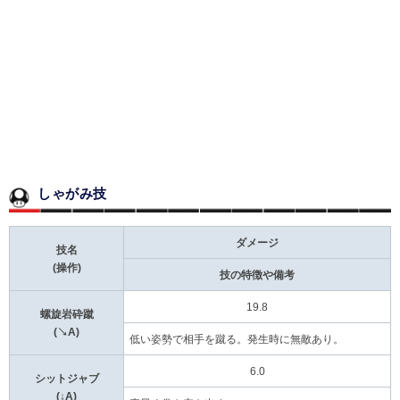
しゃがみ技
ダメージ
技名
(操作)
技の特徴や備考
19.8
螺旋岩砕蹴
(↘A)
低い姿勢で相手を蹴る。発生時に無敵あり。
6.0
シットジャブ
(↓A)