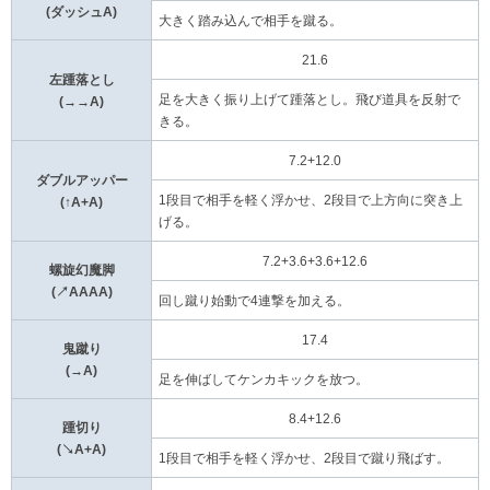
(ダッシュA)
大きく踏み込んで相手を蹴る。
21.6
左踵落とし
足を大きく振り上げて踵落とし。飛び道具を反射で
(→→A)
きる。
7.2+12.0
ダブルアッパー
1段目で相手を軽く浮かせ、2段目で上方向に突き上
(↑A+A)
げる。
7.2+3.6+3.6+12.6
螺旋幻魔脚
(↗AAAA)
回し蹴り始動で4連撃を加える。
17.4
鬼蹴り
(→A)
足を伸ばしてケンカキックを放つ。
8.4+12.6
踵切り
(↘A+A)
1段目で相手を軽く浮かせ、2段目で蹴り飛ばす。