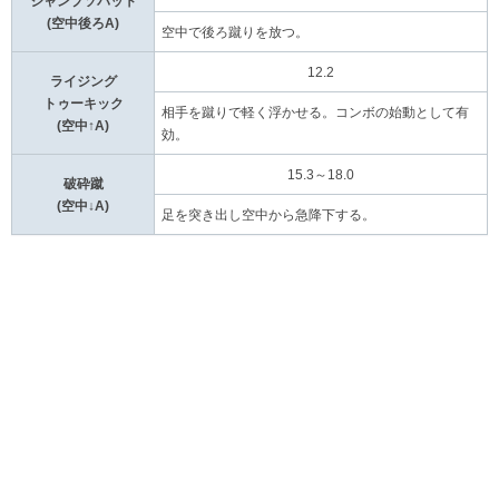
ジャンプソバット
(空中後ろA)
空中で後ろ蹴りを放つ。
12.2
ライジング
トゥーキック
相手を蹴りで軽く浮かせる。コンボの始動として有
(空中↑A)
効。
15.3～18.0
破砕蹴
(空中↓A)
足を突き出し空中から急降下する。