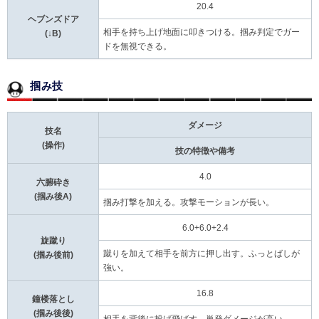
20.4
ヘブンズドア
相手を持ち上げ地面に叩きつける。掴み判定でガー
(↓B)
ドを無視できる。
掴み技
ダメージ
技名
(操作)
技の特徴や備考
4.0
六腑砕き
(掴み後A)
掴み打撃を加える。攻撃モーションが長い。
6.0+6.0+2.4
旋蹴り
蹴りを加えて相手を前方に押し出す。ふっとばしが
(掴み後前)
強い。
16.8
鐘楼落とし
(掴み後後)
相手を背後に投げ飛ばす。単発ダメージが高い。