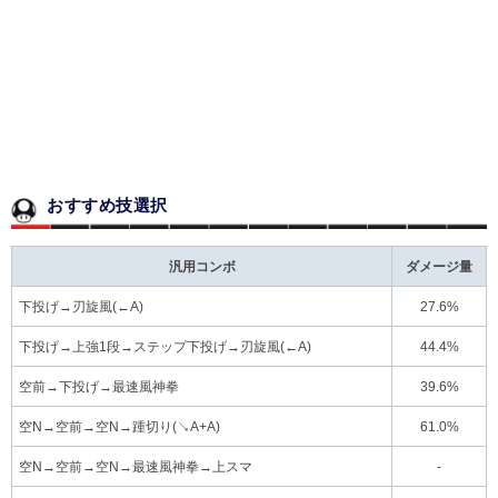
おすすめ技選択
汎用コンボ
ダメージ量
下投げ→刃旋風(←A)
27.6%
下投げ→上強1段→ステップ下投げ→刃旋風(←A)
44.4%
空前→下投げ→最速風神拳
39.6%
空N→空前→空N→踵切り(↘A+A)
61.0%
空N→空前→空N→最速風神拳→上スマ
-