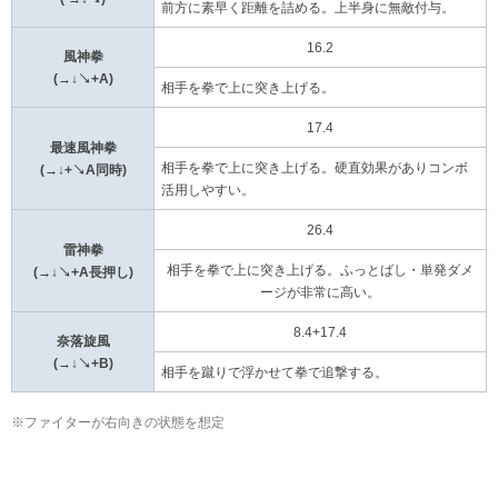
前方に素早く距離を詰める。上半身に無敵付与。
16.2
風神拳
(→↓↘+A)
相手を拳で上に突き上げる。
17.4
最速風神拳
相手を拳で上に突き上げる。硬直効果がありコンボ
(→↓+↘A同時)
活用しやすい。
26.4
雷神拳
相手を拳で上に突き上げる。ふっとばし・単発ダメ
(→↓↘+A長押し)
ージが非常に高い。
8.4+17.4
奈落旋風
(→↓↘+B)
相手を蹴りで浮かせて拳で追撃する。
※ファイターが右向きの状態を想定