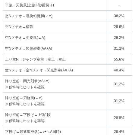
下強→刃旋風(上強2段/踵切り)
-
空Nメテオ→螺旋幻魔脚(↗A)
38.2%
空Nメテオ→横強
28.6%
空Nメテオ→刃旋風(←A)
29.2%
空Nメテオ→閃光烈拳(AA+A)
31.2%
上り空N→ジャンプ空前→空上→空上
55.6%
空Nメテオ→空Nメテオ→閃光烈拳(AA+A)
40.4%
降り空前→閃光烈拳(AA+A)
31.2%
※低%時にヒットを確認
降り空前→刃旋風(←A)
31.2%
※低%時にヒットを確認
降り空前→下投げ→上強1段
28.8%
※低%時にヒットを確認
下投げ→最速風神拳(→↓+↘A同時)
26.4%