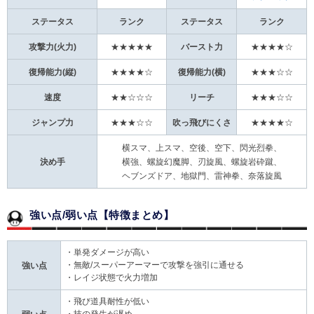
ステータス
ランク
ステータス
ランク
攻撃力(火力)
★★★★★
バースト力
★★★★☆
復帰能力(縦)
★★★★☆
復帰能力(横)
★★★☆☆
速度
★★☆☆☆
リーチ
★★★☆☆
ジャンプ力
★★★☆☆
吹っ飛びにくさ
★★★★☆
横スマ、上スマ、空後、空下、閃光烈拳、
決め手
横強、螺旋幻魔脚、刃旋風、螺旋岩砕蹴、
ヘブンズドア、地獄門、雷神拳、奈落旋風
強い点/弱い点【特徴まとめ】
・単発ダメージが高い
・無敵/スーパーアーマーで攻撃を強引に通せる
強い点
・レイジ状態で火力増加
・飛び道具耐性が低い
・技の発生が遅め