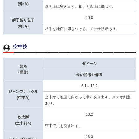
(弾↑A)
拳を上に突き出す。相手を真上に飛ばす。
20.8
獅子斬り包丁
(弾↓A)
相手を地面に叩きつける。メテオ効果あり。
空中技
ダメージ
技名
(操作)
技の特徴や備考
6.1～13.2
ジャンプナックル
空中から地面に向かって拳を突き出す。メテオ判定
(空中A)
あり。
13.2
烈火脚
(空中前A)
空中で足を突き出す。
16.3