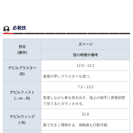
必殺技
ダメージ
技名
(操作)
技の特徴や備考
12.0～13.2
デビルブラスター
(B)
速度の早いブラスターを放つ。
7.2～13.2
デビルフィスト
前進しながら拳を突き出す。地上の相手に密着状態
(→or←B)
で当てるとダウンさせる。
21.6
デビルウィング
(↑B)
翼で大きく飛翔する。発動後も行動可能。