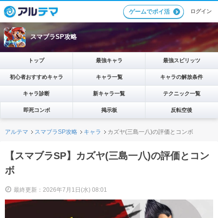
ログイン
ゲームでポイ活
スマブラSP攻略
トップ
最強キャラ
最強スピリッツ
初心者おすすめキャラ
キャラ一覧
キャラの解放条件
キャラ診断
新キャラ一覧
テクニック一覧
即死コンボ
掲示板
反転空後
アルテマ
スマブラSP攻略
キャラ
カズヤ(三島一八)の評価とコンボ
【スマブラSP】カズヤ(三島一八)の評価とコン
ボ
最終更新：2026年7月1日(水) 08:01