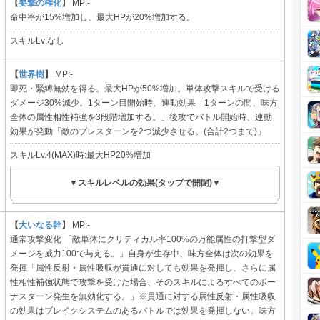
【
要撃の権化
】
MP:-
命中率が15%増加し、最大HPが20%増加する。
スキルLv:なし
【
世界樹
】
MP:-
即死・緊縛無効を得る。最大HPが50%増加。単体攻撃スキルで受ける
ダメージ30%減少。1ターン目開始時、連動効果「1ターンの間、味方
全体の属性相性補強を3段階増加する。」後攻でバトル開始時、連動
効果が発動「敵のプレスターンを2つ減少させる。(合計2つまで)」
スキルLv.4(MAX)時:最大HP20%増加
▼スキルレベルの効果(タップで開閉)▼
【
大いなる幹
】
MP:-
通常攻撃変化 「敵単体にクリティカル率100%の万能属性の打撃型ダ
メージを威力100で与える。」自身が生存中、味方全体は次の効果を
発揮「属性反射・属性吸収が貫通に対しても効果を発揮し、さらに属
性相性補強状態で攻撃を受けた場合、そのスキルによるすべてのボー
ナスターン発生を無効化する。」※貫通に対する属性反射・属性吸収
の効果はブレイクシステムのあるバトルでは効果を発揮しない。味方