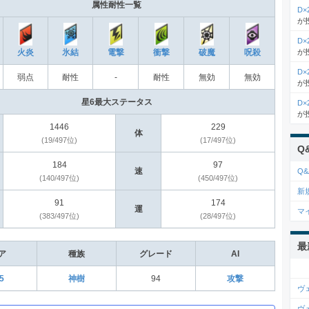
属性耐性一覧
D
が
D
が
火炎
氷結
電撃
衝撃
破魔
呪殺
D
弱点
耐性
‐
耐性
無効
無効
が
星6最大ステータス
D
が
1446
229
体
(19/497位)
(17/497位)
Q
184
97
速
Q&
(140/497位)
(450/497位)
新
91
174
運
マ
(383/497位)
(28/497位)
最
ア
種族
グレード
AI
5
神樹
94
攻撃
ヴ
ヴ