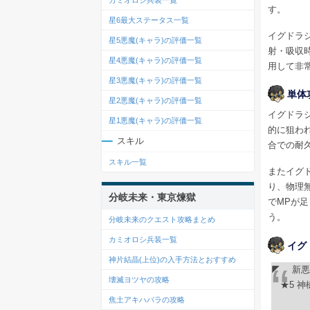
す。
星6最大ステータス一覧
イグドラ
星5悪魔(キャラ)の評価一覧
射・吸収
星4悪魔(キャラ)の評価一覧
用して非
星3悪魔(キャラ)の評価一覧
単体
星2悪魔(キャラ)の評価一覧
イグドラ
星1悪魔(キャラ)の評価一覧
的に狙わ
スキル
合での耐
スキル一覧
またイグ
り、物理
分岐未来・東京煉獄
でMPが
う。
分岐未来のクエスト攻略まとめ
カミオロシ兵装一覧
イグ
神片結晶(上位)の入手方法とおすすめ
◤ 新悪
壊滅ヨツヤの攻略
★5 神
焦土アキハバラの攻略