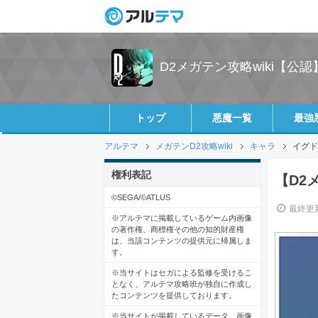
D2メガテン攻略wiki【公認
トップ
悪魔一覧
最強
アルテマ
メガテンD2攻略wiki
キャラ
イグド
権利表記
【D2
©SEGA/©ATLUS
最終更新
※アルテマに掲載しているゲーム内画像
の著作権、商標権その他の知的財産権
は、当該コンテンツの提供元に帰属しま
す。
※当サイトはセガによる監修を受けるこ
となく、アルテマ攻略班が独自に作成し
たコンテンツを提供しております。
※当サイトが掲載しているデータ、画像