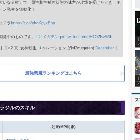
大いなる幹」で、属性相性補強状態の味方が攻撃を受けたとき、ボ
ーン発生を無効化！
コチラ
https://t.co/ekoKpyxBop
開発中のものです。
#D2メガテン
pic.twitter.com/0H1O2BvWIh
【
レ
】Ｄ×2 真･女神転生 リベレーション (@d2megaten)
December 1,
最強悪魔ランキングはこちら
【
プ
ス
ラジルのスキル
効果(MP/対象)