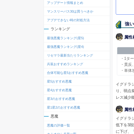
アップデート情報まとめ
マンスリーパス30は買うべきか
アプデできない時の対処方法
強い
ランキング
属性
最強悪魔ランキング(星5)
最強悪魔ランキング(星4)
リセマラ最新当たりランキング
・1タ
・貫反
兵装おすすめランキング
・単体
合体可能な星5おすすめ悪魔
星5おすすめ悪魔
イグドラ
星4おすすめ悪魔
り、弱点
レス減少
星3のおすすめ悪魔
星1星2のおすすめ悪魔
属性
悪魔
イグドラ
低下を3
悪魔の評価一覧
に下げ、
カミオロシ兵装一覧