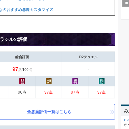
なのおすすめ悪魔カスタマイズ
ラジルの評価
総合評価
D2デュエル
97
-
点/100点
96点
97点
97点
97点
み
全悪魔評価一覧はこちら
D
が