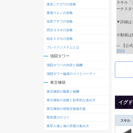
スキル「
激流シナガワの攻略
ーナスタ
暴風ウエノの攻略
▼詳細は
迅雷アザブの攻略
閃光ヨヨギの攻略
※動画は
怨念スガモの攻略
— 【公式
ブレイクシステムとは
2023
強闘タワー
強闘タワーの内容と報酬
強闘タワー編成のコツとパーティ
東京煉獄
東京煉獄の概要と報酬
東京煉獄の攻略と効率的な進め方
イグド
東京煉獄の情報交換掲示板
聖痕選びのコツ
スキル
業罪入魂と魂の罪蜜の集め方