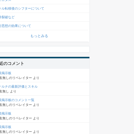
キル転移後のシフターについて
砕裂破など
行思想の効果について
もっとみる
近のコメント
談掲示板
名無しのリベレイター
より
ナルナの最新評価とスキル
名無し
より
談掲示板のコメント一覧
名無しのリベレイター
より
談掲示板
名無しのリベレイター
より
談掲示板
名無しのリベレイター
より