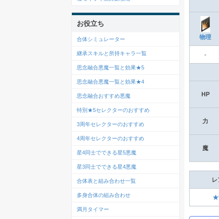
お役立ち
物理
合体シミュレーター
継承スキルと所持キャラ一覧
‐
思念融合悪魔一覧と効果★5
思念融合悪魔一覧と効果★4
HP
思念融合おすすめ悪魔
特別★5セレクターのおすすめ
力
3周年セレクターのおすすめ
4周年セレクターのおすすめ
魔
星4同士でできる星5悪魔
星3同士でできる星4悪魔
レ
合体表と組み合わせ一覧
多身合体の組み合わせ
★
満月タイマー