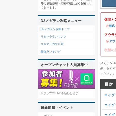
等の無断使用・無断転載は固くお断りし
ております。
烙印と
D2メガテン攻略メニュー
・
烙印
D2メガテン攻略トップ
アウラ
リセマラランキング
・
アウ
リセマラのやり方
復讐の
最強ランキング
メガテンD
オープンチャット人員募集中
果、おすす
ください。
目次
※タップでLINEを起動します
▼イグ
▼イグ
最新情報・イベント
▼イグ