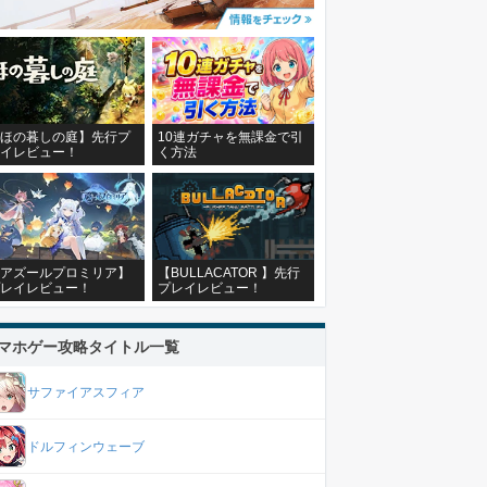
ほの暮しの庭】先行プ
10連ガチャを無課金で引
イレビュー！
く方法
アズールプロミリア】
【BULLACATOR 】先行
レイレビュー！
プレイレビュー！
マホゲー攻略タイトル一覧
サファイアスフィア
ドルフィンウェーブ