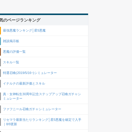
気のページランキング
最強悪魔ランキング│星5悪魔
雑談掲示板
悪魔の評価一覧
スキル一覧
特選召喚(2019/5/16~)シミュレーター
イナルナの最新評価とスキル
真・女神転生30周年記念ステップアップ召喚ガチャシ
ミュレーター
ファフニール召喚ガチャシミュレーター
リセマラ最新当たりランキング│星5悪魔を確定で入手
｜8/9更新