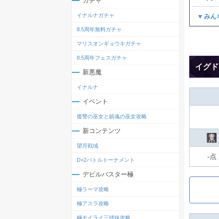
ガチャ
イナルナガチャ
▼みん
8.5周年無料ガチャ
マリスオンギョウキガチャ
8.5周年フェスガチャ
イグド
新悪魔
イナルナ
イベント
復讐の巫女と鎮魂の巫女攻略
新コンテンツ
望月戦域
-点
D×2バトルトーナメント
デビルバスター極
極ラーマ攻略
極アスラ攻略
極モイライ三姉妹攻略