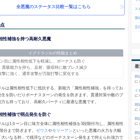
全悪魔のステータス比較一覧はこちら
ス
雷
点
五
相性補強を持つ高耐久悪魔
イグドラジルの性能まとめ
ーン目に属性相性低下を軽減し、ボーナスも防ぐ
最
、貫吸能力を持ち、反射、吸収時に敵プレス減少
攻撃に強く、通常攻撃が万能打撃に変化する
雑
に
ジルは属性相性低下に抵抗する、新能力「属性相性補強」を持ってお
イ
発生を防いだりボーナスターンの発生を防ぎます。貫通対策や敵のプ
に
能力も持っており、高耐久パーティに最適な悪魔です。
雑
に
相性補強で弱点発生を防ぐ
雑
ジルは1ターン目に味方全体に属性相性補強を3段階付与し、属性相性
に
段階分まで防ぎます。
ゼウス
や
モリーアン
といった悪魔の火力を大幅
雑
「大いなる幹」で残滓などのボーナスターン発生まで抑えられ強力で
に