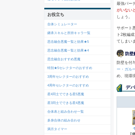
最強パー
がいない
お役立ち
しょう。
合体シミュレーター
サポート
継承スキルと所持キャラ一覧
ト2枚編
てしまい
思念融合悪魔一覧と効果★5
思念融合悪魔一覧と効果★4
防壁
思念融合おすすめ悪魔
防壁を付
特別★5セレクターのおすすめ
ー・ガル
め、現環
3周年セレクターのおすすめ
4周年セレクターのおすすめ
デバ
星4同士でできる星5悪魔
星3同士でできる星4悪魔
合体表と組み合わせ一覧
多身合体の組み合わせ
満月タイマー
【