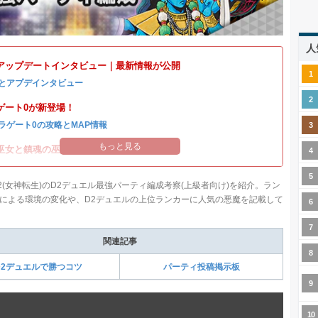
人
アップデートインタビュー｜最新情報が公開
とアプデインタビュー
ゲート0が新登場！
ラゲート0の攻略とMAP情報
もっと見る
巫女と鎮魂の巫女イベント開催！
2(女神転生)のD2デュエル最強パーティ編成考察(上級者向け)を紹介。ラン
による環境の変化や、D2デュエルの上位ランカーに人気の悪魔を記載して
関連記事
D2デュエルで勝つコツ
パーティ投稿掲示板