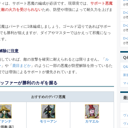
ティは、サポート悪魔の編成が必須です。現環境では、
サポート悪魔
が
と敵の火力を受けられない
ため、防壁や増強によって耐久力を上げま
D
が
D
悪魔はパーティに1体編成しましょう。ゴールド辺りであればサポー
が
成でも勝利が狙えますが、ダイアやマスターではかえって邪魔になっ
D
ます。
が
解除に注意
Q
与していれば、敵の攻撃を確実に耐えられるとは限りません。「
ル
ー
」や「
鹿目まどか
」のように一部の悪魔が防壁解除を持っているた
Q&
境では増強によるサポートが優先されています。
新
ッファーが勝利のカギを握る
マ
おすすめのデバフ悪魔
最
ヴ
イナンナ
モリーアン
カマエル
ヴ
使用率:高
】