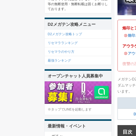
等の無断使用・無断転載は固くお断りし
ております。
D2メガテン攻略メニュー
烙印と
D2メガテン攻略トップ
・
烙印
リセマラランキング
アウラ
リセマラのやり方
・
アウ
最強ランキング
復讐の
オープンチャット人員募集中
メガテンD
ダムマッチ
います。
※タップでLINEを起動します
最新情報・イベント
目次