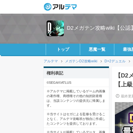
D2メガテン攻略wiki【公認
トップ
悪魔一覧
最強
アルテマ
メガテンD2攻略wiki
D×2デュエル
権利表記
【D2
©SEGA/©ATLUS
【上級
※アルテマに掲載しているゲーム内画像
の著作権、商標権その他の知的財産権
最終更新
は、当該コンテンツの提供元に帰属しま
す。
※当サイトはセガによる監修を受けるこ
となく、アルテマ攻略班が独自に作成し
たコンテンツを提供しております。
※当サイトが掲載しているデータ、画像