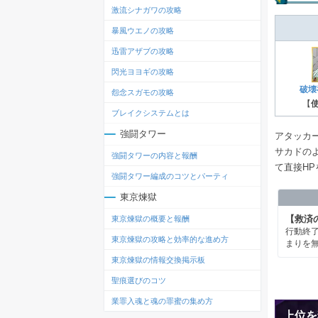
激流シナガワの攻略
暴風ウエノの攻略
迅雷アザブの攻略
閃光ヨヨギの攻略
破壊
怨念スガモの攻略
【
ブレイクシステムとは
強闘タワー
アタッカ
サカドの
強闘タワーの内容と報酬
て直接H
強闘タワー編成のコツとパーティ
東京煉獄
【救済
東京煉獄の概要と報酬
行動終了
東京煉獄の攻略と効率的な進め方
まりを無
東京煉獄の情報交換掲示板
聖痕選びのコツ
業罪入魂と魂の罪蜜の集め方
上位を