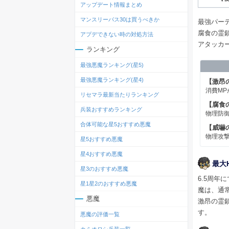
アップデート情報まとめ
マンスリーパス30は買うべきか
最強パー
腐食の霊
アプデできない時の対処方法
アタッカ
ランキング
最強悪魔ランキング(星5)
最強悪魔ランキング(星4)
【激昂
消費MP
リセマラ最新当たりランキング
【腐食
兵装おすすめランキング
物理防御
合体可能な星5おすすめ悪魔
【威嚇
物理攻撃
星5おすすめ悪魔
星4おすすめ悪魔
最大
星3のおすすめ悪魔
6.5周
星1星2のおすすめ悪魔
魔は、通
悪魔
激昂の霊
す。
悪魔の評価一覧
カミオロシ兵装一覧