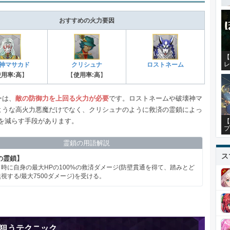
おすすめの火力要因
【
レ
神マサカド
クリシュナ
ロストネーム
使用率:高
】
【
使用率:高
】
ーは、
敵の防御力を上回る火力が必要
です。ロストネームや破壊神マ
ような高火力悪魔だけでなく、クリシュナのように救済の霊鎖によっ
Pを減らす手段があります。
【
プ
霊鎖の用語解説
ス
の霊鎖】
時に自身の最大HPの100%の救済ダメージ(防壁貫通を得て、踏みとど
視する/最大7500ダメージ)を受ける。
狙うテクニック