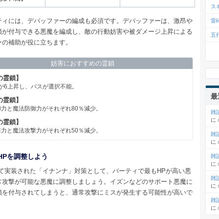
ス
ティには、デバッファーの編成も必須です。デバッファーは、激昂や
雷
鎖が付与できる悪魔を編成し、敵の行動妨害や被ダメージ上昇による
五
ーの補助が役に立ちます。
妨害におすすめの霊鎖
の霊鎖】
が6上昇し、パスが選択不能。
最
の霊鎖】
力と魔法防御力がそれぞれ80％減少。
雑
に
の霊鎖】
力と魔法攻撃力がそれぞれ50％減少。
雑
に
HPを調整しよう
雑
に
年にて実装された「イナンナ」対策として、パーティで最もHPが高い悪
雑
常攻撃が可能な悪魔に調整しましょう。イズンなどのサポート悪魔に
に
鎖を付与されてしまうと、通常攻撃にミスが発生する可能性が高いで
雑
に