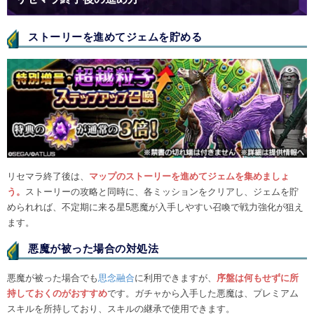
ストーリーを進めてジェムを貯める
リセマラ終了後は、
マップのストーリーを進めてジェムを集めましょ
う。
ストーリーの攻略と同時に、各ミッションをクリアし、ジェムを貯
められれば、不定期に来る星5悪魔が入手しやすい召喚で戦力強化が狙え
ます。
悪魔が被った場合の対処法
悪魔が被った場合でも
思念融合
に利用できますが、
序盤は何もせずに所
持しておくのがおすすめ
です。ガチャから入手した悪魔は、プレミアム
スキルを所持しており、スキルの継承で使用できます。