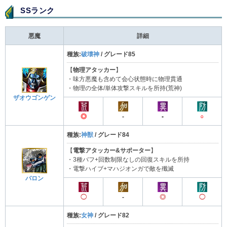
SSランク
悪魔
詳細
種族:
破壊神
/ グレード85
【
物理アタッカー
】
・味方悪魔も含めて会心状態時に物理貫通
・物理の全体/単体攻撃スキルを所持(荒神)
ザオウゴンゲン
◎
-
-
○
種族:
神獣
/ グレード84
【
電撃アタッカー&サポーター
】
・3種バフ+回数制限なしの回復スキルを所持
・電撃ハイブ+マハジオンガで敵を殲滅
バロン
◯
-
◎
◯
種族:
女神
/ グレード82