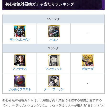
初心者絶対召喚ガチャ当たりランキング
SSランク
-
ザオウゴンゲン
バロン
Sランク
アマテラス
マンセマット
ガルーダ
-
じゃあくフロスト
クー・フーリン
初心者絶対召喚ガチャは、汎用性が高く序盤に活躍する悪魔がおすすめ
です。中でもザオウゴンゲンは、リセマラ後に入手が狙える"ヨシツネ"と