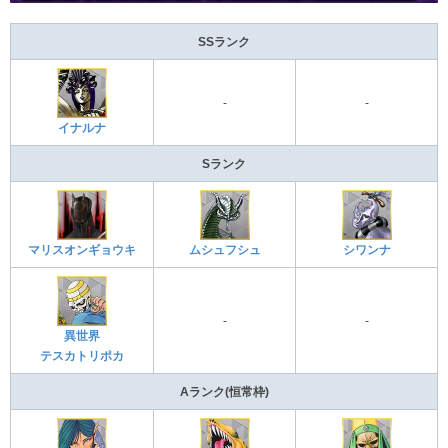
SSランク
-
-
イナルナ
Sランク
マリスオンギョウキ
ムシュフシュ
シワンナ
-
-
異世界
テスカトリポカ
Aランク(恒常枠)