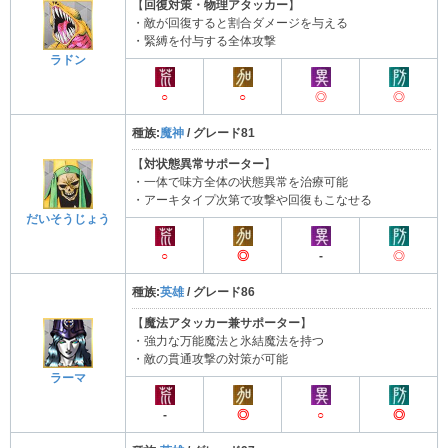
【
回復対策・物理アタッカー
】
・敵が回復すると割合ダメージを与える
・緊縛を付与する全体攻撃
ラドン
○
○
◎
◎
種族:
魔神
/ グレード81
【
対状態異常サポーター
】
・一体で味方全体の状態異常を治療可能
・アーキタイプ次第で攻撃や回復もこなせる
だいそうじょう
○
◎
-
◎
種族:
英雄
/ グレード86
【
魔法アタッカー兼サポーター
】
・強力な万能魔法と氷結魔法を持つ
・敵の貫通攻撃の対策が可能
ラーマ
-
◎
○
◎