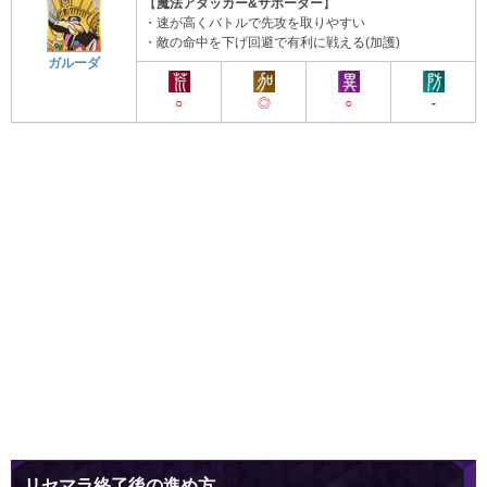
【
魔法アタッカー&サポーター
】
・速が高くバトルで先攻を取りやすい
・敵の命中を下げ回避で有利に戦える(加護)
ガルーダ
○
◎
○
-
リセマラ終了後の進め方