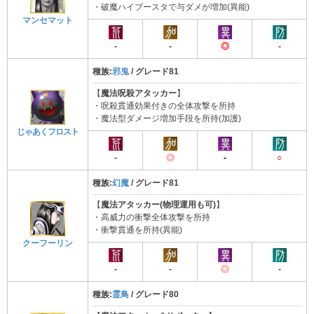
・破魔ハイブースタで与ダメが増加(異能)
マンセマット
-
-
◎
-
種族:
邪鬼
/ グレード81
【
魔法呪殺アタッカー
】
・呪殺貫通効果付きの全体攻撃を所持
・魔法型ダメージ増加手段を所持(加護)
じゃあくフロスト
-
◎
-
○
種族:
幻魔
/ グレード81
【
魔法アタッカー(物理運用も可)
】
・高威力の衝撃全体攻撃を所持
・衝撃貫通を所持(異能)
クーフーリン
-
-
◎
-
種族:
霊鳥
/ グレード80