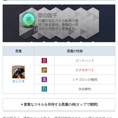
悪魔
悪魔の性能
ゴッドハンド
スクカオート
ミナゴロシの愉悦
ヨシツネ
氷結耐性
▼貴重なスキルを所持する悪魔の例(タップで開閉)