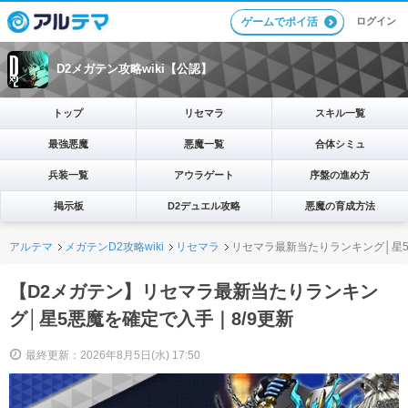
ログイン
ゲームでポイ活
D2メガテン攻略wiki【公認】
トップ
リセマラ
スキル一覧
最強悪魔
悪魔一覧
合体シミュ
兵装一覧
アウラゲート
序盤の進め方
掲示板
D2デュエル攻略
悪魔の育成方法
アルテマ
メガテンD2攻略wiki
リセマラ
リセマラ最新当たりランキング│星
【D2メガテン】リセマラ最新当たりランキン
グ│星5悪魔を確定で入手｜8/9更新
最終更新：2026年8月5日(水) 17:50