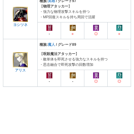
種族:
英雄
/ グレード97
【
物理アタッカー
】
・強力な物理攻撃スキルを持つ
・MP回復スキルを持ち周回で活躍
ヨシツネ
-
○
◎
○
種族:
魔人
/ グレード89
【
呪殺魔法アタッカー
】
・敵単体を即死させる強力なスキルを持つ
・思念融合で即死攻撃の回数増加
アリス
-
-
◎
◎