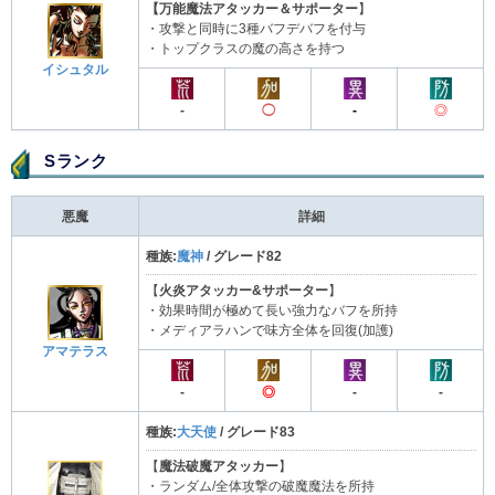
【万能魔法アタッカー＆サポーター
】
・攻撃と同時に3種バフデバフを付与
・トップクラスの魔の高さを持つ
イシュタル
-
◯
-
◎
Sランク
悪魔
詳細
種族:
魔神
/ グレード82
【
火炎アタッカー&サポーター
】
・効果時間が極めて長い強力なバフを所持
・メディアラハンで味方全体を回復(加護)
アマテラス
-
◎
-
-
種族:
大天使
/ グレード83
【
魔法破魔アタッカー
】
・ランダム/全体攻撃の破魔魔法を所持