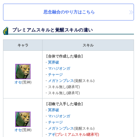
思念融合のやり方はこちら
プレミアムスキルと覚醒スキルの違い
キャラ
スキル
【
合体で作成した場合
】
・
冥界破
・
マハジオンガ
・
チャージ
・
メガトンプレス
(覚醒スキル)
オセ
(荒神)
・スキル無し(継承可)
・スキル無し(継承可)
【
召喚で入手した場合
】
・
冥界破
・
マハジオンガ
・
チャージ
・
メガトンプレス
(覚醒スキル)
オセ
(荒神)
・
アギ
(プレミアムスキル/継承可)