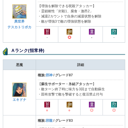
【増強を解除できる呪殺アタッカー】
・霊鎖耐性「封殺1、腐食・激昂2」
・減退2カウントで自身の減退状態を解除
・敵が増強3で敵の増強状態を解除
異世界
テスカトリポカ
-
◎
-
-
Aランク(恒常枠)
悪魔
詳細
種族:
邪神
/ グレード87
【
蘇生サポーター・氷結アタッカー
】
・敵ターン終了時に味方を3回まで自動蘇生
・固有攻撃で敵を撃破すると復活禁止付与
エキドナ
○
○
◎
◎
種族:
邪龍
/ グレード83