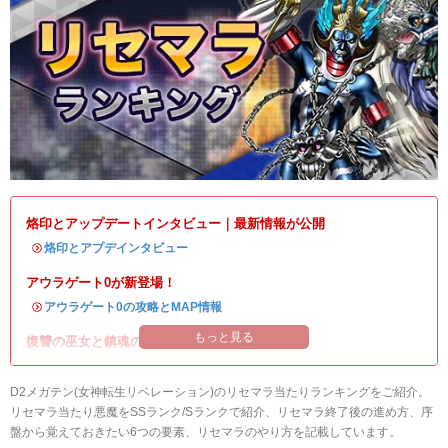
烙印とアップデートインタビュー｜最新情報が公開
・
烙印とアプデインタビュー
アウラゲート0が新登場！
・
アウラゲート0の攻略とMAP情報
もっと見る
復讐の巫女と鎮魂の巫女イベント開催！
D2メガテン(女神転生リベレーション)のリセマラ当たりランキングをご紹介。
リセマラ当たり悪魔をSSランク/Sランクで紹介、リセマラ終了後の進め方、序
盤から覚えておきたい6つの要素、リセマラのやり方を記載しています。