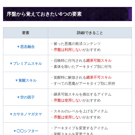
序盤から覚えておきたい6つの要素
要素
詳細/できること
・被った悪魔の救済コンテンツ
▼思念融合
・
序盤は利用しない
がおすすめ
・召喚時に付与される
継承可能スキル
▼プレミアムスキル
・素体を除いたアーキタイプ別に付与
・覚醒時に解放される
継承不可スキル
▼覚醒スキル
・すべての悪魔がアーキタイプ別に所持
・継承可能スキルを摘出するアイテム
▼空の因子
・
序盤は使用しない
がおすすめ
・スキルのレベルを上げるアイテム
▼カサネノマガタマ
・
序盤は使用しない
がおすすめ
・アーキタイプを変更するアイテム
▼◯◯シフター
・覚醒スキルを変更できる