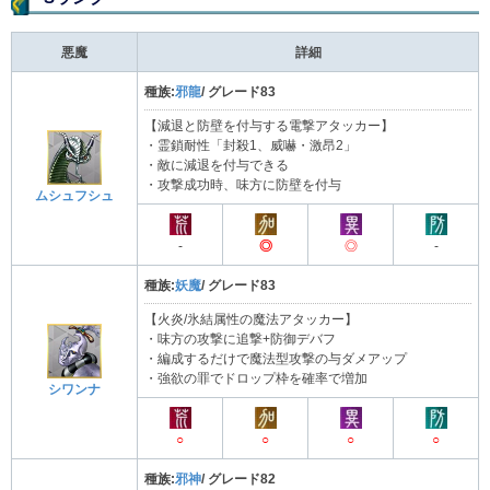
悪魔
詳細
種族:
邪龍
/ グレード83
【減退と防壁を付与する電撃アタッカー】
・霊鎖耐性「封殺1、威嚇・激昂2」
・敵に減退を付与できる
・攻撃成功時、味方に防壁を付与
ムシュフシュ
-
◎
◎
-
種族:
妖魔
/ グレード83
【火炎/氷結属性の魔法アタッカー】
・味方の攻撃に追撃+防御デバフ
・編成するだけで魔法型攻撃の与ダメアップ
・強欲の罪でドロップ枠を確率で増加
シワンナ
○
○
○
○
種族:
邪神
/ グレード82