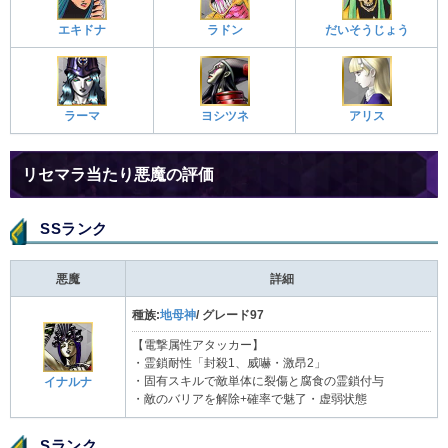
エキドナ
ラドン
だいそうじょう
ラーマ
ヨシツネ
アリス
リセマラ当たり悪魔の評価
SSランク
悪魔
詳細
種族:
地母神
/ グレード97
【電撃属性アタッカー】
・霊鎖耐性「封殺1、威嚇・激昂2」
・固有スキルで敵単体に裂傷と腐食の霊鎖付与
イナルナ
・敵のバリアを解除+確率で魅了・虚弱状態
Sランク