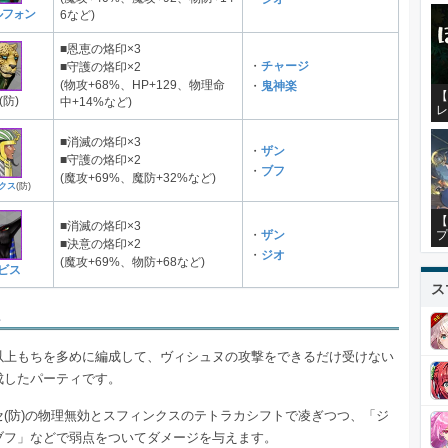
ルフォン
6など)
■恩恵の烙印×3
・
チャージ
■守護の烙印×2
(物攻+68%、HP+129、物理命
・
鬼神楽
【
(防)
中+14%など)
レ
■消滅の烙印×3
・
ザン
■守護の烙印×2
・
ブフ
(魔攻+69%、魔防+32%など)
クス
(防)
【
■消滅の烙印×3
プ
・
ザン
■決意の烙印×2
・
ジオ
(魔攻+69%、物防+68など)
ビス
ス
以上もちを多めに編成して、ヴィシュヌの攻撃をできるだけ受けない
成したパーティです。
セ(防)の物理無効とスフィンクスのテトラカシフトで凌ぎつつ、「ジ
ブフ」などで弱点をついてダメージを与えます。