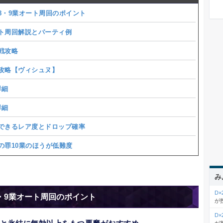
8・9業オート周回のポイント
ト周回解説とパーティ例
戦攻略
攻略【ヴィシュヌ】
詳細
詳細
できるレア度とドロップ確率
の罪10業のほうが低難度
み
D
・9業オート周回のポイント
が
D