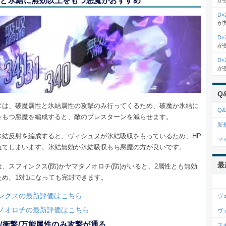
と氷結に無効以上をもつ悪魔がおすすめ
が
D
が
D
が
D
が
Q
ヌは、破魔属性と氷結属性の攻撃のみ行ってくるため、破魔か氷結に
Q&
をもつ悪魔を編成すると、敵のプレスターンを減らせます。
新
氷結反射を編成すると、ヴィシュヌが氷結吸収をもっているため、HP
マ
れてしまいます。氷結無効か氷結吸収もち悪魔の方が良いです。
最
、スフィンクス(防)かヤマタノオロチ(防)がいると、2属性とも無効
ため、1対1になっても完封できます。
ンクスの最新評価はこちら
ヴ
ノオロチの最新評価はこちら
ヴ
/衝撃/万能属性のみ攻撃が通る
ス