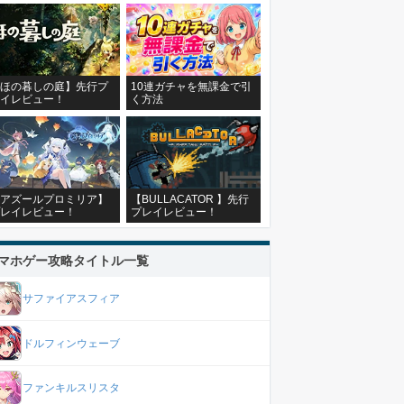
ほの暮しの庭】先行プ
10連ガチャを無課金で引
イレビュー！
く方法
アズールプロミリア】
【BULLACATOR 】先行
レイレビュー！
プレイレビュー！
マホゲー攻略タイトル一覧
サファイアスフィア
ドルフィンウェーブ
ファンキルスリスタ