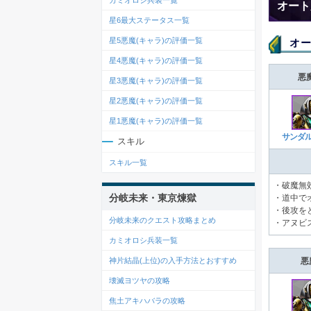
オート
星6最大ステータス一覧
星5悪魔(キャラ)の評価一覧
オー
星4悪魔(キャラ)の評価一覧
悪
星3悪魔(キャラ)の評価一覧
星2悪魔(キャラ)の評価一覧
星1悪魔(キャラ)の評価一覧
サンダ
スキル
スキル一覧
・破魔無
分岐未来・東京煉獄
・道中で
・後攻を
分岐未来のクエスト攻略まとめ
・アヌビ
カミオロシ兵装一覧
神片結晶(上位)の入手方法とおすすめ
悪
壊滅ヨツヤの攻略
焦土アキハバラの攻略