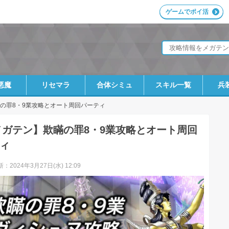
ゲームでポイ活
】
悪魔
リセマラ
合体シミュ
スキル一覧
兵
の罪8・9業攻略とオート周回パーティ
メガテン】欺瞞の罪8・9業攻略とオート周回
ィ
：2024年3月27日(水) 12:09