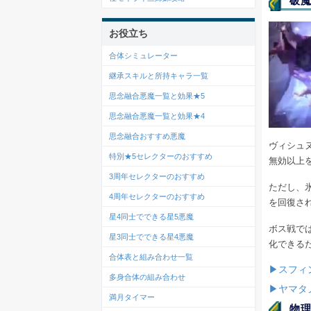
破魔
お役立ち
合体シミュレーター
継承スキルと所持キャラ一覧
思念融合悪魔一覧と効果★5
思念融合悪魔一覧と効果★4
思念融合おすすめ悪魔
ヴィシュ
特別★5セレクターのおすすめ
無効以上
3周年セレクターのおすすめ
ただし、
4周年セレクターのおすすめ
を回復さ
星4同士でできる星5悪魔
ボス戦では
星3同士でできる星4悪魔
化できる
合体表と組み合わせ一覧
▶スフィ
多身合体の組み合わせ
▶ヤマタ
満月タイマー
物理