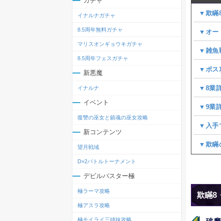
ガチャ
▼欺瞞
イナルナガチャ
8.5周年無料ガチャ
▼オー
マリスオンギョウキガチャ
▼雑魚
8.5周年フェスガチャ
▼ボス
新悪魔
▼8業
イナルナ
イベント
▼9業
復讐の巫女と鎮魂の巫女攻略
▼入手
新コンテンツ
▼欺瞞
望月戦域
D×2バトルトーナメント
デビルバスター極
極ラーマ攻略
欺瞞8
極アスラ攻略
極モイライ三姉妹攻略