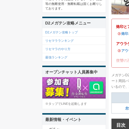
等の無断使用・無断転載は固くお断りし
ております。
D2メガテン攻略メニュー
烙印と
D2メガテン攻略トップ
・
烙印
リセマラランキング
アウラ
リセマラのやり方
・
アウ
最強ランキング
復讐の
オープンチャット人員募集中
メガテンD
ート周回パ
いるので、
※タップでLINEを起動します
怠
最新情報・イベント
目次