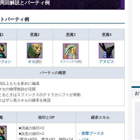
周回解説とパーティ例
トパーティ例
魔1
悪魔2
悪魔3
悪魔4
ルフォン
オセ
(防)
アヌビス
スフィンクス
(防)
パーティの概要
効以上もちを多めに編成
オセの物理無効が活躍
お
とるときはスフィンクスのテトラカシフトが発動
スはザン系スキルの継承を推奨
魔
烙印とOP
継承スキル
■消滅の烙印×3
・
衝撃ブースタ
■決意の烙印×2
(魔攻+40%、魔攻+92、物防+14
・
ジオ