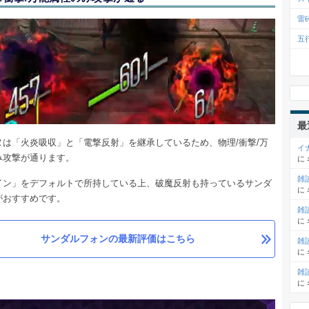
雷
五
最
ヌは「火炎吸収」と「電撃反射」を継承しているため、物理/衝撃/万
イ
み攻撃が通ります。
に
雑
イン」をデフォルトで所持している上、破魔反射も持っているサンダ
に
がおすすめです。
雑
に
サンダルフォンの最新評価はこちら
雑
に
雑
に