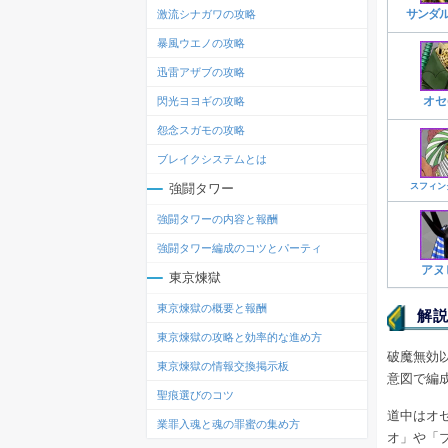
サンダ
激流シナガワの攻略
暴風ウエノの攻略
迅雷アザブの攻略
オセ
閃光ヨヨギの攻略
怨念スガモの攻略
ブレイクシステムとは
スフィン
強闘タワー
強闘タワーの内容と報酬
強闘タワー編成のコツとパーティ
アヌ
東京煉獄
東京煉獄の概要と報酬
解説
東京煉獄の攻略と効率的な進め方
破魔無効
東京煉獄の情報交換掲示板
意図で編
聖痕選びのコツ
道中はオ
業罪入魂と魂の罪蜜の集め方
オ」や「