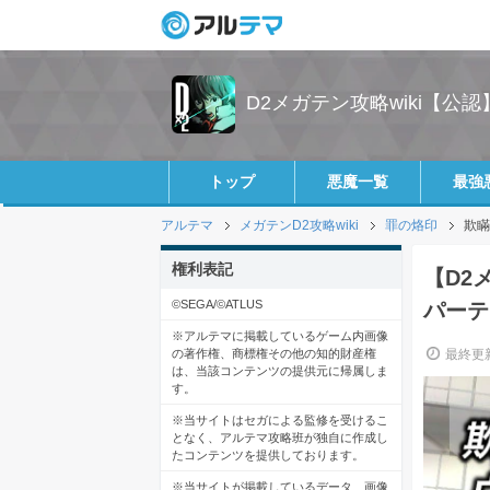
D2メガテン攻略wiki【公認
トップ
悪魔一覧
最強
アルテマ
メガテンD2攻略wiki
罪の烙印
欺瞞
権利表記
【D2
©SEGA/©ATLUS
パーテ
※アルテマに掲載しているゲーム内画像
の著作権、商標権その他の知的財産権
最終更新
は、当該コンテンツの提供元に帰属しま
す。
※当サイトはセガによる監修を受けるこ
となく、アルテマ攻略班が独自に作成し
たコンテンツを提供しております。
※当サイトが掲載しているデータ、画像