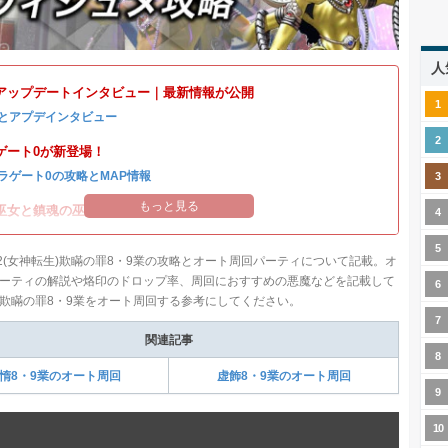
人
アップデートインタビュー｜最新情報が公開
とアプデインタビュー
ゲート0が新登場！
ラゲート0の攻略とMAP情報
もっと見る
巫女と鎮魂の巫女イベント開催！
2(女神転生)欺瞞の罪8・9業の攻略とオート周回パーティについて記載。オ
ーティの解説や烙印のドロップ率、周回におすすめの悪魔などを記載して
欺瞞の罪8・9業をオート周回する参考にしてください。
関連記事
惰8・9業のオート周回
虚飾8・9業のオート周回