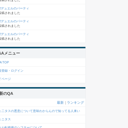
投稿されました
×2デュエルのパーティ
投稿されました
×2デュエルのパーティ
投稿されました
×2デュエルのパーティ
投稿されました
&Aメニュー
A TOP
規登録・ログイン
イページ
新のQA
最新
|
ランキング
ェ二タスの悪意について意味わからんので知ってる人来い
ェニタス
キル転移後のシフターについて