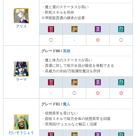
・魔と運のステータスが高い
・即死スキルを所持
※準呪殺貫通の継承が必要
アリス
◯
-
◎
◯
グレード86 /
英雄
・魔と体力のステータスが高い
・貫通に対して味方全員が吸収を発動できる
・高威力の氷結/万能属性魔法を所持
ラーマ
-
◯
◎
◎
グレード81 /
魔人
・状態異常を受けない
・固有スキルで味方全体の状態異常を回復
・罪周回/デュエルなど幅広く活躍
だいそうじょう