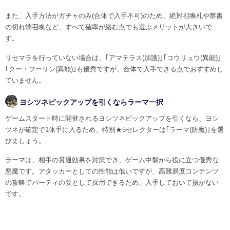
また、入手方法がガチャのみ(合体で入手不可)のため、絶対召喚札や禁書
の切れ端召喚など、すべて確率が絡む点でも選ぶメリットが大きいで
す。
リセマラを行っていない場合は、｢アマテラス(加護)｣｢コウリュウ(異能)｣
｢クー・フーリン(異能)｣も優秀ですが、合体で入手できる点でおすすめし
ていません。
ヨシツネピックアップを引くならラーマ一択
ゲームスタート時に開催されるヨシツネピックアップを引くなら、ヨシ
ツネが確定で1体手に入るため、特別★5セレクターは｢ラーマ(防魔)｣を選
びましょう。
ラーマは、相手の貫通効果を対策でき、ゲーム中盤から役に立つ優秀な
悪魔です。アタッカーとしての性能は低いですが、高難易度コンテンツ
の攻略でパーティの要として採用できるため、入手しておいて損がない
です。