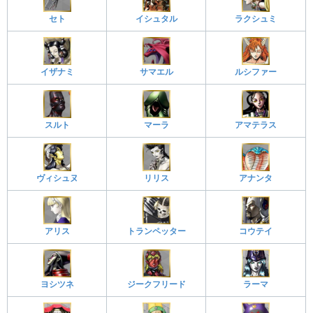
セト
イシュタル
ラクシュミ
イザナミ
サマエル
ルシファー
スルト
マーラ
アマテラス
ヴィシュヌ
リリス
アナンタ
アリス
トランペッター
コウテイ
ヨシツネ
ジークフリード
ラーマ