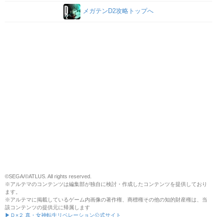
メガテンD2攻略トップへ
©SEGA/©ATLUS. All rights reserved.
※アルテマのコンテンツは編集部が独自に検討・作成したコンテンツを提供しており
ます。
※アルテマに掲載しているゲーム内画像の著作権、商標権その他の知的財産権は、当
該コンテンツの提供元に帰属します
▶Ｄ×２ 真・女神転生リベレーション公式サイト