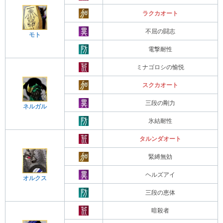
ラクカオート
不屈の闘志
モト
電撃耐性
ミナゴロシの愉悦
スクカオート
三段の剛力
ネルガル
氷結耐性
タルンダオート
緊縛無効
ヘルズアイ
オルクス
三段の恵体
暗殺者