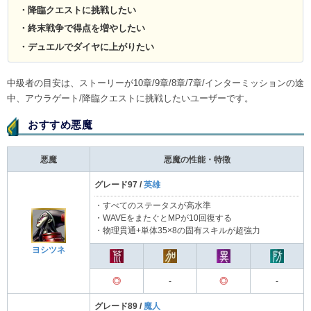
・降臨クエストに挑戦したい
・終末戦争で得点を増やしたい
・デュエルでダイヤに上がりたい
中級者の目安は、ストーリーが10章/9章/8章/7章/インターミッションの途
中、アウラゲート/降臨クエストに挑戦したいユーザーです。
おすすめ悪魔​
悪魔
悪魔の性能・特徴
グレード97 /
英雄
・すべてのステータスが高水準
・WAVEをまたぐとMPが10回復する
・物理貫通+単体35×8の固有スキルが超強力
ヨシツネ
◎
-
◎
-
グレード89 /
魔人