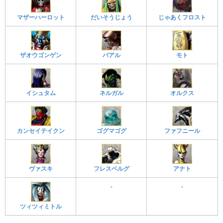
マザーハーロット
だいそうじょう
じゃあくフロスト
ザオウゴンゲン
バアル
モト
イシュタム
ネルガル
オルクス
カンセイテイクン
ゴグマゴグ
ファフニール
ヴァスキ
フレスベルグ
アナト
-
-
ツィツィミトル