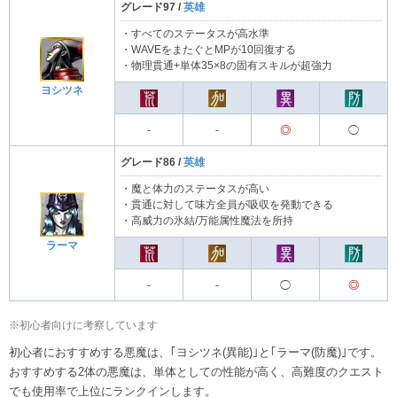
グレード97 /
英雄
・すべてのステータスが高水準
・WAVEをまたぐとMPが10回復する
・物理貫通+単体35×8の固有スキルが超強力
ヨシツネ
-
-
◎
◯
グレード86 /
英雄
・魔と体力のステータスが高い
・貫通に対して味方全員が吸収を発動できる
・高威力の氷結/万能属性魔法を所持
ラーマ
-
-
◯
◎
※初心者向けに考察しています
初心者におすすめする悪魔は、｢ヨシツネ(異能)｣と｢ラーマ(防魔)｣です。
おすすめする2体の悪魔は、単体としての性能が高く、高難度のクエスト
でも使用率で上位にランクインします。