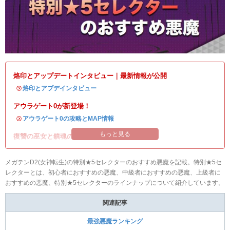
烙印とアップデートインタビュー｜最新情報が公開
・
烙印とアプデインタビュー
アウラゲート0が新登場！
・
アウラゲート0の攻略とMAP情報
もっと見る
復讐の巫女と鎮魂の巫女イベント開催！
メガテンD2(女神転生)の特別★5セレクターのおすすめ悪魔を記載。特別★5セ
レクターとは、初心者におすすめの悪魔、中級者におすすめの悪魔、上級者に
おすすめの悪魔、特別★5セレクターのラインナップについて紹介しています。
関連記事
最強悪魔ランキング