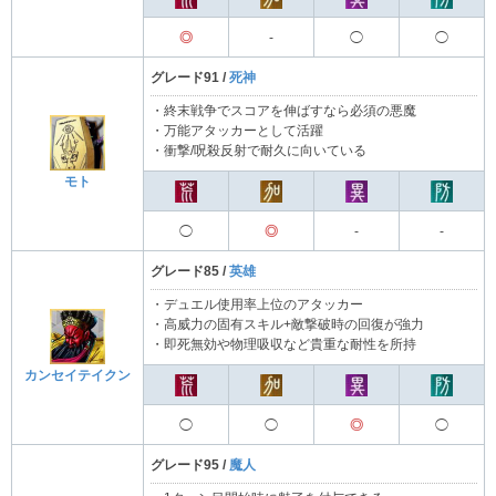
◎
-
◯
◯
グレード91 /
死神
・終末戦争でスコアを伸ばすなら必須の悪魔
・万能アタッカーとして活躍
・衝撃/呪殺反射で耐久に向いている
モト
◯
◎
-
-
グレード85 /
英雄
・デュエル使用率上位のアタッカー
・高威力の固有スキル+敵撃破時の回復が強力
・即死無効や物理吸収など貴重な耐性を所持
カンセイテイクン
◯
◯
◎
◯
グレード95 /
魔人