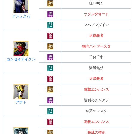
狂い咲き
ラクンダオート
イシュタム
マハブフダイン
大虐殺者
物理ハイブースタ
千発千中
カンセイテイクン
緊縛無効
大暗殺者
電撃エンハンス
勝利のチャクラ
アナト
奈落のマスク
呪殺エンハンス
狂乱の権化