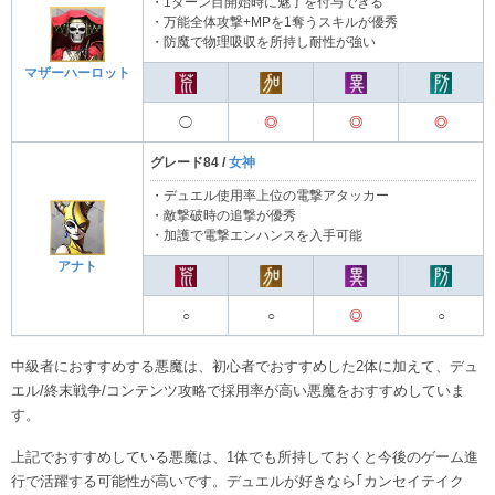
・1ターン目開始時に魅了を付与できる
・万能全体攻撃+MPを1奪うスキルが優秀
・防魔で物理吸収を所持し耐性が強い
マザーハーロット
◯
◎
◎
◎
グレード84 /
女神
・デュエル使用率上位の電撃アタッカー
・敵撃破時の追撃が優秀
・加護で電撃エンハンスを入手可能
アナト
○
○
◎
○
中級者におすすめする悪魔は、初心者でおすすめした2体に加えて、デュ
エル/終末戦争/コンテンツ攻略で採用率が高い悪魔をおすすめしていま
す。
上記でおすすめしている悪魔は、1体でも所持しておくと今後のゲーム進
行で活躍する可能性が高いです。デュエルが好きなら｢カンセイテイク