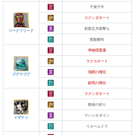
千発千中
スクンダオート
刹那五月雨撃ち
ジークフリード
呪殺耐性
準物理貫通
ラクカオート
強靭の権化
ゴグマゴグ
鋭気の権化
ラクンダオート
静寂の祈り
マハジオダイン
イザナミ
リカームドラ