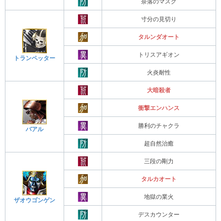
奈落のマスク
寸分の見切り
タルンダオート
トリスアギオン
トランペッター
火炎耐性
大暗殺者
衝撃エンハンス
勝利のチャクラ
バアル
超自然治癒
三段の剛力
タルカオート
地獄の業火
ザオウゴンゲン
デスカウンター