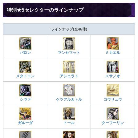
特別★5セレクターのラインナップ
ラインナップ(全46体)
バロン
マンセマット
ミカエル
メタトロン
アシェラト
スサノオ
シヴァ
ケツアルカトル
コウリュウ
ガルーダ
トール
クーフーリン