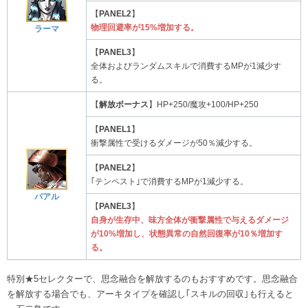
【
PANEL2
】
物理回避率が15%増加する。
ラーマ
【
PANEL3
】
全体およびランダムスキルで消費するMPが1減少す
る。
【
解放ボーナス
】HP+250/魔攻+100/HP+250
【
PANEL1
】
衝撃属性で受けるダメージが50％減少する。
【
PANEL2
】
｢テンペスト｣で消費するMPが1減少する。
バアル
【
PANEL3
】
自身が生存中、味方全体が衝撃属性で与えるダメージ
が10%増加し、状態異常の自然回復率が10％増加す
る。
特別★5セレクターで、思念融合を解放するのもおすすめです。思念融合
を解放する場合でも、アーキタイプを確認し｢スキルの回収｣も行えると