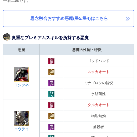
一石二鳥です。
思念融合おすすめ悪魔(星5/星4)はこちら
貴重なプレミアムスキルを所持する悪魔
悪魔
悪魔の性能・特徴
ゴッドハンド
スクカオート
ミナゴロシの愉悦
ヨシツネ
氷結耐性
タルカオート
物理無効
虐殺者
コウテイ