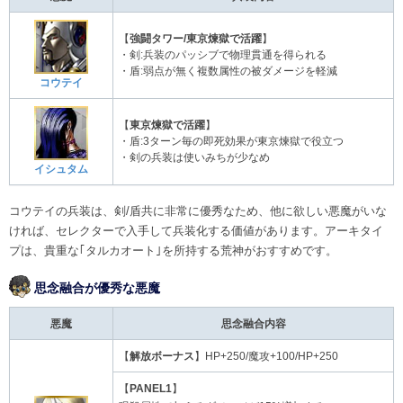
【
強闘タワー/東京煉獄で活躍
】
・剣:兵装のパッシブで物理貫通を得られる
・盾:弱点が無く複数属性の被ダメージを軽減
コウテイ
【
東京煉獄で活躍
】
・盾:3ターン毎の即死効果が東京煉獄で役立つ
・剣の兵装は使いみちが少なめ
イシュタム
コウテイの兵装は、剣/盾共に非常に優秀なため、他に欲しい悪魔がいな
ければ、セレクターで入手して兵装化する価値があります。アーキタイ
プは、貴重な｢タルカオート｣を所持する荒神がおすすめです。
思念融合が優秀な悪魔
悪魔
思念融合内容
【
解放ボーナス
】HP+250/魔攻+100/HP+250
【
PANEL1
】