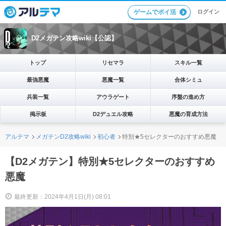
ログイン
ゲームでポイ活
D2メガテン攻略wiki【公認】
トップ
リセマラ
スキル一覧
最強悪魔
悪魔一覧
合体シミュ
兵装一覧
アウラゲート
序盤の進め方
掲示板
D2デュエル攻略
悪魔の育成方法
アルテマ
メガテンD2攻略wiki
初心者
特別★5セレクターのおすすめ悪魔
【D2メガテン】特別★5セレクターのおすすめ
悪魔
最終更新：2024年4月1日(月) 08:01