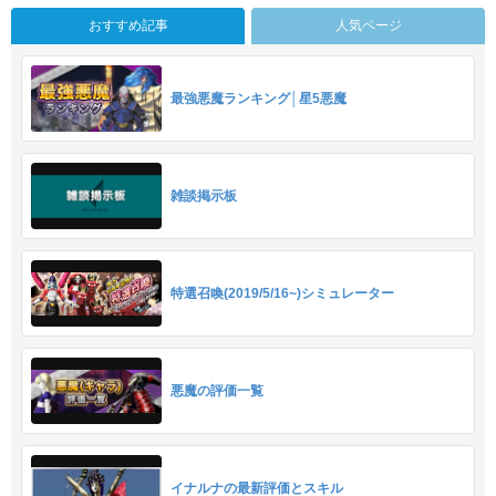
おすすめ記事
人気ページ
最強悪魔ランキング│星5悪魔
雑談掲示板
特選召喚(2019/5/16~)シミュレーター
悪魔の評価一覧
イナルナの最新評価とスキル