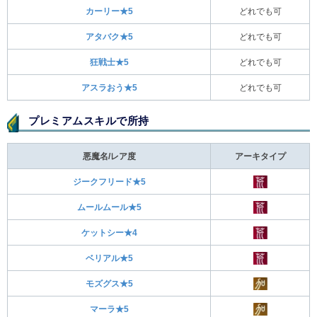
カーリー★5
どれでも可
アタバク★5
どれでも可
狂戦士★5
どれでも可
アスラおう★5
どれでも可
プレミアムスキルで所持
悪魔名/レア度
アーキタイプ
ジークフリード★5
ムールムール★5
ケットシー★4
ベリアル★5
モズグス★5
マーラ★5