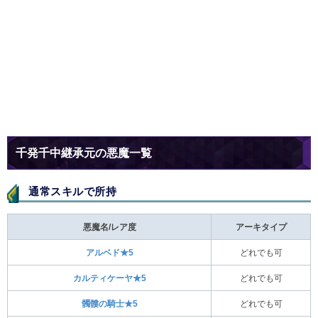
千発千中継承元の悪魔一覧
通常スキルで所持
悪魔名/レア度
アーキタイプ
アルベド★5
どれでも可
カルティケーヤ★5
どれでも可
髑髏の騎士★5
どれでも可