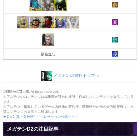
該当無し
メガテンD2攻略トップへ
©SEGA/©ATLUS. All rights reserved.
※アルテマのコンテンツは編集部が独自に検討・作成したコンテンツを提供しており
ます。
※アルテマに掲載しているゲーム内画像の著作権、商標権その他の知的財産権は、当
該コンテンツの提供元に帰属します
▶Ｄ×２ 真・女神転生リベレーション公式サイト
メガテンD2の注目記事