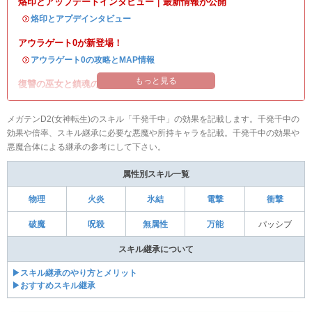
烙印とアップデートインタビュー｜最新情報が公開
・
烙印とアプデインタビュー
アウラゲート0が新登場！
・
アウラゲート0の攻略とMAP情報
もっと見る
復讐の巫女と鎮魂の巫女イベント開催！
メガテンD2(女神転生)のスキル「千発千中」の効果を記載します。千発千中の
効果や倍率、スキル継承に必要な悪魔や所持キャラを記載。千発千中の効果や
悪魔合体による継承の参考にして下さい。
属性別スキル一覧
物理
火炎
氷結
電撃
衝撃
破魔
呪殺
無属性
万能
パッシブ
スキル継承について
▶スキル継承のやり方とメリット
▶おすすめスキル継承