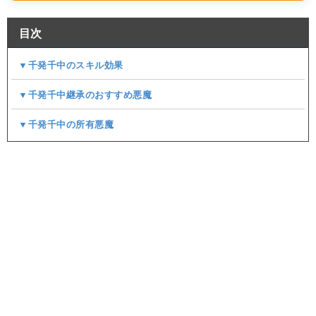
目次
▼千発千中のスキル効果
▼千発千中継承のおすすめ悪魔
▼千発千中の所有悪魔