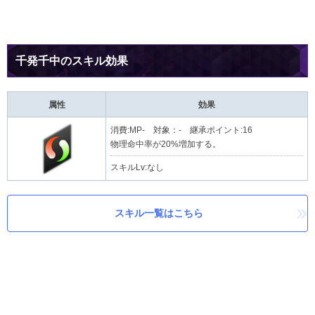
千発千中のスキル効果
属性
効果
消費:MP- 対象：- 継承ポイント:16
物理命中率が20%増加する。
スキルLv:なし
スキル一覧はこちら