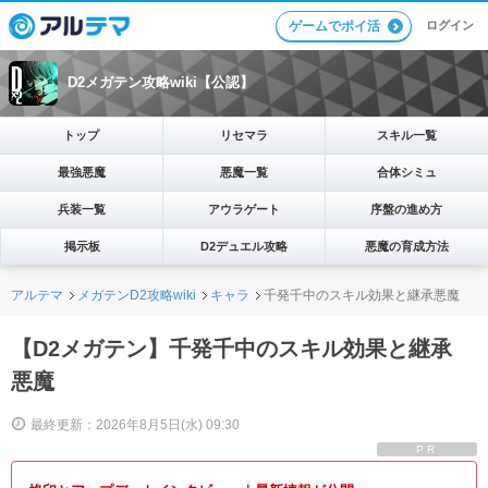
ログイン
ゲームでポイ活
D2メガテン攻略wiki【公認】
トップ
リセマラ
スキル一覧
最強悪魔
悪魔一覧
合体シミュ
兵装一覧
アウラゲート
序盤の進め方
掲示板
D2デュエル攻略
悪魔の育成方法
アルテマ
メガテンD2攻略wiki
キャラ
千発千中のスキル効果と継承悪魔
【D2メガテン】千発千中のスキル効果と継承
悪魔
最終更新：2026年8月5日(水) 09:30
PR