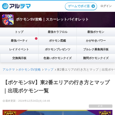
ゲームでポイ活
ログイン
ポケモンSV攻略｜スカーレットバイオレット
トップ
最強キラフロル
最強ポケモン
最強パーティ
ポケモン図鑑
かがやきパワー
レイドイベント
ポケモンプレゼンツ
ブルレク募集掲示板
交換掲示板
色違いポケモンクイズ
難問ポケモンクイズ
アルテマ
ポケモンSV攻略
マップ
東2番エリアの行き方とマップ｜出現ポケ
【ポケモンSV】東2番エリアの行き方とマップ
｜出現ポケモン一覧
最終更新：2024年12月24日(火) 16:46
PR