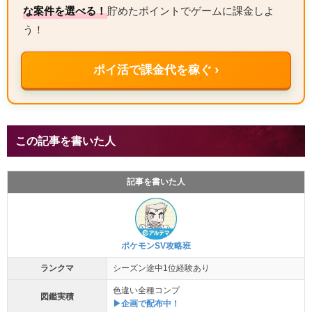
な案件を選べる！
貯めたポイントでゲームに課金しよ
う！
ポイ活で課金代を稼ぐ ›
この記事を書いた人
記事を書いた人
ポケモンSV攻略班
ランクマ
シーズン途中1位経験あり
色違い全種コンプ
図鑑実積
▶企画で配布中！