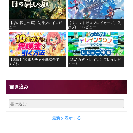
【ほの暮しの庭】先行プレイレビ
【リミットゼロブレイカーズ】先
ュー！
行プレイレビュー！
【速報】10連ガチャを無課金で引
【みんなのトレイン】プレイレビ
く方法
ュー！
書き込み
最新を表示する