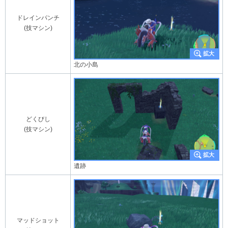
ドレインパンチ
(技マシン)
北の小島
どくびし
(技マシン)
遺跡
マッドショット