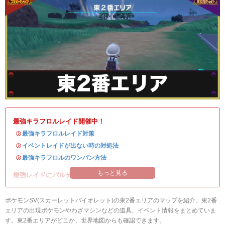
最強キラフロルレイド開催中！
・
最強キラフロルレイド対策
・
イベントレイドが出ない時の対処法
・
最強キラフロルのワンパン方法
もっと見る
最強レイドにパルデアの強力なポケモンが登場！
ポケモンSV(スカーレットバイオレット)の東2番エリアのマップを紹介。東2番
エリアの出現ポケモンやわざマシンなどの道具、イベント情報をまとめていま
す。東2番エリアがどこか、世界地図からも確認できます。