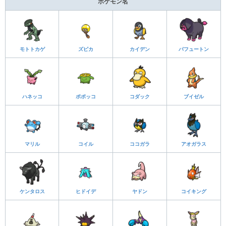
ポケモン名
モトトカゲ
ズピカ
カイデン
パフュートン
ハネッコ
ポポッコ
コダック
ブイゼル
マリル
コイル
ココガラ
アオガラス
ケンタロス
ヒドイデ
ヤドン
コイキング