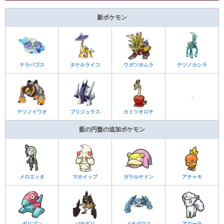
新ポケモン
テラパゴス
タケルライコ
ウガツホムラ
テツノカシラ
-
テツノイワオ
ブリジュラス
カミツオロチ
藍の円盤の追加ポケモン
メロエッタ
マホイップ
ガラルヤドン
アチャモ
ポリゴン
バサギリ
メタグロス
アローラ