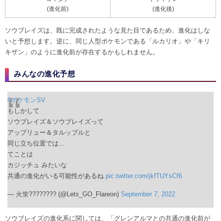
(進化前)
(進化後)
ソウブレイズは、既に完成されたような見た目であるため、進化はしな
いと予想します。逆に、同じ人型ポケモンである「ルカリオ」や「キリ
キザン」のように進化前が存在するかもしれません。
みんなの進化予想
#ポケモンSV
もしかして
ソウブレイズ＆ソウブレイズって
アップリュー＆タルップルと
同じ立ち位置では...
てことは
カジッチュ みたいな
共通の進化がいる可能性があるね
pic.twitter.com/jkfTUYsCf6
— 火蛍???????? (@Lets_GO_Flareon)
September 7, 2022
ソウブレイズの進化系に関しては、「グレンアルマとの共通の進化前が