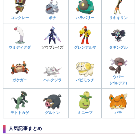
コレクレー
ボチ
ハラバリー
リキキリン
ウミディグダ
ソウブレイズ
グレンアルマ
タギングル
ウパー
ガケガニ
ハルクジラ
パピモッチ
(パルデア)
モトトカゲ
グルトン
ミニーブ
パモ
人気記事まとめ