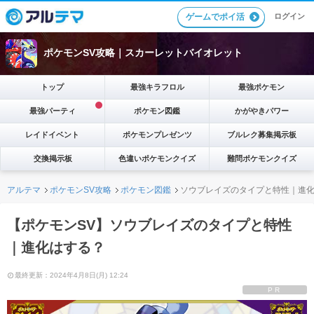
ゲームでポイ活
ログイン
ポケモンSV攻略｜スカーレットバイオレット
トップ
最強キラフロル
最強ポケモン
最強パーティ
ポケモン図鑑
かがやきパワー
レイドイベント
ポケモンプレゼンツ
ブルレク募集掲示板
交換掲示板
色違いポケモンクイズ
難問ポケモンクイズ
アルテマ
ポケモンSV攻略
ポケモン図鑑
ソウブレイズのタイプと特性｜進
【ポケモンSV】ソウブレイズのタイプと特性
｜進化はする？
最終更新：2024年4月8日(月) 12:24
PR