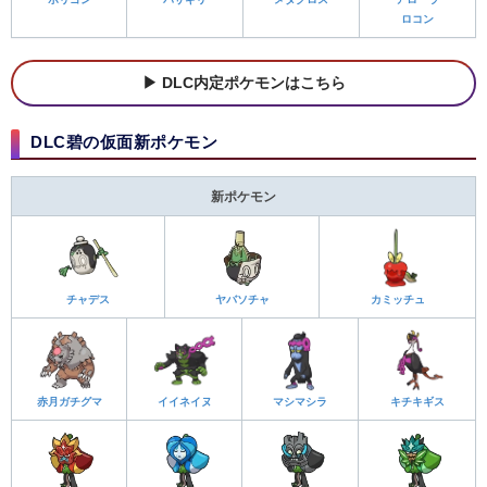
ロコン
DLC内定ポケモンはこちら
DLC碧の仮面新ポケモン
新ポケモン
チャデス
ヤバソチャ
カミッチュ
赤月ガチグマ
イイネイヌ
マシマシラ
キチキギス