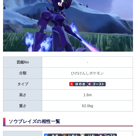
図鑑No
-
分類
ひのけんしポケモン
タイプ
高さ
1.6m
重さ
62.0kg
ソウブレイズの相性一覧