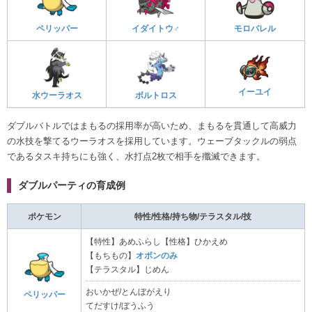
ペリッパー
イダイトウ♂
モロバレル
イーユイ
水ウーラオス
ボルトロス
ダブルバトルではまもるの採用率が高いため、まもるを貫通して高威力
の水技を撃てるウーラオスを採用しています。ウェーブタックルの弱点
であるタスキ持ちにも強く、水打点2枚で相手を殲滅できます。
ダブルパーティの育成例
ポケモン
特性/性格/持ち物/テラスタル/技
【特性】あめふらし【性格】ひかえめ
【もちもの】
オボンのみ
【テラスタル】じめん
おいかぜ/とんぼがえり
ペリッパー
てだすけ/ぼうふう