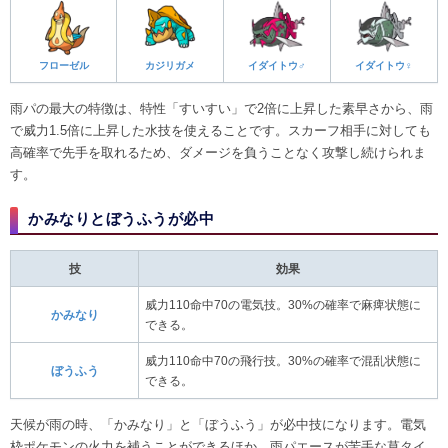
フローゼル
カジリガメ
イダイトウ♂
イダイトウ♀
雨パの最大の特徴は、特性「すいすい」で2倍に上昇した素早さから、雨
で威力1.5倍に上昇した水技を使えることです。スカーフ相手に対しても
高確率で先手を取れるため、ダメージを負うことなく攻撃し続けられま
す。
かみなりとぼうふうが必中
技
効果
威力110命中70の電気技。30%の確率で麻痺状態に
かみなり
できる。
威力110命中70の飛行技。30%の確率で混乱状態に
ぼうふう
できる。
天候が雨の時、「かみなり」と「ぼうふう」が必中技になります。電気
枠ポケモンの火力を補うことができるほか、雨パエースが苦手な草タイ