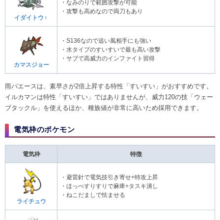
・なみのりで範囲攻撃が可能
・攻撃も高めなので両刀もあり
イダイトウ♀
・S136なので追い風相手にも強い
・水タイプのすいすいで最も高い攻撃
・サブで高威力のインファイト習得
カマスジョー
雨パエースは、素早さが2倍上昇する特性「すいすい」がおすすめです。
イルカマンは特性「すいすい」ではありませんが、威力120の技「ウェー
ブタックル」を使えるほか、種族値が非常に高いため採用できます。
電気枠​のポケモン
電気枠
特徴
・避雷針で電気技引き寄せ+特攻上昇
・ほっぺすりすりで麻痺+タスキ潰し
・ねこだましで怯ませる
ライチュウ