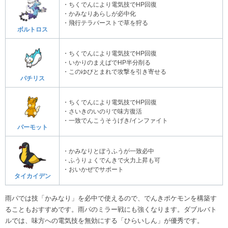
・ちくでんにより電気技でHP回復
・かみなりあらしが必中化
・飛行テラバーストで草を狩る
ボルトロス
・ちくでんにより電気技でHP回復
・いかりのまえばでHP半分削る
・このゆびとまれで攻撃を引き寄せる
パチリス
・ちくでんにより電気技でHP回復
・さいきのいのりで味方復活
・一致でんこうそうげき/インファイト
パーモット
・かみなりとぼうふうが一致必中
・ふうりょくでんきで火力上昇も可
・おいかぜでサポート
タイカイデン
雨パでは技「かみなり」を必中で使えるので、でんきポケモンを構築す
ることもおすすめです。雨パのミラー戦にも強くなります。ダブルバト
ルでは、味方への電気技を無効にする「ひらいしん」が優秀です。