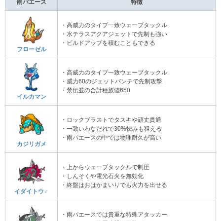
雨パエース
特徴
・高威力のタイプ一致ウェーブタックル
・水テラスアクアジェットで先制も強い
・ビルドアップを積むこともできる
フローゼル
・高威力のタイプ一致ウェーブタックル
・威力60のジェットパンチで先制攻撃
・禁伝並の合計種族値650
イルカマン
・ロックブラストでタスキや頑丈貫通
・一致いわなだれで30%怯みも狙える
・雨パエースの中では物理耐久が高い
カジリガメ
・上からウェーブタックルで制圧
・しんそくや電光石火を無効化
・終盤はおはかまいりでも火力を出せる
イダイトウ♂
・雨パエースでは貴重な特殊アタッカー