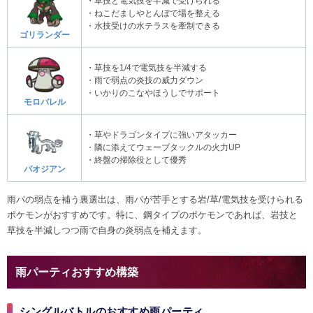
・草技と電気技を半減で受けられる
・ねこだましやとんぼで場を整える
・水技受けの水テラスを牽制できる
ゴリランダー
・草技を1/4で電気技を半減する
・雨で弱点の炎技の威力ダウン
・いかりのこなやほうしでサポート
モロバレル
・草やドラゴンタイプに強いアタッカー
・隣に添えてウェーブタックルの火力UP
・終盤の掃除役として優秀
パオジアン
雨パの弱点を補う裏選出は、雨パが苦手とする岩/草/電気技を受けられる
ポケモンがおすすめです。特に、鋼タイプのポケモンであれば、岩技と
草技を半減しつつ雨で自身の炎弱点を補えます。
雨パーティおすすめ構築
シングルバトルのおすすめ雨パーティ