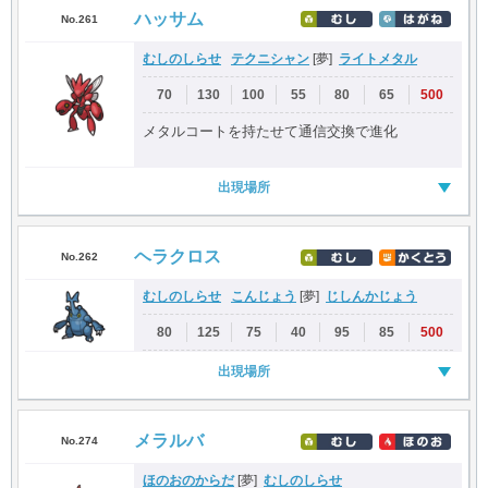
ハッサム
No.261
むしのしらせ
テクニシャン
ライトメタル
[夢]
70
130
100
55
80
65
500
メタルコートを持たせて通信交換で進化
出現場所
ヘラクロス
No.262
むしのしらせ
こんじょう
じしんかじょう
[夢]
80
125
75
40
95
85
500
出現場所
メラルバ
No.274
ほのおのからだ
むしのしらせ
[夢]