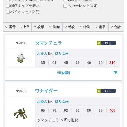
弱点タイプを表示
スカーレット限定
バイオレット限定
HP
番号
攻撃
防御
特攻
特防
素早
合計
▽
▽
▽
▽
▽
▽
▽
▽
タマンチュラ
No.012
ふみん
はりこみ
[夢]
35
41
45
29
40
20
210
出現場所
ワナイダー
No.013
ふみん
はりこみ
[夢]
65
79
92
52
86
35
409
タマンチュラLv15で進化