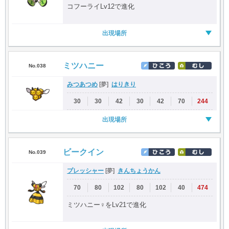
コフーライLv12で進化
出現場所
ミツハニー
No.038
みつあつめ
はりきり
[夢]
30
30
42
30
42
70
244
出現場所
ビークイン
No.039
プレッシャー
きんちょうかん
[夢]
70
80
102
80
102
40
474
ミツハニー♀をLv21で進化