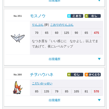
出現場所
モスノウ
No.351
りんぷん
こおりのりんぷん
[夢]
70
65
60
125
90
65
475
なつき度を「いい感じに なかよし」以上でま
であげて、夜にレベルアップ
出現場所
チヲハウハネ
No.380
こだいかっせい
85
135
79
85
105
81
570
出現場所