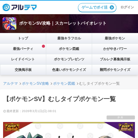
ゲームでポイ活
ログイン
ポケモンSV攻略｜スカーレットバイオレット
トップ
最強キラフロル
最強ポケモン
最強パーティ
ポケモン図鑑
かがやきパワー
レイドイベント
ポケモンプレゼンツ
ブルレク募集掲示板
交換掲示板
色違いポケモンクイズ
難問ポケモンクイズ
アルテマ
ポケモンSV攻略
ポケモン図鑑
むしタイプポケモン一覧
【ポケモンSV】むしタイプポケモン一覧
最終更新：2026年3月1日(日) 08:01
PR