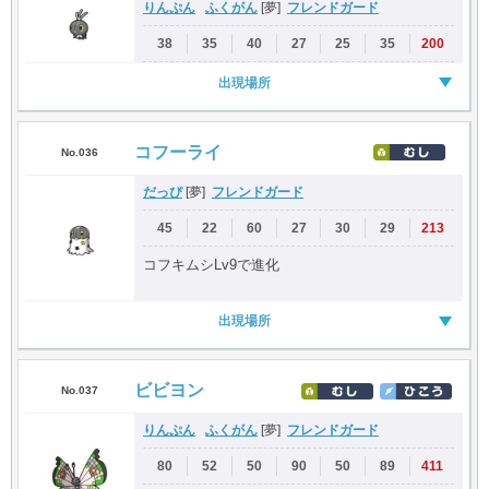
りんぷん
ふくがん
フレンドガード
[夢]
38
35
40
27
25
35
200
出現場所
コフーライ
No.036
だっぴ
フレンドガード
[夢]
45
22
60
27
30
29
213
コフキムシLv9で進化
出現場所
ビビヨン
No.037
りんぷん
ふくがん
フレンドガード
[夢]
80
52
50
90
50
89
411