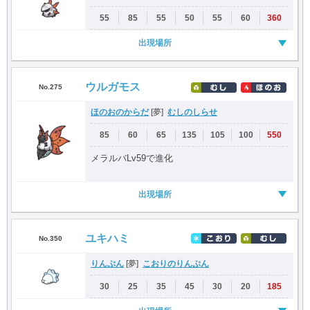
55
85
55
50
55
60
360
出現場所
ウルガモス
No.275
ほのおのからだ
むしのしらせ
[夢]
85
60
65
135
105
100
550
メラルバLv59で進化
出現場所
ユキハミ
No.350
りんぷん
こおりのりんぷん
[夢]
30
25
35
45
30
20
185