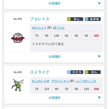
出現場所
フォレトス
No.259
がんじょう
ぼうじん
[夢]
75
90
140
60
60
40
465
クヌギダマLv31で進化
出現場所
ストライク
No.260
むしのしらせ
テクニシャン
ふくつのこころ
[夢]
70
110
80
55
80
105
500
出現場所