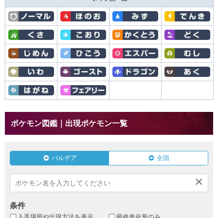
ポケモン図鑑｜出現ポケモン一覧
パルデア
全国
×
条件
入手場所や出現方法を表示
最終進化形のみ