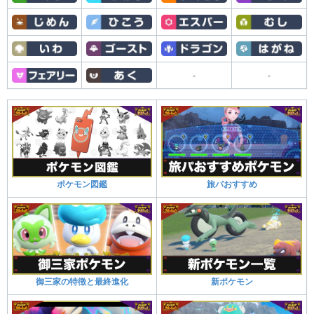
-
-
ポケモン図鑑
旅パおすすめ
御三家の特徴と最終進化
新ポケモン