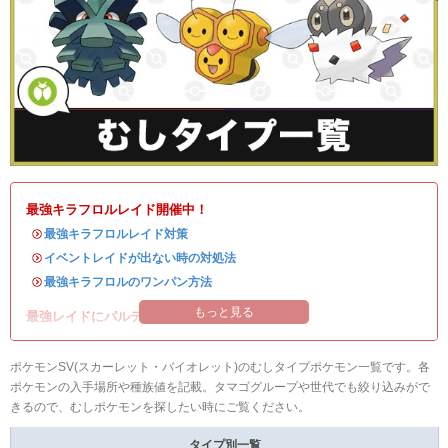
最強キラフロルレイド開催中！
・
最強キラフロルレイド対策
・
イベントレイドが出ない時の対処法
・
最強キラフロルのワンパン方法
もっと見る
最強レイドにパルデアの強力なポケモンが登場！
ポケモンSV(スカーレット・バイオレット)のむしタイプポケモン一覧です。各
ポケモンの入手場所や種族値を記載。タマゴグループや世代でも絞り込みがで
きるので、むしポケモンを探したい時にご覧ください。
タイプ別一覧