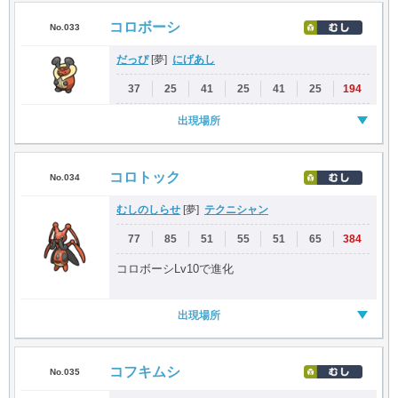
コロボーシ
No.033
だっぴ
にげあし
[夢]
37
25
41
25
41
25
194
出現場所
コロトック
No.034
むしのしらせ
テクニシャン
[夢]
77
85
51
55
51
65
384
コロボーシLv10で進化
出現場所
コフキムシ
No.035