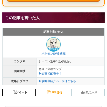
この記事を書いた人
記事を書いた人
ポケモンSV攻略班
ランクマ
シーズン途中1位経験あり
色違い全種コンプ
図鑑実積
▶企画で配布中！
攻略班プロフ
▶攻略班紹介ページはこちら
ツイート
URL発行
お気に入り