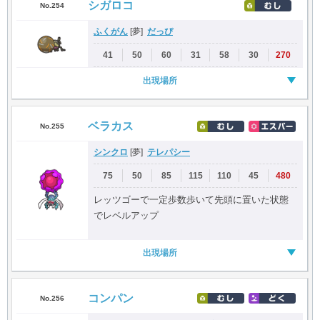
シガロコ
No.254
ふくがん
だっぴ
[夢]
41
50
60
31
58
30
270
出現場所
ベラカス
No.255
シンクロ
テレパシー
[夢]
75
50
85
115
110
45
480
レッツゴーで一定歩数歩いて先頭に置いた状態
でレベルアップ
出現場所
コンパン
No.256