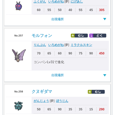
ふくがん
いろめがね
にげあし
[夢]
60
55
50
40
55
45
305
出現場所
モルフォン
No.257
りんぷん
いろめがね
ミラクルスキン
[夢]
70
65
60
90
75
90
450
コンパンLv31で進化
出現場所
クヌギダマ
No.258
がんじょう
ぼうじん
[夢]
50
65
90
35
35
15
290