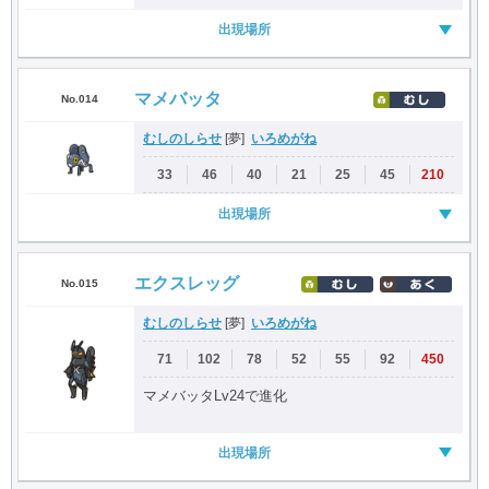
出現場所
マメバッタ
No.014
むしのしらせ
いろめがね
[夢]
33
46
40
21
25
45
210
出現場所
エクスレッグ
No.015
むしのしらせ
いろめがね
[夢]
71
102
78
52
55
92
450
マメバッタLv24で進化
出現場所