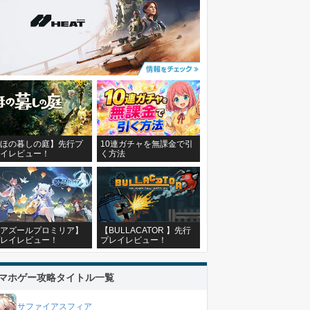
ほの暮しの庭】先行プ
10連ガチャを無課金で引
イレビュー！
く方法
アズールプロミリア】
【BULLACATOR 】先行
レイレビュー！
プレイレビュー！
マホゲー攻略タイトル一覧
サファイアスフィア