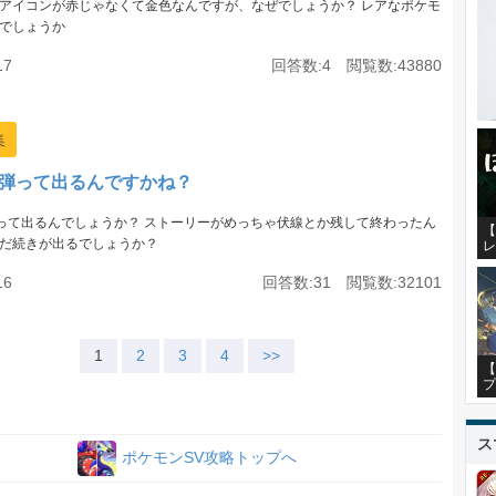
アイコンが赤じゃなくて金色なんですが、なぜでしょうか？ レアなポケモ
でしょうか
17
回答数:4 閲覧数:43880
集
3弾って出るんですかね？
弾って出るんでしょうか？ ストーリーがめっちゃ伏線とか残して終わったん
【
だ続きが出るでしょうか？
レ
16
回答数:31 閲覧数:32101
1
2
3
4
>>
【
プ
ス
ポケモンSV攻略トップへ