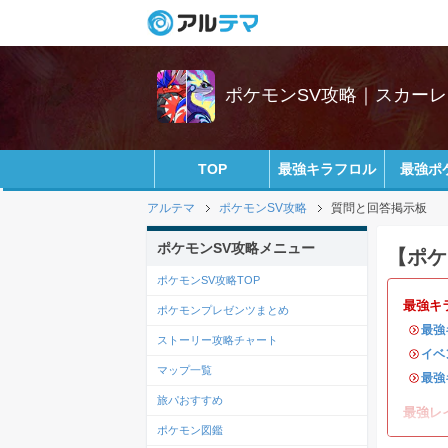
ポケモンSV攻略｜スカー
TOP
最強キラフロル
最強ポ
アルテマ
ポケモンSV攻略
質問と回答掲示板
ポケモンSV攻略メニュー
【ポケ
ポケモンSV攻略TOP
最強キ
ポケモンプレゼンツまとめ
・
最強
ストーリー攻略チャート
・
イベ
マップ一覧
・
最強
旅パおすすめ
最強レ
ポケモン図鑑