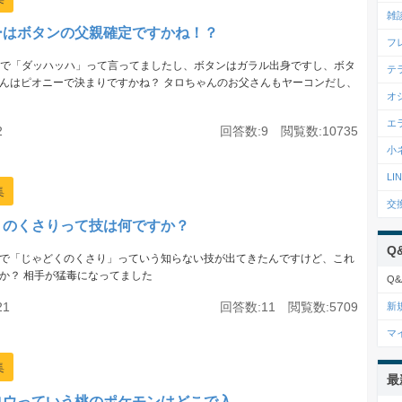
雑
ーはボタンの父親確定ですかね！？
フ
編で「ダッハッハ」って言ってましたし、ボタンはガラル出身ですし、ボタ
テ
んはピオニーで決まりですかね？ タロちゃんのお父さんもヤーコンだし、
オ
エ
2
回答数:9 閲覧数:10735
小
L
集
交
くのくさりって技は何ですか？
Q
で「じゃどくのくさり」っていう知らない技が出てきたんですけど、これ
か？ 相手が猛毒になってました
Q&
21
回答数:11 閲覧数:5709
新
マ
集
最
ロウっていう桃のポケモンはどこで入