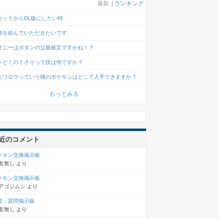
最新
|
ランキング
セットからDL版にしたい時
築を組んでいただきたいです
オニーはボタンの父親確定ですかね！？
ゃどくのくさりって技は何ですか？
モワロウっていう桃のポケモンはどこで入手できますか？
もっとみる
近のコメント
ケモン交換掲示板
名無し
より
ケモン交換掲示板
アゴジムシ
より
談・質問掲示板
名無し
より