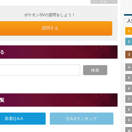
PR
ポケモンSVの質問をしよう！
人
質問する
る
検索
覧
新着Q＆A
Q＆Aランキング