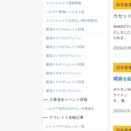
イベントレイド最新情報
回答募
パルデア最強レイドまとめ
カセッ
イベントレイドが出ない時の対処法
Switc
最強キラフロルレイド対策
入しました
られま...
最強キラフロルワンパン
最強コノヨザルレイド対策
2026/2/2
最強コノヨザルワンパン
最強リキキリンレイド対策
回答募
最強リキキリンワンパン
構築を
最強ドドゲザンレイド対策
ポケモンS
最強ドドゲザンワンパン
ライドン、
大量発生イベント情報
す。 傲...
パルデア地方のポケモン大量発生
2025/1/1
テラレイド攻略記事
レイドパワーのレシピ一覧
回答募