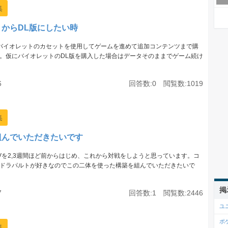
集
トからDL版にしたい時
h2でバイオレットのカセットを使用してゲームを進めて追加コンテンツまで購
。仮にバイオレットのDL版を購入した場合はデータそのままでゲーム続け
6
回答数:0 閲覧数:1019
集
組んでいただきたいです
Vを2,3週間ほど前からはじめ、これから対戦をしようと思っています。コ
ドラパルトが好きなのでこの二体を使った構築を組んでいただきたいで
掲
7
回答数:1 閲覧数:2446
ユ
ポ
集