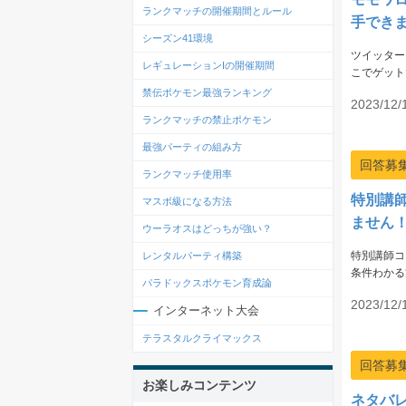
ランクマッチの開催期間とルール
手でき
シーズン41環境
ツイッター
レギュレーションIの開催期間
こでゲット
禁伝ポケモン最強ランキング
2023/12/
ランクマッチの禁止ポケモン
最強パーティの組み方
回答募
ランクマッチ使用率
特別講
マスボ級になる方法
ません
ウーラオスはどっちが強い？
特別講師コ
レンタルパーティ構築
条件わかる
パラドックスポケモン育成論
2023/12/
インターネット大会
テラスタルクライマックス
回答募
お楽しみコンテンツ
ネタバ