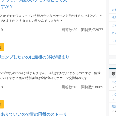
ますか？
カ
とかでモモワロウっていう桃みたいなポケモンを見かけるんですけど、ど
構
できますか？ キタカミの里なんでしょうか？
ピ
19
回答数:29 閲覧数:72977
じ
モ
集
師コンプしたいのに最後の3枠が埋まり
！
ンプのために3枠が埋まりません。 3人はだいたいわかるのですが、解放
最
方いますか？ 他の特別講師は全部金枠でポケモン交換済みです。
ポ
に
18
回答数:13 閲覧数:18089
ポ
に
集
雑
に
レありでいいので青の円盤のストーリ