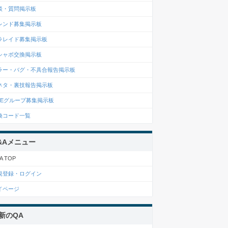
談・質問掲示板
レンド募集掲示板
ラレイド募集掲示板
シャボ交換掲示板
ラー・バグ・不具合報告掲示板
ネタ・裏技報告掲示板
INEグループ募集掲示板
換コード一覧
&Aメニュー
A TOP
規登録・ログイン
イページ
新のQA