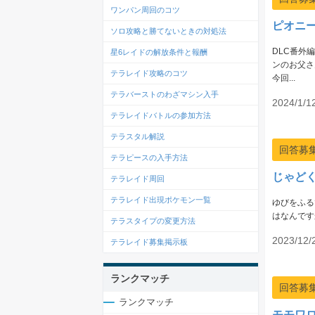
ワンパン周回のコツ
ピオニ
ソロ攻略と勝てないときの対処法
DLC番外
星6レイドの解放条件と報酬
ンのお父さ
テラレイド攻略のコツ
今回...
テラバーストのわざマシン入手
2024/1/1
テラレイドバトルの参加方法
テラスタル解説
回答募
テラピースの入手方法
じゃど
テラレイド周回
テラレイド出現ポケモン一覧
ゆびをふる
はなんです
テラスタイプの変更方法
2023/12/
テラレイド募集掲示板
ランクマッチ
回答募
ランクマッチ
モモワ