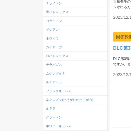
大量発生の
ミライドン
ンが出るん
黒バドレックス
2023/12/
コライドン
ザシアン
回答募
ホウオウ
カイオーガ
DLC第
白バドレックス
DLC第3
ですが、ま
テラパゴス
ムゲンダイナ
2023/12/
ルナアーラ
ブラックキュレム
ネクロズマ(たそがれのたてがみ)
ルギア
グラードン
ホワイトキュレム