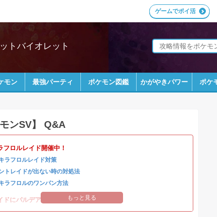
ゲームでポイ活
レットバイオレット
ケモン
最強パーティ
ポケモン図鑑
かがやきパワー
ポケ
モンSV】 Q&A
ラフロルレイド開催中！
キラフロルレイド対策
ントレイドが出ない時の対処法
キラフロルのワンパン方法
もっと見る
イドにパルデアの強力なポケモンが登場！