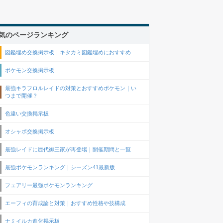
気のページランキング
図鑑埋め交換掲示板｜キタカミ図鑑埋めにおすすめ
ポケモン交換掲示板
最強キラフロルレイドの対策とおすすめポケモン｜い
つまで開催？
色違い交換掲示板
オシャボ交換掲示板
最強レイドに歴代御三家が再登場｜開催期間と一覧
最強ポケモンランキング｜シーズン41最新版
フェアリー最強ポケモンランキング
エーフィの育成論と対策｜おすすめ性格や技構成
ナミイルカ進化掲示板