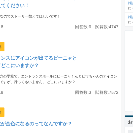
雑
えてください！
に
kなのでストーリー教えてほしいです！
雑
に
18
回答数:6 閲覧数:4747
集
ランスにアイコンが出てるピーニャと
てどこにいますか？
方の学校で、エントランスホールにピーニャくんとビワちゃんのアイコン
ですが、行ってもいません。 どこにいますか？
18
回答数:3 閲覧数:7572
集
お
生が金色になるのってなんですか？