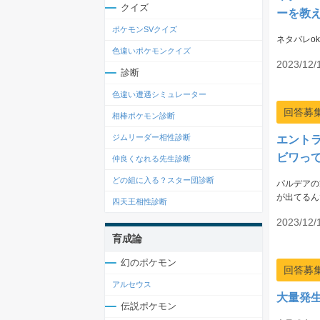
クイズ
ーを教
ポケモンSVクイズ
ネタバレo
色違いポケモンクイズ
2023/12/
診断
色違い遭遇シミュレーター
回答募
相棒ポケモン診断
ジムリーダー相性診断
エント
ビワっ
仲良くなれる先生診断
どの組に入る？スター団診断
パルデアの
が出てるん
四天王相性診断
2023/12/
育成論
幻のポケモン
回答募
アルセウス
大量発
伝説ポケモン