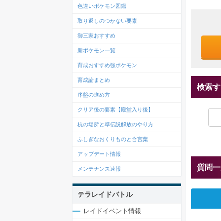
色違いポケモン図鑑
取り返しのつかない要素
御三家おすすめ
新ポケモン一覧
育成おすすめ強ポケモン
育成論まとめ
検索す
序盤の進め方
クリア後の要素【殿堂入り後】
杭の場所と準伝説解放のやり方
ふしぎなおくりものと合言葉
アップデート情報
質問一
メンテナンス速報
テラレイドバトル
レイドイベント情報