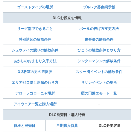
ゴーストタイプの場所
ブルレク募集掲示板
DLCお役立ち情報
リーグ部でできること
ボールの投げ方変更方法
特別講師の解放条件
裏番長の解放条件
シュウメイの競りの解放条件
ひこうの解放条件とやり方
あかしのおまもり入手方法
シンクロマシンの解放条件
3-2教室の男の選択肢
スター団イベントの解放条件
エリアゼロ隠し洞窟の行き方
サザレイベントの場所
アローラゴローニャ場所
藍の円盤エモート一覧
アイウェア一覧と購入場所
-
DLC発売日・購入特典
値段と発売日
早期購入特典
DLC必要容量