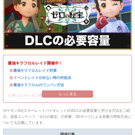
最強キラフロルレイド開催中！
・
最強キラフロルレイド対策
・
イベントレイドが出ない時の対処法
・
最強キラフロルのワンパン方法
もっと見る
レギュレーションI開催中！
ポケモンSV(スカーレットバイオレット)のDLCの必要容量と空ける方法をご紹
介。追加コンテンツ「ゼロの秘宝」の容量、SDカードによる容量の増加方法に
ついても記載しています。
関連記事