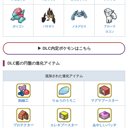
ポリゴン
バサギリ
メタグロス
アローラ
ロコン
DLC内定ポケモンはこちら
DLC藍の円盤の進化アイテム
追加された進化アイテム
飴細工
りゅうのうろこ
マグマブースター
プロテクター
エレキブースター
あやしいパッチ