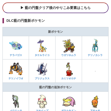
藍の円盤クリア後のやりこみ要素はこちら
DLC藍の円盤新ポケモン
新ポケモン
テラパゴス
タケルライコ
ウガツホムラ
テツノカシラ
-
テツノイワオ
ブリジュラス
カミツオロチ
藍の円盤の追加ポケモン
メロエッタ
マホイップ
ガラルヤドン
アチャモ