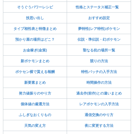
そうぐうパワーレシピ
性格とステータス補正一覧
技思い出し
おすすめ設定
タイプ相性表と特徴まとめ
夢特性(レア特性)ポケモン
預かり屋の場所はどこ？
伝説・準伝説・幻ポケモン
お金稼ぎ(金策)
聖なる杭の場所一覧
新ポケモンまとめ
競りの方法
ポケセン横で貰える報酬
特性パッチの入手方法
新要素まとめ
時間操作の方法
努力値振りのやり方
過去作(前作)との違いまとめ
個体値の厳選方法
レアポケモンの入手方法
ふしぎなおくりもの
通信交換のやり方
天気の変え方
夜に変更する方法