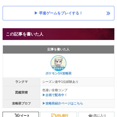
早速ゲームをプレイする！
この記事を書いた人
記事を書いた人
ポケモンSV攻略班
ランクマ
シーズン途中1位経験あり
色違い全種コンプ
図鑑実積
▶企画で配布中！
攻略班プロフ
▶攻略班紹介ページはこちら
ツイート
URL発行
お気に入り