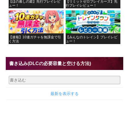
【ほの暮しの庭】先行プレイレビ
【リミットゼロブレイカーズ】先
ュー！
行プレイレビュー！
【速報】10連ガチャを無課金で引
【みんなのトレイン】プレイレビ
く方法
ュー！
書き込み
(DLCの必要容量と空ける方法)
最新を表示する