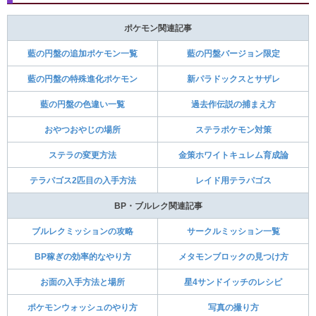
ポケモン関連記事
藍の円盤の追加ポケモン一覧
藍の円盤バージョン限定
藍の円盤の特殊進化ポケモン
新パラドックスとサザレ
藍の円盤の色違い一覧
過去作伝説の捕まえ方
おやつおやじの場所
ステラポケモン対策
ステラの変更方法
金策ホワイトキュレム育成論
テラパゴス2匹目の入手方法
レイド用テラパゴス
BP・ブルレク関連記事
ブルレクミッションの攻略
サークルミッション一覧
BP稼ぎの効率的なやり方
メタモンブロックの見つけ方
お面の入手方法と場所
星4サンドイッチのレシピ
ポケモンウォッシュのやり方
写真の撮り方