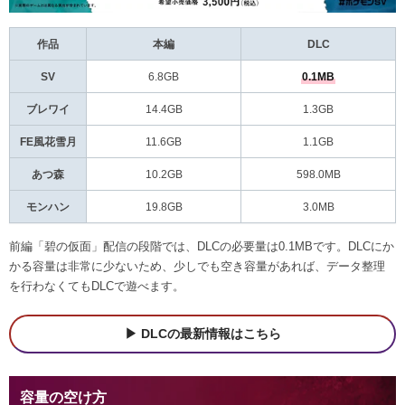
作品
本編
DLC
SV
6.8GB
0.1MB
ブレワイ
14.4GB
1.3GB
FE風花雪月
11.6GB
1.1GB
あつ森
10.2GB
598.0MB
モンハン
19.8GB
3.0MB
前編「碧の仮面」配信の段階では、DLCの必要量は0.1MBです。DLCにか
かる容量は非常に少ないため、少しでも空き容量があれば、データ整理
を行わなくてもDLCで遊べます。
DLCの最新情報はこちら
容量の空け方