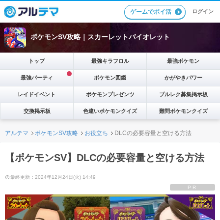
ゲームでポイ活
ログイン
ポケモンSV攻略｜スカーレットバイオレット
トップ
最強キラフロル
最強ポケモン
最強パーティ
ポケモン図鑑
かがやきパワー
レイドイベント
ポケモンプレゼンツ
ブルレク募集掲示板
交換掲示板
色違いポケモンクイズ
難問ポケモンクイズ
アルテマ
ポケモンSV攻略
お役立ち
DLCの必要容量と空ける方法
【ポケモンSV】DLCの必要容量と空ける方法
最終更新：2024年12月24日(火) 14:49
PR