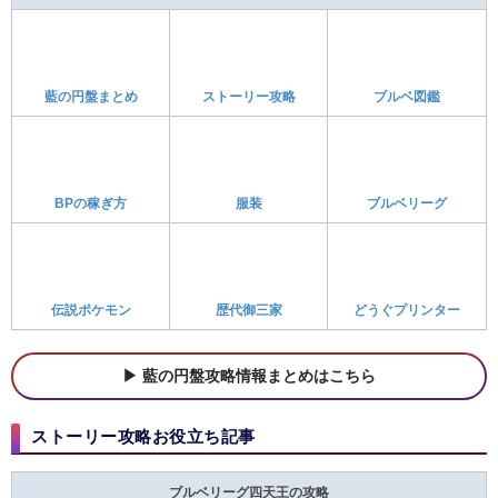
ストーリー攻略お役立ち記事
ブルーベリー学園の行き方
ダブルバトルの旅パおすすめ
ブルベリーグ攻略
トレーナーの場所と報酬
エントランスロビーはどこ？
ゼロラボの場所と行き方
クリア後のスグリどこ？
藍の円盤クリア後要素
博士イベントの発生条件
そらをとぶ場所一覧
藍の円盤ストーリー攻略はこちら
お役立ち情報
ポケモン関連記事
藍の円盤の追加ポケモン一覧
藍の円盤バージョン限定
藍の円盤の特殊進化ポケモン
新パラドックスとサザレ