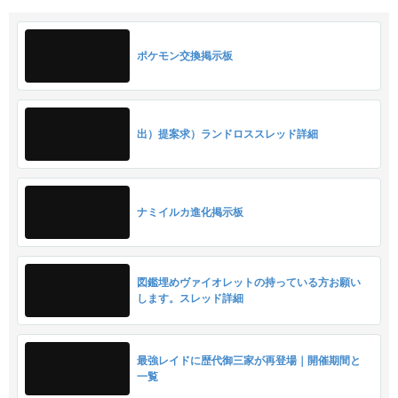
この記事を書いた人
記事を書いた人
ポケモンSV攻略班
ランクマ
シーズン途中1位経験あり
色違い全種コンプ
図鑑実積
▶企画で配布中！
攻略班プロフ
▶攻略班紹介ページはこちら
ツイート
URL発行
お気に入り