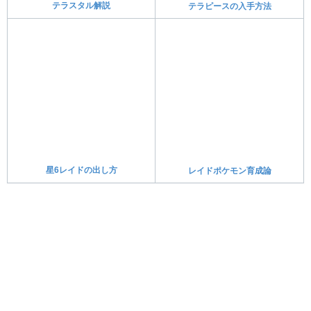
アップデート情報まとめ
図鑑埋めのコツ
ポケモンSV攻略トップへ
©2022 Pokémon. ©1995-2022 Nintendo/Creatures Inc. /GAME FREAK inc. All rights
reserved.
※アルテマに掲載しているゲーム内画像の著作権、商標権その他の知的財産権は、当