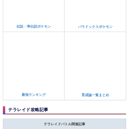
お役立ち記事
お役立ち(初心者)情報
育成おすすめポケモン
捕獲要員おすすめポケモン
進化条件が特殊ポケモン
レベル上げの効率的なやり方
ラッキーズの場所と効果
不具合報告掲示板
髪型髪色一覧
着せ替えのやり方
スマホカバーの変え方
バージョンの違い
マルチプレイ(オンライン)
サンドイッチのレシピ
そうぐうパワーレシピ
性格とステータス補正一覧