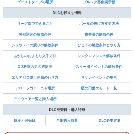
テラパゴス
タケルライコ
ウガツホムラ
テツノカシラ
-
テツノイワオ
ブリジュラス
カミツオロチ
藍の円盤の追加ポケモン
メロエッタ
マホイップ
ガラルヤドン
アチャモ
ポリゴン
バサギリ
メタグロス
アローラ
ロコン