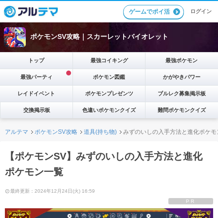
ゲームでポイ活
ログイン
ポケモンSV攻略｜スカーレットバイオレット
トップ
最強コイキング
最強ポケモン
最強パーティ
ポケモン図鑑
かがやきパワー
レイドイベント
ポケモンプレゼンツ
ブルレク募集掲示板
交換掲示板
色違いポケモンクイズ
難問ポケモンクイズ
アルテマ
ポケモンSV攻略
道具(持ち物)
みずのいしの入手方法と進化ポケモ
【ポケモンSV】みずのいしの入手方法と進化
ポケモン一覧
最終更新：2024年12月24日(火) 16:59
PR