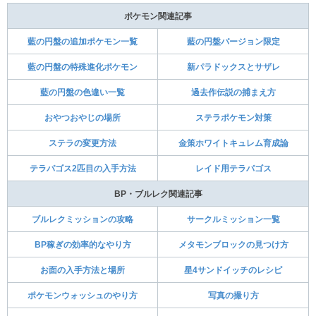
特別講師の解放条件
裏番長の解放条件
シュウメイの競りの解放条件
ひこうの解放条件とやり方
あかしのおまもり入手方法
シンクロマシンの解放条件
3-2教室の男の選択肢
スター団イベントの解放条件
エリアゼロ隠し洞窟の行き方
サザレイベントの場所
アローラゴローニャ場所
藍の円盤エモート一覧
アイウェア一覧と購入場所
-
DLC発売日・購入特典
値段と発売日
早期購入特典
DLC必要容量
藍の円盤クリア後のやりこみ要素はこちら
DLC藍の円盤新ポケモン
新ポケモン