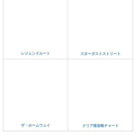
伝説・準伝説ポケモン
パラドックスポケモン
最強ランキング
育成論一覧まとめ
テラレイド攻略記事
テラレイドバトル関連記事
テラレイドバトル攻略
テラレイドバトル周回