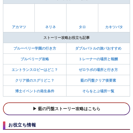
藍の円盤の色違い一覧
過去作伝説の捕まえ方
おやつおやじの場所
ステラポケモン対策
ステラの変更方法
金策ホワイトキュレム育成論
テラパゴス2匹目の入手方法
レイド用テラパゴス
BP・ブルレク関連記事
ブルレクミッションの攻略
サークルミッション一覧
BP稼ぎの効率的なやり方
メタモンブロックの見つけ方
お面の入手方法と場所
星4サンドイッチのレシピ
ポケモンウォッシュのやり方
写真の撮り方
ゴーストタイプの場所
ブルレク募集掲示板
DLCお役立ち情報
リーグ部でできること
ボールの投げ方変更方法