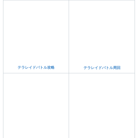
技思い出し
おすすめ設定
タイプ相性表と特徴まとめ
夢特性(レア特性)ポケモン
預かり屋の場所はどこ？
伝説・準伝説・幻ポケモン
お金稼ぎ(金策)
聖なる杭の場所一覧
新ポケモンまとめ
競りの方法
ポケセン横で貰える報酬
特性パッチの入手方法
新要素まとめ
時間操作の方法
努力値振りのやり方
過去作(前作)との違いまとめ
個体値の厳選方法
レアポケモンの入手方法
ふしぎなおくりもの
通信交換のやり方
天気の変え方
夜に変更する方法
すごいとっくんのやり方
ひでんスパイスの入手方法