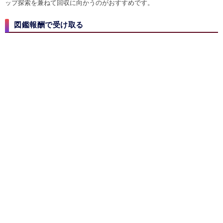
ップ探索を兼ねて回収に向かうのがおすすめです。
図鑑報酬で受け取る
図鑑報酬条件
図鑑が80種類埋まる
みずのいしは、ポケモン図鑑の報酬からも受け取れます。
80種類のポケ
モンを捕まえた後
に、ポケモン図鑑を開いてXボタンを押せば、いつでも
回収できます。