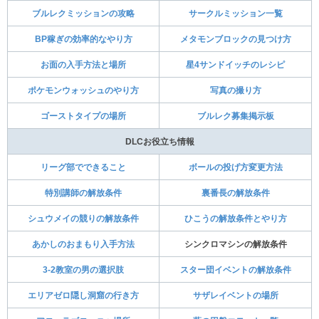
ブルレクミッションの攻略
サークルミッション一覧
BP稼ぎの効率的なやり方
メタモンブロックの見つけ方
お面の入手方法と場所
星4サンドイッチのレシピ
ポケモンウォッシュのやり方
写真の撮り方
ゴーストタイプの場所
ブルレク募集掲示板
DLCお役立ち情報
リーグ部でできること
ボールの投げ方変更方法
特別講師の解放条件
裏番長の解放条件
シュウメイの競りの解放条件
ひこうの解放条件とやり方
あかしのおまもり入手方法
シンクロマシンの解放条件
3-2教室の男の選択肢
スター団イベントの解放条件
エリアゼロ隠し洞窟の行き方
サザレイベントの場所