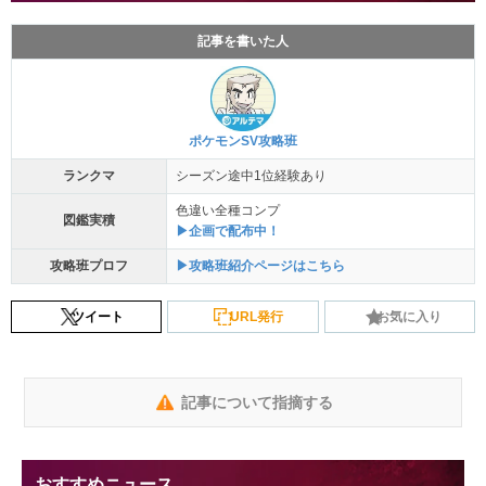
記事を書いた人
ポケモンSV攻略班
ランクマ
シーズン途中1位経験あり
色違い全種コンプ
図鑑実積
▶企画で配布中！
攻略班プロフ
▶攻略班紹介ページはこちら
ツイート
URL発行
お気に入り
記事について指摘する
おすすめニュース