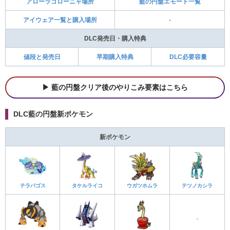
アローラゴローニャ場所
藍の円盤エモート一覧
アイウェア一覧と購入場所
-
DLC発売日・購入特典
値段と発売日
早期購入特典
DLC必要容量
藍の円盤クリア後のやりこみ要素はこちら
DLC藍の円盤新ポケモン
新ポケモン
テラパゴス
タケルライコ
ウガツホムラ
テツノカシラ
-