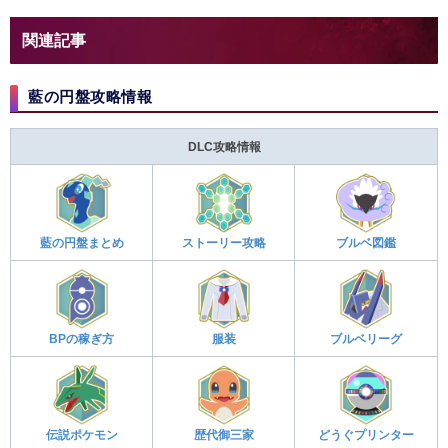
関連記事
藍の円盤攻略情報
DLC攻略情報
藍の円盤まとめ
ストーリー攻略
ブルベ図鑑
BPの稼ぎ方
服装
ブルベリーグ
伝説ポケモン
歴代御三家
どうぐプリンター