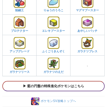
飴細工
りゅうのうろこ
マグマブースター
プロテクター
エレキブースター
あやしいパッチ
アップグレード
ふくごうきんぞく
ガラナツブレス
-
ガラナツリース
ガラナツのえだ
藍の円盤の特殊進化ポケモンはこちら
ポケモンSV攻略トップへ