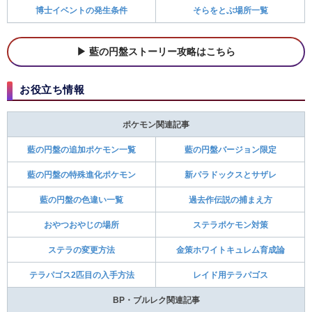
博士イベントの発生条件
そらをとぶ場所一覧
藍の円盤ストーリー攻略はこちら
お役立ち情報
ポケモン関連記事
藍の円盤の追加ポケモン一覧
藍の円盤バージョン限定
藍の円盤の特殊進化ポケモン
新パラドックスとサザレ
藍の円盤の色違い一覧
過去作伝説の捕まえ方
おやつおやじの場所
ステラポケモン対策
ステラの変更方法
金策ホワイトキュレム育成論
テラパゴス2匹目の入手方法
レイド用テラパゴス
BP・ブルレク関連記事