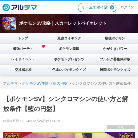
ゲームでポイ活
ログイン
ポケモンSV攻略｜スカーレットバイオレット
トップ
最強コイキング
最強ポケモン
最強パーティ
ポケモン図鑑
かがやきパワー
レイドイベント
ポケモンプレゼンツ
ブルレク募集掲示板
交換掲示板
色違いポケモンクイズ
難問ポケモンクイズ
アルテマ
ポケモンSV攻略
藍の円盤
シンクロマシンの使い方と解放条件
【ポケモンSV】シンクロマシンの使い方と解
放条件【藍の円盤】
最終更新：2024年12月24日(火) 14:25
PR