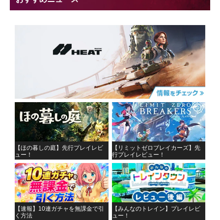
【ほの暮しの庭】先行プレイレビ
【リミットゼロブレイカーズ】先
ュー！
行プレイレビュー！
【速報】10連ガチャを無課金で引
【みんなのトレイン】プレイレビ
く方法
ュー！