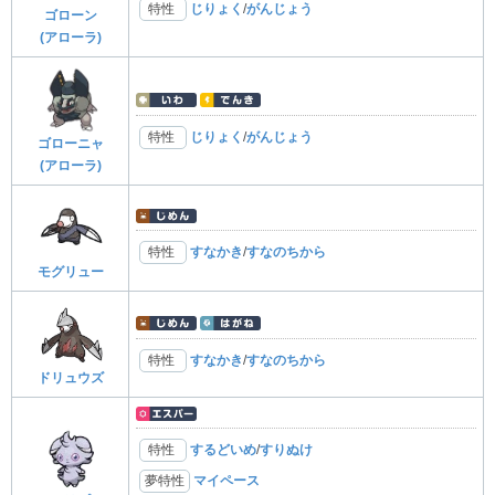
特性
じりょく
/
がんじょう
ゴローン
(アローラ)
特性
じりょく
/
がんじょう
ゴローニャ
(アローラ)
特性
すなかき
/
すなのちから
モグリュー
特性
すなかき
/
すなのちから
ドリュウズ
特性
するどいめ
/
すりぬけ
夢特性
マイペース