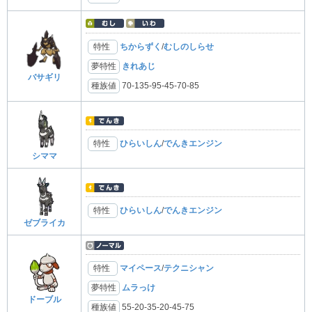
特性
ちからずく
/
むしのしらせ
夢特性
きれあじ
バサギリ
種族値
70-135-95-45-70-85
特性
ひらいしん
/
でんきエンジン
シママ
特性
ひらいしん
/
でんきエンジン
ゼブライカ
特性
マイペース
/
テクニシャン
夢特性
ムラっけ
ドーブル
種族値
55-20-35-20-45-75