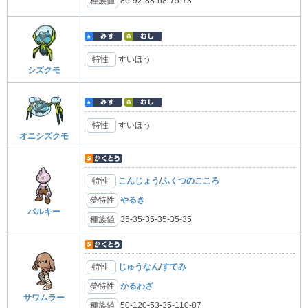
種族値
86-92-88-68-75-73
特性
すいほう
シズクモ
特性
すいほう
オニシズクモ
特性
こんじょう
/
ふくつのこころ
夢特性
やるき
バルキー
種族値
35-35-35-35-35-35
特性
じゅうなん
/
すてみ
夢特性
かるわざ
サワムラー
種族値
50-120-53-35-110-87