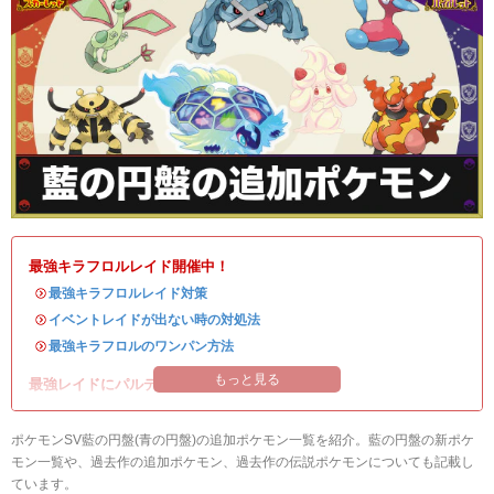
最強キラフロルレイド開催中！
・
最強キラフロルレイド対策
・
イベントレイドが出ない時の対処法
・
最強キラフロルのワンパン方法
もっと見る
最強レイドにパルデアの強力なポケモンが登場！
ポケモンSV藍の円盤(青の円盤)の追加ポケモン一覧を紹介。藍の円盤の新ポケ
モン一覧や、過去作の追加ポケモン、過去作の伝説ポケモンについても記載し
ています。