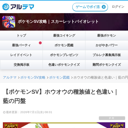
ゲームでポイ活
ログイン
ポケモンSV攻略｜スカーレットバイオレット
トップ
最強コイキング
最強ポケモン
最強パーティ
ポケモン図鑑
かがやきパワー
レイドイベント
ポケモンプレゼンツ
ブルレク募集掲示板
交換掲示板
色違いポケモンクイズ
難問ポケモンクイズ
アルテマ
ポケモンSV攻略
ポケモン図鑑
ホウオウの種族値と色違い｜藍の
【ポケモンSV】ホウオウの種族値と色違い｜
藍の円盤
最終更新：2026年7月1日(水) 08:01
PR