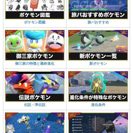
ポケモン図鑑
旅パおすすめ
御三家の特徴と最終進化
新ポケモン
伝説・準伝説
進化条件