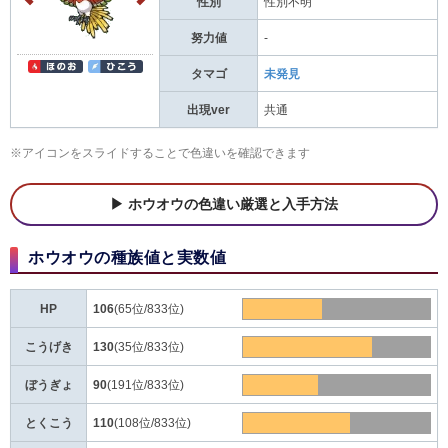
性別
性別不明
努力値
-
タマゴ
未発見
出現ver
共通
※アイコンをスライドすることで色違いを確認できます
ホウオウの色違い厳選と入手方法
ホウオウの種族値と実数値
HP
106
(65位/833位)
こうげき
130
(35位/833位)
ぼうぎょ
90
(191位/833位)
とくこう
110
(108位/833位)