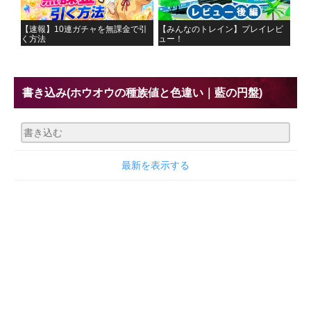
【速報】10連ガチャを無課金で引
【みんなのトレイン】プレイレビ
く方法
ュー！
書き込み
(ホウオウの種族値と色違い｜藍の円盤)
最新を表示する