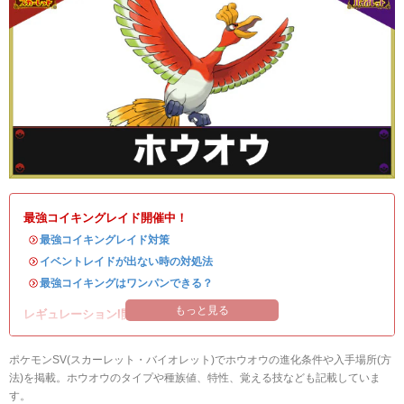
最強コイキングレイド開催中！
・
最強コイキングレイド対策
・
イベントレイドが出ない時の対処法
・
最強コイキングはワンパンできる？
もっと見る
レギュレーションI開催中！
ポケモンSV(スカーレット・バイオレット)でホウオウの進化条件や入手場所(方
法)を掲載。ホウオウのタイプや種族値、特性、覚える技なども記載していま
す。