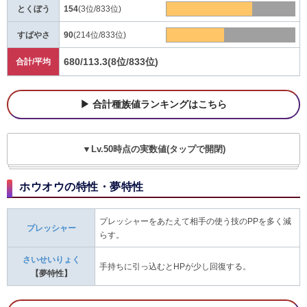
とくぼう
154
(3位/833位)
すばやさ
90
(214位/833位)
680/113.3
(8位/833位)
合計/平均
合計種族値ランキングはこちら
▼Lv.50時点の実数値(タップで開閉)
ホウオウの特性・夢特性
プレッシャーをあたえて相手の使う技のPPを多く減
プレッシャー
らす。
さいせいりょく
手持ちに引っ込むとHPが少し回復する。
【夢特性】