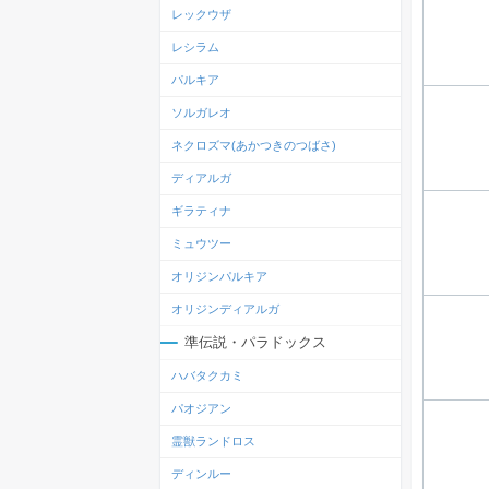
レックウザ
レシラム
パルキア
ソルガレオ
ネクロズマ(あかつきのつばさ)
ディアルガ
ギラティナ
ミュウツー
オリジンパルキア
オリジンディアルガ
準伝説・パラドックス
ハバタクカミ
パオジアン
霊獣ランドロス
ディンルー