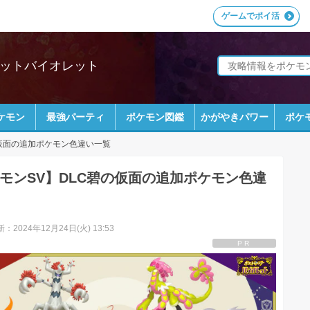
ゲームでポイ活
レットバイオレット
ケモン
最強パーティ
ポケモン図鑑
かがやきパワー
ポケ
の仮面の追加ポケモン色違い一覧
モンSV】DLC碧の仮面の追加ポケモン色違
：2024年12月24日(火) 13:53
PR