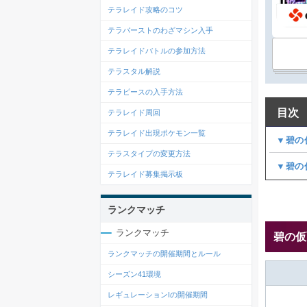
テラレイド攻略のコツ
テラバーストのわざマシン入手
テラレイドバトルの参加方法
テラスタル解説
テラピースの入手方法
目次
テラレイド周回
テラレイド出現ポケモン一覧
▼碧の
テラスタイプの変更方法
▼碧の
テラレイド募集掲示板
ランクマッチ
ランクマッチ
碧の仮
ランクマッチの開催期間とルール
シーズン41環境
レギュレーションIの開催期間