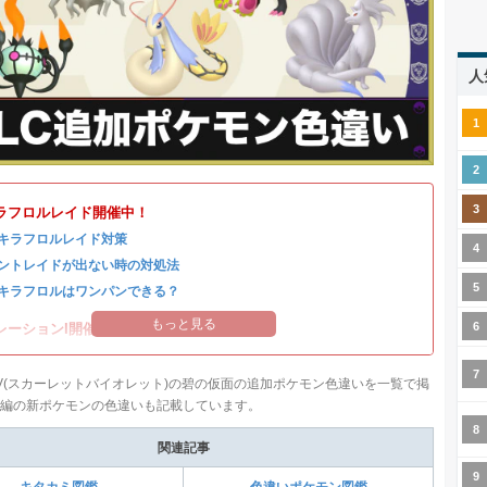
人
ラフロルレイド開催中！
キラフロルレイド対策
ントレイドが出ない時の対処法
キラフロルはワンパンできる？
もっと見る
レーションI開催中！
V(スカーレットバイオレット)の碧の仮面の追加ポケモン色違いを一覧で掲
前編の新ポケモンの色違いも記載しています。
関連記事
キタカミ図鑑
色違いポケモン図鑑