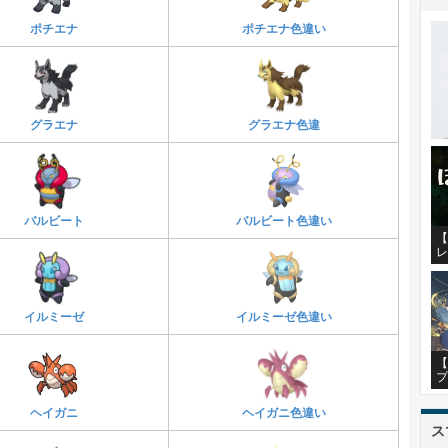
ポチエナ
ポチエナ色違い
グラエナ
グラエナ色違
バルビート
バルビート色違い
【
レ
イルミーゼ
イルミーゼ色違い
【
プ
ヘイガニ
ヘイガニ色違い
ス