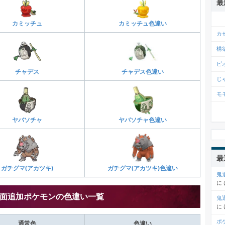
最
カミッチュ
カミッチュ色違い
カ
構
ピ
チャデス
チャデス色違い
じ
モ
ヤバソチャ
ヤバソチャ色違い
最
ガチグマ(アカツキ)
ガチグマ(アカツキ)色違い
鬼
に
面追加ポケモンの色違い一覧
鬼
に
ポ
通常色
色違い