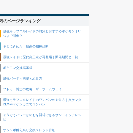
気のページランキング
最強キラフロルレイドの対策とおすすめポケモン｜い
つまで開催？
キミにきめた！最高の相棒診断
最強レイドに歴代御三家が再登場｜開催期間と一覧
ポケモン交換掲示板
最強パーティ構築と組み方
フトゥー博士の攻略｜ザ・ホームウェイ
最強キラフロルレイドのワンパンのやり方｜炎ケンタ
ロスやケケンカニでワンパン
そうぐうパワーほのおを習得できるサンドイッチレシ
ピ
オシャボ孵化余り交換スレッド詳細