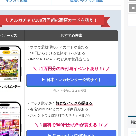
リアルガチャで100万円超の高額カードを狙え！
パサービス
おすすめ理由
・ポケカ最新弾のレアカードが当たる
・50円から引ける低額オリパがある
・iPhone16やPS5など豪華賞品当たる
\ 1万円分のPt付与イベントあり！/
日本トレカセンター公式サイト
当たり報告の口コミ多数！
・パック数が多く
好きなパックを探せる
・有名youtuberとのコラボ商品がある
・ポイントで1回無料でガチャが引ける
掲
\ 無料で500円分のPtが貰える！/
ユ
Cloveオリパ公式サイト