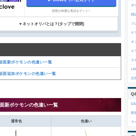
ポ
状態が綺麗な美品をゲット✨️
雑
▼ネットオリパとは？(タップで開閉)
フ
テ
オ
エ
小
仮面新ポケモンの色違い一覧
L
仮面追加ポケモンの色違い一覧
交
Q
Q&
面新ポケモンの色違い一覧
新
通常色
色違い
マ