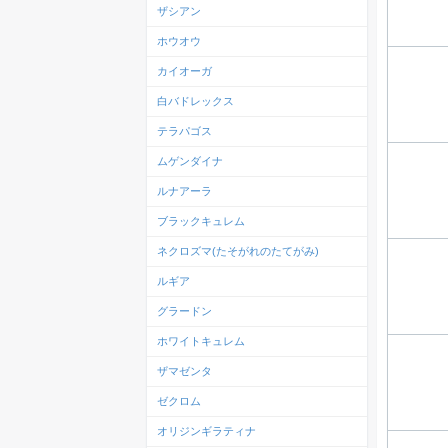
ザシアン
ホウオウ
カイオーガ
白バドレックス
テラパゴス
ムゲンダイナ
ルナアーラ
ブラックキュレム
ネクロズマ(たそがれのたてがみ)
ルギア
グラードン
ホワイトキュレム
ザマゼンタ
ゼクロム
オリジンギラティナ