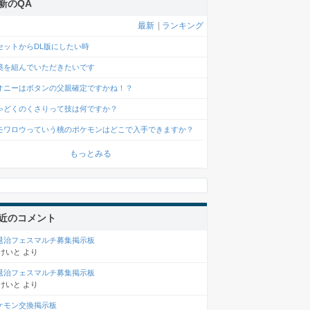
新のQA
最新
|
ランキング
セットからDL版にしたい時
築を組んでいただきたいです
オニーはボタンの父親確定ですかね！？
ゃどくのくさりって技は何ですか？
モワロウっていう桃のポケモンはどこで入手できますか？
もっとみる
近のコメント
退治フェスマルチ募集掲示板
けいと
より
退治フェスマルチ募集掲示板
けいと
より
ケモン交換掲示板