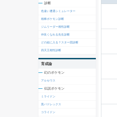
診断
色違い遭遇シミュレーター
相棒ポケモン診断
ジムリーダー相性診断
仲良くなれる先生診断
どの組に入る？スター団診断
四天王相性診断
育成論
幻のポケモン
アルセウス
伝説ポケモン
ミライドン
黒バドレックス
コライドン