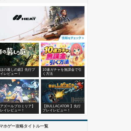
ほの暮しの庭】先行プ
10連ガチャを無課金で引
イレビュー！
く方法
アズールプロミリア】
【BULLACATOR 】先行
レイレビュー！
プレイレビュー！
マホゲー攻略タイトル一覧