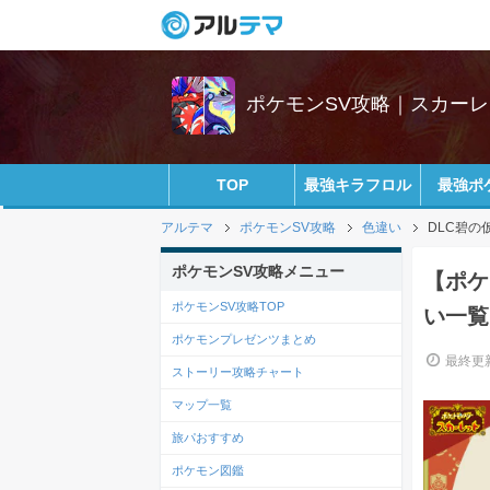
ポケモンSV攻略｜スカー
TOP
最強キラフロル
最強ポ
アルテマ
ポケモンSV攻略
色違い
DLC碧
ポケモンSV攻略メニュー
【ポケ
ポケモンSV攻略TOP
い一覧
ポケモンプレゼンツまとめ
最終更新
ストーリー攻略チャート
マップ一覧
旅パおすすめ
ポケモン図鑑