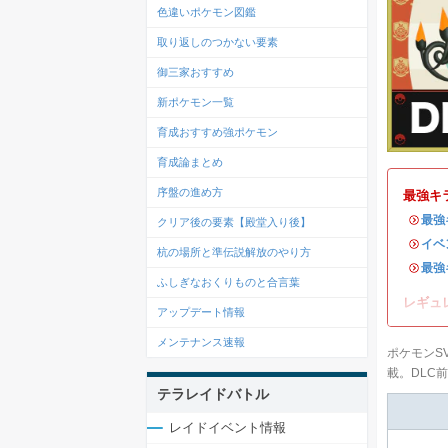
色違いポケモン図鑑
取り返しのつかない要素
御三家おすすめ
新ポケモン一覧
育成おすすめ強ポケモン
育成論まとめ
序盤の進め方
最強キ
・
最強
クリア後の要素【殿堂入り後】
・
イベ
杭の場所と準伝説解放のやり方
・
最強
ふしぎなおくりものと合言葉
レギュ
アップデート情報
メンテナンス速報
ポケモンS
載。DLC
テラレイドバトル
レイドイベント情報