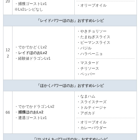
20
・捕獲ゴーストLv1
・オリーブオイル
※Lv2レシピなし
「レイドパワーほのお」おすすめレシピ
・やきチョリソー
・たまねぎスライス
・ピーマンスライス
・でかでかどくLv2
・バジル
12
・
レイドほのおLv2
・ハラペーニョ
2
・経験値ドラゴンLv1
・マスタード
・チリソース
・ペッパー
「ほかくパワーほのお」おすすめレシピ
・なまハム
・スライスチーズ
・でかでかドラゴンLv2
・トルティージャ
・
捕獲ほのおLv2
66
・アボカド
・遭遇ゴーストLv1
・オリーブオイル
・カレーパウダー
「けいけんちパワーほのお」おすすめレシピ