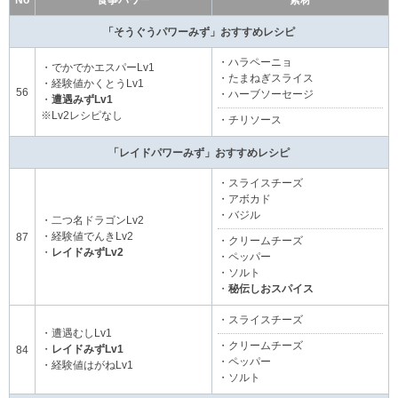
「そうぐうパワーみず」おすすめレシピ
・ハラペーニョ
・でかでかエスパーLv1
・たまねぎスライス
・経験値かくとうLv1
56
・ハーブソーセージ
・
遭遇みずLv1
※Lv2レシピなし
・チリソース
「レイドパワーみず」おすすめレシピ
・スライスチーズ
・アボカド
・バジル
・二つ名ドラゴンLv2
・経験値でんきLv2
87
・クリームチーズ
・
レイドみずLv2
・ペッパー
・ソルト
・
秘伝しおスパイス
・スライスチーズ
・遭遇むしLv1
・クリームチーズ
・
レイドみずLv1
84
・ペッパー
・経験値はがねLv1
・ソルト