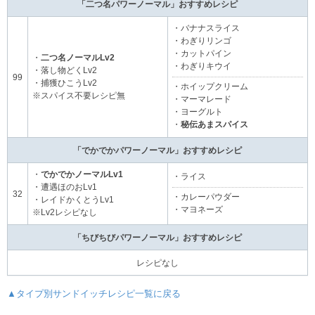
「二つ名パワーノーマル」おすすめレシピ
・バナナスライス
・わぎりリンゴ
・カットパイン
・
二つ名ノーマルLv2
・わぎりキウイ
・落し物どくLv2
99
・捕獲ひこうLv2
・ホイップクリーム
※スパイス不要レシピ無
・マーマレード
・ヨーグルト
・
秘伝あまスパイス
「でかでかパワーノーマル」おすすめレシピ
・
でかでかノーマルLv1
・ライス
・遭遇ほのおLv1
32
・カレーパウダー
・レイドかくとうLv1
・マヨネーズ
※Lv2レシピなし
「ちびちびパワーノーマル」おすすめレシピ
レシピなし
▲タイプ別サンドイッチレシピ一覧に戻る