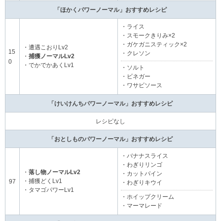
「ほかくパワーノーマル」おすすめレシピ
・ライス
・スモークきりみ×2
・ガケガニスティック×2
・遭遇こおりLv2
15
・クレソン
・
捕獲ノーマルLv2
0
・でかでかあくLv1
・ソルト
・ビネガー
・ワサビソース
「けいけんちパワーノーマル」おすすめレシピ
レシピなし
「おとしものパワーノーマル」おすすめレシピ
・バナナスライス
・わぎりリンゴ
・
落し物ノーマルLv2
・カットパイン
・捕獲どくLv1
97
・わぎりキウイ
・タマゴパワーLv1
・ホイップクリーム
・マーマレード