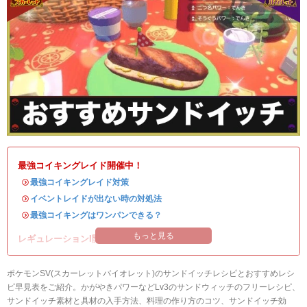
最強コイキングレイド開催中！
・
最強コイキングレイド対策
・
イベントレイドが出ない時の対処法
・
最強コイキングはワンパンできる？
もっと見る
レギュレーションI開催中！
ポケモンSV(スカーレットバイオレット)のサンドイッチレシピとおすすめレシ
ピ早見表をご紹介。かがやきパワーなどLv3のサンドウィッチのフリーレシピ、
サンドイッチ素材と具材の入手方法、料理の作り方のコツ、サンドイッチ効