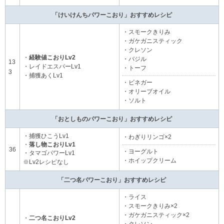
「けいけんちパワーこおり」おすすめレシピ
・スモークきりみ
・ガケガニスティック
・クレソン
・
経験値こおりLv2
・バジル
13
・レイドエスパーLv1
・トーフ
3
・捕獲あくLv1
・ビネガー
・オリーブオイル
・ソルト
「おとしものパワーこおり」おすすめレシピ
・捕獲ひこうLv1
・わぎりリンゴ×2
・
落し物こおりLv1
36
・ヨーグルト
・タマゴパワーLv1
・ホイップクリーム
※Lv2レシピなし
「二つ名パワーこおり」おすすめレシピ
・ライス
・スモークきりみ×2
・ガケガニスティック×2
・
二つ名こおりLv2
・クレソン