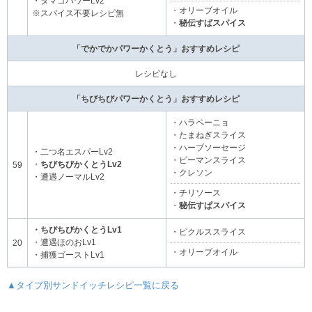
・タマゴパワーLv2
・オリーブオイル
※スパイス不要レシピ無
・
秘伝すぱスパイス
「でかでかパワーかくとう」おすすめレシピ
レシピなし
「ちびちびパワーかくとう」おすすめレシピ
・ハラペーニョ
・たまねぎスライス
・ハーブソーセージ
・二つ名エスパーLv2
・ピーマンスライス
・
ちびちびかくとうLv2
59
・クレソン
・遭遇ノーマルLv2
・チリソース
・
秘伝すぱスパイス
・ちびちびかくとうLv1
・ピクルススライス
・遭遇ほのおLv1
20
・オリーブオイル
・捕獲ゴーストLv1
▲タイプ別サンドイッチレシピ一覧に戻る