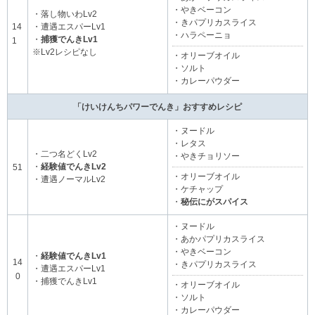
・やきベーコン
・落し物いわLv2
・きパプリカスライス
14
・遭遇エスパーLv1
・ハラペーニョ
・
捕獲でんきLv1
1
※Lv2レシピなし
・オリーブオイル
・ソルト
・カレーパウダー
「けいけんちパワーでんき」おすすめレシピ
・ヌードル
・レタス
・二つ名どくLv2
・やきチョリソー
・
経験値でんきLv2
51
・オリーブオイル
・遭遇ノーマルLv2
・ケチャップ
・
秘伝にがスパイス
・ヌードル
・あかパプリカスライス
・やきベーコン
・
経験値でんきLv1
14
・きパプリカスライス
・遭遇エスパーLv1
0
・捕獲でんきLv1
・オリーブオイル
・ソルト
・カレーパウダー