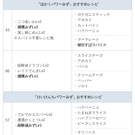
「ほかくパワーみず」おすすめレシピ
・ガケガニスティック
・アボカド
・二つ名いわLv2
・カットパイン
・
捕獲みずLv2
43
・ハラペーニョ
・落し物じめんLv2
※スパイス不要レシピ無
・マーマレード
・
秘伝すぱスパイス
・スライスチーズ
・アボカド
・経験値ドラゴンLv2
・バジル
・レイドでんきLv2
86
・クリームチーズ
・
捕獲みずLv1
・ペッパー
・ソルト
「けいけんちパワーみず」おすすめレシピ
・ハラペーニョ
・たまねぎスライス
・でかでかエスパーLv2
・ハーブソーセージ
・遭遇かくとうLv2
57
・ピーマンスライス
・
経験値みずLv1
・チリソース