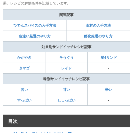
果、レシピの解放条件を記載しています。
関連記事
ひでんスパイスの入手方法
食材の入手方法
色違い厳選のやり方
孵化厳選のやり方
効果別サンドイッチレシピ記事
かがやき
そうぐう
星4サンド
タマゴ
レイド
-
味別サンドイッチレシピ記事
苦い
甘い
辛い
すっぱい
しょっぱい
-
目次