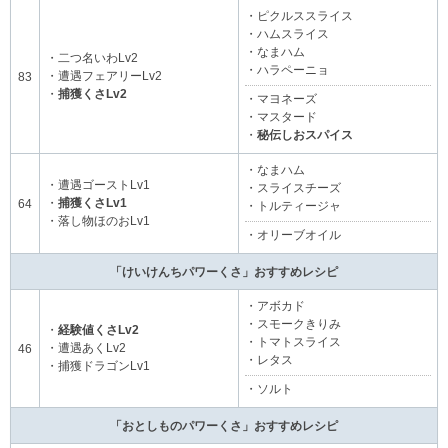
・ピクルススライス
・ハムスライス
・なまハム
・二つ名いわLv2
・ハラペーニョ
・遭遇フェアリーLv2
83
・
捕獲くさLv2
・マヨネーズ
・マスタード
・
秘伝しおスパイス
・なまハム
・遭遇ゴーストLv1
・スライスチーズ
・
捕獲くさLv1
64
・トルティージャ
・落し物ほのおLv1
・オリーブオイル
「けいけんちパワーくさ」おすすめレシピ
・アボカド
・スモークきりみ
・
経験値くさLv2
・トマトスライス
・遭遇あくLv2
46
・レタス
・捕獲ドラゴンLv1
・ソルト
「おとしものパワーくさ」おすすめレシピ