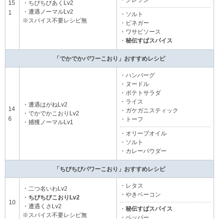
15
・ちびちびあくLv2
・遭遇ノーマルLv2
1
・ソルト
※スパイス不要レシピ無
・ビネガー
・ワサビソース
・
秘伝すぱスパイス
「でかでかパワーこおり」おすすめレシピ
・ハンバーグ
・ヌードル
・ポテトサラダ
・ライス
・遭遇はがねLv2
14
・ガケガニスティック
・でかでかこおりLv2
6
・トーフ
・捕獲ノーマルLv1
・オリーブオイル
・ソルト
・カレーパウダー
「ちびちびパワーこおり」おすすめレシピ
・レタス
・二つ名いわLv2
・やきベーコン
・
ちびちびこおりLv2
10
・遭遇くさLv2
・
秘伝すぱスパイス
※スパイス不要レシピ無
・ペッパー