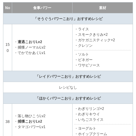
No
食事パワー
素材
「そうぐうパワーこおり」おすすめレシピ
・ライス
・スモークきりみ×2
・ガケガニスティック×2
・
遭遇こおりLv2
15
・クレソン
・捕獲ノーマルLv2
0
・でかでかあくLv1
・ソルト
・ビネガー
・ワサビソース
「レイドパワーこおり」おすすめレシピ
レシピなし
「ほかくパワーこおり」おすすめレシピ
・わぎりリンゴ×2
・わぎりキウイ
・落し物ひこうLv2
・いちごスライス
・
捕獲こおりLv2
38
・タマゴパワーLv1
・ヨーグルト
・ホイップクリーム