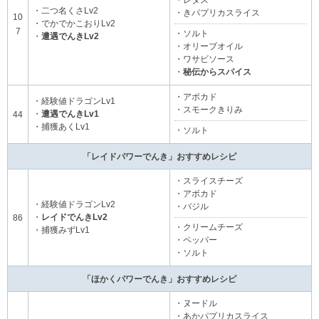
・二つ名くさLv2
・きパプリカスライス
10
・でかでかこおりLv2
7
・ソルト
・
遭遇でんきLv2
・オリーブオイル
・ワサビソース
・
秘伝からスパイス
・アボカド
・経験値ドラゴンLv1
・スモークきりみ
・
遭遇でんきLv1
44
・捕獲あくLv1
・ソルト
「レイドパワーでんき」おすすめレシピ
・スライスチーズ
・アボカド
・経験値ドラゴンLv2
・バジル
・
レイドでんきLv2
86
・クリームチーズ
・捕獲みずLv1
・ペッパー
・ソルト
「ほかくパワーでんき」おすすめレシピ
・ヌードル
・あかパプリカスライス