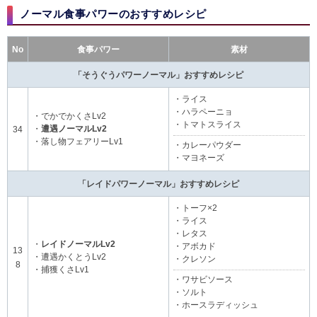
ノーマル食事パワーのおすすめレシピ
No
食事パワー
素材
「そうぐうパワーノーマル」おすすめレシピ
・ライス
・ハラペーニョ
・でかでかくさLv2
・トマトスライス
・
遭遇ノーマルLv2
34
・落し物フェアリーLv1
・カレーパウダー
・マヨネーズ
「レイドパワーノーマル」おすすめレシピ
・トーフ×2
・ライス
・レタス
・
レイドノーマルLv2
・アボカド
13
・遭遇かくとうLv2
・クレソン
8
・捕獲くさLv1
・ワサビソース
・ソルト
・ホースラディッシュ