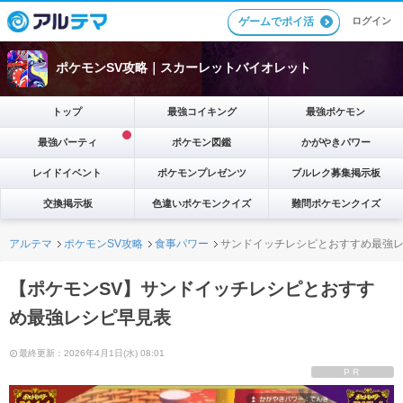
ゲームでポイ活
ログイン
ポケモンSV攻略｜スカーレットバイオレット
トップ
最強コイキング
最強ポケモン
最強パーティ
ポケモン図鑑
かがやきパワー
レイドイベント
ポケモンプレゼンツ
ブルレク募集掲示板
交換掲示板
色違いポケモンクイズ
難問ポケモンクイズ
アルテマ
ポケモンSV攻略
食事パワー
サンドイッチレシピとおすすめ最強
【ポケモンSV】サンドイッチレシピとおすす
め最強レシピ早見表
最終更新：2026年4月1日(水) 08:01
PR