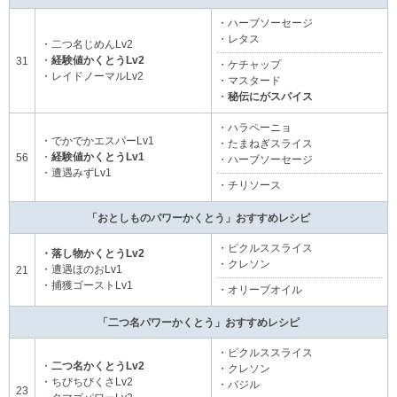
・ハーブソーセージ
・レタス
・二つ名じめんLv2
・
経験値かくとうLv2
31
・ケチャップ
・レイドノーマルLv2
・マスタード
・
秘伝にがスパイス
・ハラペーニョ
・でかでかエスパーLv1
・たまねぎスライス
・
経験値かくとうLv1
56
・ハーブソーセージ
・遭遇みずLv1
・チリソース
「おとしものパワーかくとう」おすすめレシピ
・ピクルススライス
・落し物かくとうLv2
・クレソン
・遭遇ほのおLv1
21
・捕獲ゴーストLv1
・オリーブオイル
「二つ名パワーかくとう」おすすめレシピ
・ピクルススライス
・
二つ名かくとうLv2
・クレソン
・ちびちびくさLv2
・バジル
23