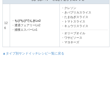
・クレソン
・きパプリカスライス
・たまねぎスライス
・
ちびちびでんきLv2
・トマトスライス
12
・遭遇フェアリーLv2
・キュウリスライス
6
・捕獲エスパーLv1
・オリーブオイル
・ワサビソース
・マヨネーズ
▲タイプ別サンドイッチレシピ一覧に戻る