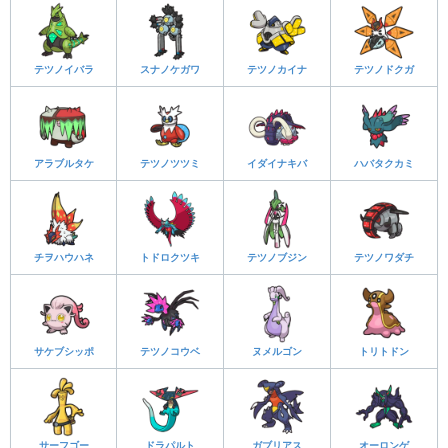
テツノイバラ
スナノケガワ
テツノカイナ
テツノドクガ
アラブルタケ
テツノツツミ
イダイナキバ
ハバタクカミ
チヲハウハネ
トドロクツキ
テツノブジン
テツノワダチ
サケブシッポ
テツノコウベ
ヌメルゴン
トリトドン
サーフゴー
ドラパルト
ガブリアス
オーロンゲ