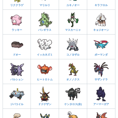
リククラゲ
マリルリ
ユキノオー
キラフロル
ラッキー
バンギラス
マスカーニャ
キョジオーン
ドオー
イッカネズミ
コノヨザル
ボーマンダ
パルシェン
ヒートロトム
オノノクス
サザンドラ
ジバコイル
ドドゲザン
ケンタロス(水)
アーマーガア