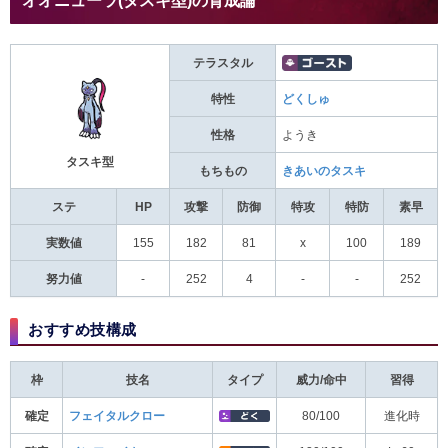
オオニューラ(タスキ型)の育成論
テラスタル
特性
どくしゅ
性格
ようき
タスキ型
もちもの
きあいのタスキ
ステ
HP
攻撃
防御
特攻
特防
素早
実数値
155
182
81
x
100
189
努力値
-
252
4
-
-
252
おすすめ技構成
枠
技名
タイプ
威力/命中
習得
確定
フェイタルクロー
80/100
進化時