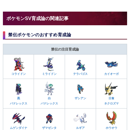
ポケモンSV育成論の関連記事
禁伝ポケモンのおすすめ育成論
禁伝の注目育成論
コライドン
ミライドン
テラパゴス
カイオーガ
黒
白
ザシアン
日食
バドレックス
バドレックス
ネクロズマ
ムゲンダイナ
ザマゼンタ
ルギア
ホウオウ