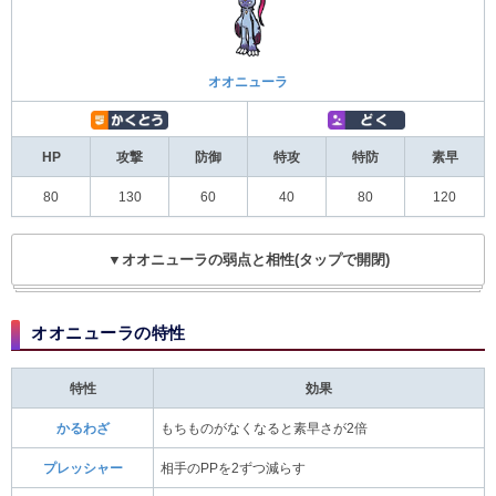
オオニューラ
HP
攻撃
防御
特攻
特防
素早
80
130
60
40
80
120
▼オオニューラの弱点と相性(タップで開閉)
オオニューラの特性
特性
効果
かるわざ
もちものがなくなると素早さが2倍
プレッシャー
相手のPPを2ずつ減らす