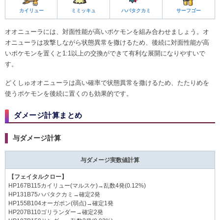
カイリュー
ミミッキュ
ハバタクカミ
サーフゴー
オオニューラには、対面性能が高いポケモンを組み合わせましょう。オ
オニューラは攻撃しながら状態異常を撒けるため、後続に対面性能が高
いポケモンを置くと1:1以上の交換ができて有利な展開になりやすいで
す。
どくしゅオオニューラは高い確率で状態異常を撒けるため、たたりめを
使うポケモンを後続に置くのも効果的です。
ダメージ計算まとめ
与ダメージ計算
与ダメージ実数値計算
【フェイタルクロー】
HP167B115カイリュー(マルスケ)→乱数4発(0.12%)
HP131B75ハバタクカミ→確定2発
HP155B104オーガポン(弱点)→確定1発
HP207B110ゴリランダー→確定2発