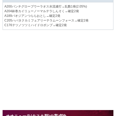
A200パンチグローブウーラオス水流連打→乱数1発(2.05%)
A204鉢巻カイリューノーマルテラしんそく→確定2発
A189パオジアンつららおとし→確定2発
C205ハバタクカミフェアリーテラムーンフォース→確定2発
C176テツノツツミハイドロポンプ→確定2発