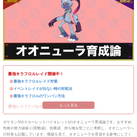
最強キラフロルレイド開催中！
・
最強キラフロルレイド対策
・
イベントレイドが出ない時の対処法
・
最強キラフロルのワンパン方法
もっと見る
最強レイドにパルデアの強力なポケモンが登場！
ポケモンSV(スカーレットバイオレット)のオオニューラ育成論です。おすすめ
性格や努力値振り(実数値)、技構成、持ち物を型ごとに考察し、オオニューラへ
の対策も記載しています。構築を見て、オオニューラを育成する参考にしてく