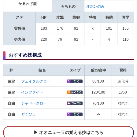
かるわざ型
もちもの
オボンのみ
ステ
HP
攻撃
防御
特攻
特防
素早
実数値
183
176
92
x
101
155
努力値
220
76
92
-
4
116
おすすめ技構成
枠
技名
タイプ
威力/命中
習得
確定
フェイタルクロー
80/100
進化時
確定
インファイト
120/100
Lv60
自由
シャドークロー
70/100
技ﾏｼﾝ
自由
どくびし
-/-
技ﾏｼﾝ
オオニューラの覚える技はこちら