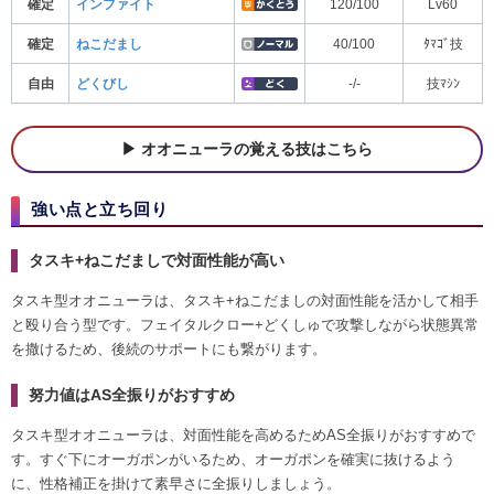
確定
インファイト
120/100
Lv60
確定
ねこだまし
40/100
ﾀﾏｺﾞ技
自由
どくびし
-/-
技ﾏｼﾝ
オオニューラの覚える技はこちら
強い点と立ち回り
タスキ+ねこだましで対面性能が高い
タスキ型オオニューラは、タスキ+ねこだましの対面性能を活かして相手
と殴り合う型です。フェイタルクロー+どくしゅで攻撃しながら状態異常
を撒けるため、後続のサポートにも繋がります。
努力値はAS全振りがおすすめ
タスキ型オオニューラは、対面性能を高めるためAS全振りがおすすめで
す。すぐ下にオーガポンがいるため、オーガポンを確実に抜けるよう
に、性格補正を掛けて素早さに全振りしましょう。