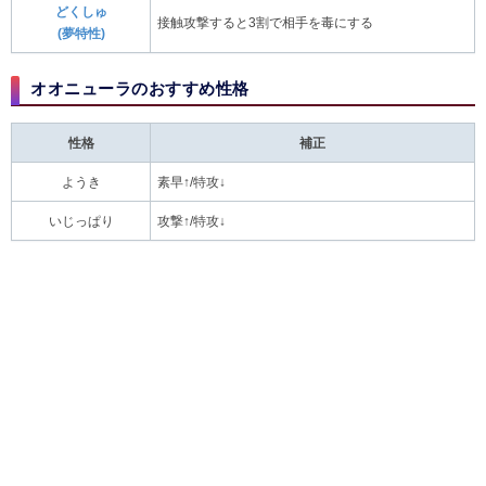
どくしゅ
接触攻撃すると3割で相手を毒にする
(夢特性)
オオニューラのおすすめ性格
性格
補正
ようき
素早↑/特攻↓
いじっぱり
攻撃↑/特攻↓