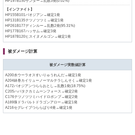
HP197B150サンダー→乱数3発(0.02%)
【インファイト】
HP155B101パオジアン→確定1発
HP131B135テツノツツミ→確定1発
HP261B177ディンルー→乱数2発(95.31%)
HP177B167ハッサム→確定3発
HP187B120ヒスイヌメルゴン→確定1発
被ダメージ計算
被ダメージ実数値計算
A200水ウーラオスすいりゅうれんだ→確定1発
A204鉢巻カイリューノーマルテラしんそく→確定1発
A172パオジアンつららおとし→乱数1発(18.75%)
C205ハバタクカミムーンフォース→確定2発
C176テツノツツミハイドロポンプ→確定2発
A189珠ドラパルトドラゴンアロー→確定1発
A216セグレイブつららばり4発→確定1発