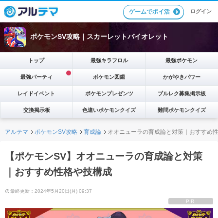
ゲームでポイ活
ログイン
ポケモンSV攻略｜スカーレットバイオレット
トップ
最強キラフロル
最強ポケモン
最強パーティ
ポケモン図鑑
かがやきパワー
レイドイベント
ポケモンプレゼンツ
ブルレク募集掲示板
交換掲示板
色違いポケモンクイズ
難問ポケモンクイズ
アルテマ
ポケモンSV攻略
育成論
オオニューラの育成論と対策｜おすすめ
【ポケモンSV】オオニューラの育成論と対策
｜おすすめ性格や技構成
最終更新：2024年5月20日(月) 09:37
PR