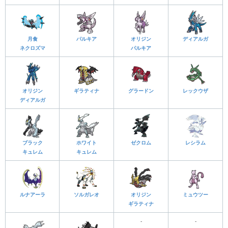
月食
パルキア
オリジン
ディアルガ
ネクロズマ
パルキア
オリジン
ギラティナ
グラードン
レックウザ
ディアルガ
ブラック
ホワイト
ゼクロム
レシラム
キュレム
キュレム
ルナアーラ
ソルガレオ
オリジン
ミュウツー
ギラティナ
-
-