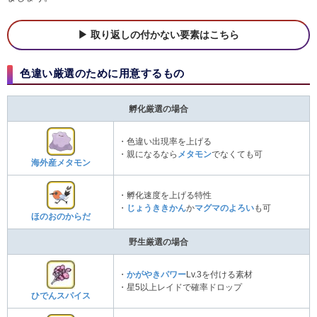
取り返しの付かない要素はこちら
色違い厳選のために用意するもの
孵化厳選の場合
・色違い出現率を上げる
・親になるなら
メタモン
でなくても可
海外産メタモン
・孵化速度を上げる特性
・
じょうききかん
か
マグマのよろい
も可
ほのおのからだ
野生厳選の場合
・
かがやきパワー
Lv.3を付ける素材
・星5以上レイドで確率ドロップ
ひでんスパイス