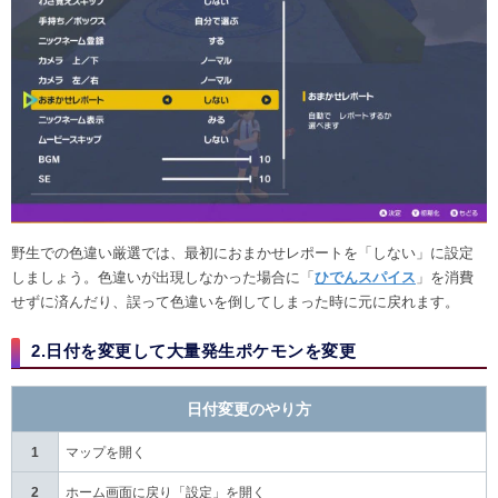
野生での色違い厳選では、最初におまかせレポートを「しない」に設定
しましょう。色違いが出現しなかった場合に「
ひでんスパイス
」を消費
せずに済んだり、誤って色違いを倒してしまった時に元に戻れます。
2.日付を変更して大量発生ポケモンを変更
日付変更のやり方
1
マップを開く
2
ホーム画面に戻り「設定」を開く