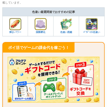
載しています。
色違い厳選関連でおすすめの記事
輝きパワー
国際孵化
色違い図鑑
ﾊﾟﾗﾄﾞｯｸｽ色違い
ポイ活でゲームの課金代を稼ごう！