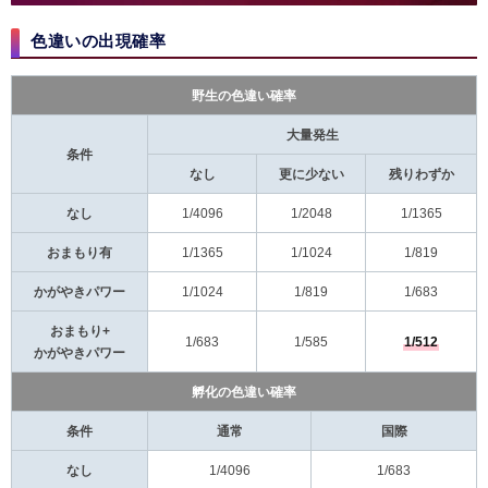
色違いの出現確率​
野生の色違い確率
大量発生
条件
なし
更に少ない
残りわずか
なし
1/4096
1/2048
1/1365
おまもり有
1/1365
1/1024
1/819
かがやきパワー
1/1024
1/819
1/683
おまもり+
1/683
1/585
1/512
かがやきパワー
孵化の色違い確率
条件
通常
国際
なし
1/4096
1/683