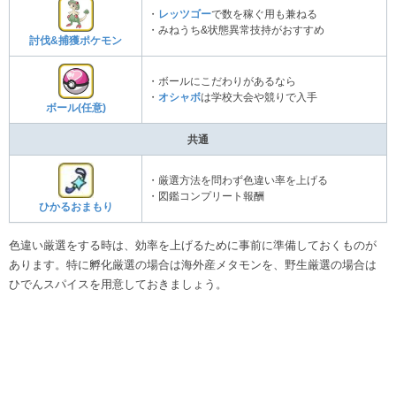
・
レッツゴー
で数を稼ぐ用も兼ねる
・みねうち&状態異常技持がおすすめ
討伐&捕獲ポケモン
・ボールにこだわりがあるなら
・
オシャボ
は学校大会や競りで入手
ボール(任意)
共通
・厳選方法を問わず色違い率を上げる
・図鑑コンプリート報酬
ひかるおまもり
色違い厳選をする時は、効率を上げるために事前に準備しておくものが
あります。特に孵化厳選の場合は海外産メタモンを、野生厳選の場合は
ひでんスパイスを用意しておきましょう。