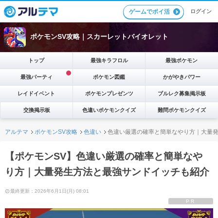
ゲームでポイ活
ログイン
ポケモンSV攻略｜スカーレットバイオレット
トップ
最強キラフロル
最強ポケモン
最強パーティ
ポケモン図鑑
かがやきパワー
レイドイベント
ポケモンプレゼンツ
ブルレク募集掲示板
交換掲示板
色違いポケモンクイズ
難問ポケモンクイズ
アルテマ
ポケモンSV攻略
色違い
色違い厳選の確率と簡単なやり方｜大量
【ポケモンSV】色違い厳選の確率と簡単なや
り方｜大量発生方法と最強サンドイッチも紹介
最終更新：2026年6月1日(月) 08:01
PR