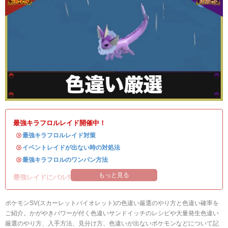
最強キラフロルレイド開催中！
・
最強キラフロルレイド対策
・
イベントレイドが出ない時の対処法
・
最強キラフロルのワンパン方法
もっと見る
最強レイドにパルデアの強力なポケモンが登場！
ポケモンSV(スカーレットバイオレット)の色違い厳選のやり方と色違い確率を
ご紹介。かがやきパワーが付く色違いサンドイッチのレシピや大量発生色違い
厳選のやり方、入手方法、見分け方、色違いが出ないポケモンなどについて記