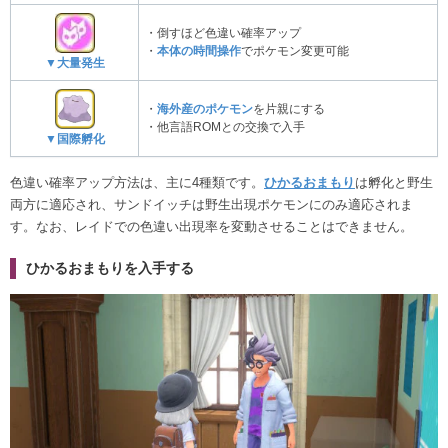
・倒すほど色違い確率アップ
・
本体の時間操作
でポケモン変更可能
▼大量発生
・
海外産のポケモン
を片親にする
・他言語ROMとの交換で入手
▼国際孵化
色違い確率アップ方法は、主に4種類です。
ひかるおまもり
は孵化と野生
両方に適応され、サンドイッチは野生出現ポケモンにのみ適応されま
す。なお、レイドでの色違い出現率を変動させることはできません。
ひかるおまもりを入手する