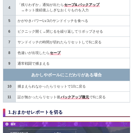
「残りわずか」通知が出たら
セーブ&
バックアップ
4
→ネット接続後ふしぎなおくりものを入力
5
かがやきパワーLv.3のサンドイッチを食べる
6
ピクニック開く→閉じるを繰り返してリポップさせる
7
サンドイッチの時間が切れたらリセットして6に戻る
8
色違いが出現したら
セーブ
9
通常戦闘で捕まえる
あかしやボールにこだわりがある場合
10
捕まえられなかったらリセットで10に戻る
11
証が無かったらリセット後
バックアップ復元
で6に戻る
1.おまかせレポートを切る