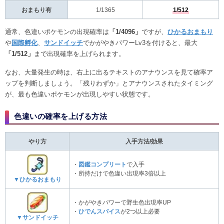
おまもり有
1/1365
1/512
通常、色違いポケモンの出現確率は
「1/4096」
ですが、
ひかるおまもり
や
国際孵化
、
サンドイッチ
でかがやきパワーLv3を付けると、最大
「1/512」
まで出現確率を上げられます。
なお、大量発生の時は、右上に出るテキストのアナウンスを見て確率ア
ップを判断しましょう。「残りわずか」とアナウンスされたタイミング
が、最も色違いポケモンが出現しやすい状態です。
色違いの確率を上げる方法
やり方
入手方法/効果
・
図鑑コンプリート
で入手
・所持だけで色違い出現率3倍以上
▼ひかるおまもり
・かがやきパワーで野生色出現率UP
・
ひでんスパイス
が2つ以上必要
▼サンドイッチ