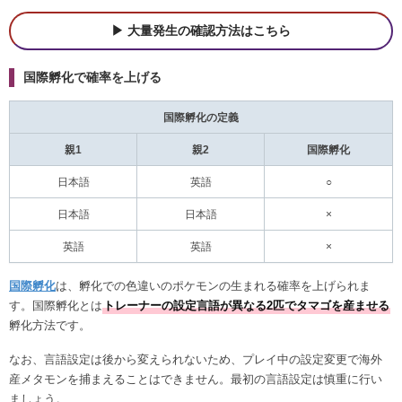
大量発生の確認方法はこちら
国際孵化で確率を上げる
国際孵化の定義
親1
親2
国際孵化
日本語
英語
○
日本語
日本語
×
英語
英語
×
国際孵化
は、孵化での色違いのポケモンの生まれる確率を上げられま
す。国際孵化とは
トレーナーの設定言語が異なる2匹でタマゴを産ませる
孵化方法です。
なお、言語設定は後から変えられないため、プレイ中の設定変更で海外
産メタモンを捕まえることはできません。最初の言語設定は慎重に行い
ましょう。