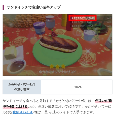
サンドイッチで色違い確率アップ
かがやきパワーLV3
1/1024
色違い確率
サンドイッチを食べると発動する「かがやきパワーLv3」は、
色違いの確
率を4倍に上げる
ため、色違い厳選において必須です。かがやきパワーに
必要な
秘伝スパイス
2種は、星5以上のレイドで入手できます。