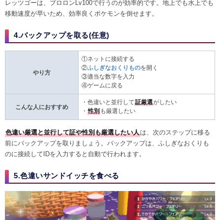
レッツゴーは、ブロロンLv100で行うのが効率的です。地上でも水上でも
移動速度が早いため、効率良くポケモンを倒せます。
4.バックアップを取る(任意)
①ネットに接続する
②
ふしぎなおくりもの
を開く
やり方
③適当な数字を入力
④ゲームに戻る
・色違いと並行して
証厳選
がしたい
こんな人におすすめ
・
性別
も厳選したい
色違い厳選と並行して証や性別も厳選したい人
は、次のステップに移る
前にバックアップを取りましょう。バックアップは、ふしぎなおくりも
のに接続してIDを入力すると自動で行われます。
5.色違いサンドイッチを食べる