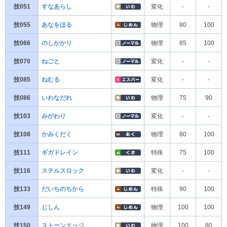
技051
すなあらし
変化
-
-
技055
あなをほる
物理
80
100
技066
のしかかり
物理
85
100
技070
ねごと
変化
-
-
技085
ねむる
変化
-
-
技086
いわなだれ
物理
75
90
技103
みがわり
変化
-
-
技108
かみくだく
物理
80
100
技111
ギガドレイン
特殊
75
100
技116
ステルスロック
変化
-
-
技133
だいちのちから
特殊
90
100
技149
じしん
物理
100
100
技150
ストーンエッジ
物理
100
80