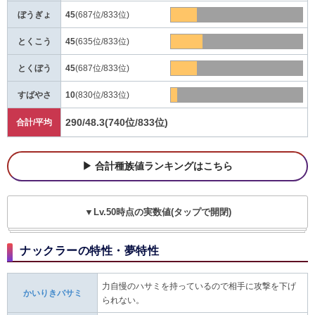
ぼうぎょ
45
(687位/833位)
とくこう
45
(635位/833位)
とくぼう
45
(687位/833位)
すばやさ
10
(830位/833位)
290/48.3
(740位/833位)
合計/平均
合計種族値ランキングはこちら
▼Lv.50時点の実数値(タップで開閉)
ナックラーの特性・夢特性
力自慢のハサミを持っているので相手に攻撃を下げ
かいりきバサミ
られない。