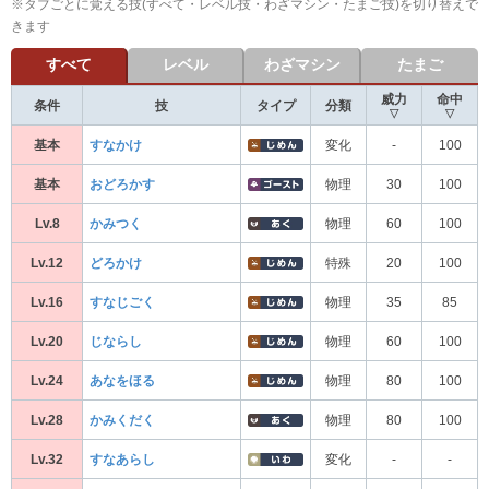
※タブごとに覚える技(すべて・レベル技・わざマシン・たまご技)を切り替えで
きます
すべて
レベル
わざマシン
たまご
威力
命中
条件
技
タイプ
分類
▽
▽
基本
すなかけ
変化
-
100
基本
おどろかす
物理
30
100
Lv.8
かみつく
物理
60
100
Lv.12
どろかけ
特殊
20
100
Lv.16
すなじごく
物理
35
85
Lv.20
じならし
物理
60
100
Lv.24
あなをほる
物理
80
100
Lv.28
かみくだく
物理
80
100
Lv.32
すなあらし
変化
-
-