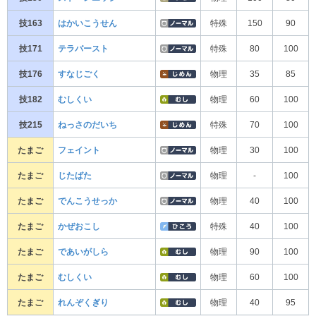
技163
はかいこうせん
特殊
150
90
技171
テラバースト
特殊
80
100
技176
すなじごく
物理
35
85
技182
むしくい
物理
60
100
技215
ねっさのだいち
特殊
70
100
たまご
フェイント
物理
30
100
たまご
じたばた
物理
-
100
たまご
でんこうせっか
物理
40
100
たまご
かぜおこし
特殊
40
100
たまご
であいがしら
物理
90
100
たまご
むしくい
物理
60
100
たまご
れんぞくぎり
物理
40
95