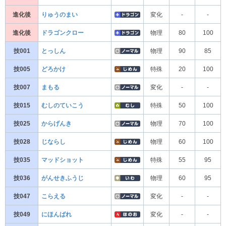
進化後
りゅうのまい
変化
-
-
進化後
ドラゴンクロー
物理
80
100
技001
とっしん
物理
90
85
技005
どろかけ
特殊
20
100
技007
まもる
変化
-
-
技015
むしのていこう
特殊
50
100
技025
からげんき
物理
70
100
技028
じならし
物理
60
100
技035
マッドショット
特殊
55
95
技036
がんせきふうじ
物理
60
95
技047
こらえる
変化
-
-
技049
にほんばれ
変化
-
-