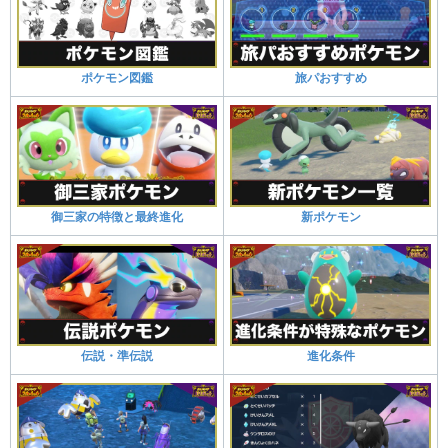
ポケモン図鑑
旅パおすすめ
御三家の特徴と最終進化
新ポケモン
伝説・準伝説
進化条件