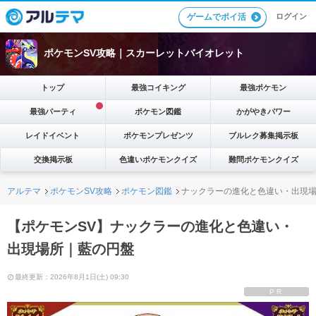
ゲームでポイ活
ログイン
ポケモンSV攻略｜スカーレットバイオレット
トップ
最強コイキング
最強ポケモン
最強パーティ
ポケモン図鑑
かがやきパワー
レイドイベント
ポケモンプレゼンツ
ブルレク募集掲示板
交換掲示板
色違いポケモンクイズ
難問ポケモンクイズ
アルテマ
ポケモンSV攻略
ポケモン図鑑
ナックラーの進化と色違い・出現
【ポケモンSV】ナックラーの進化と色違い・
出現場所｜藍の円盤
最終更新：2026年8月1日(土) 09:30
PR