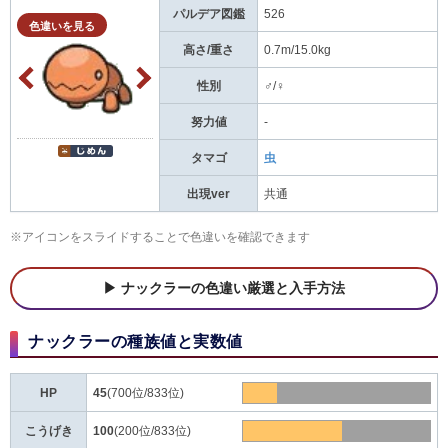
パルデア図鑑
526
色違いを見る
高さ/重さ
0.7m/15.0kg
性別
♂/♀
努力値
-
タマゴ
虫
出現ver
共通
※アイコンをスライドすることで色違いを確認できます
ナックラーの色違い厳選と入手方法
ナックラーの種族値と実数値
HP
45
(700位/833位)
こうげき
100
(200位/833位)