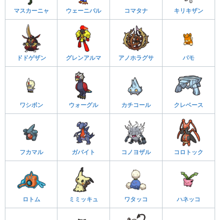
マスカーニャ
ウェーニバル
コマタナ
キリキザン
ドドゲザン
グレンアルマ
アノホラグサ
パモ
ワシボン
ウォーグル
カチコール
クレベース
フカマル
ガバイト
コノヨザル
コロトック
ロトム
ミミッキュ
ワタッコ
ハネッコ