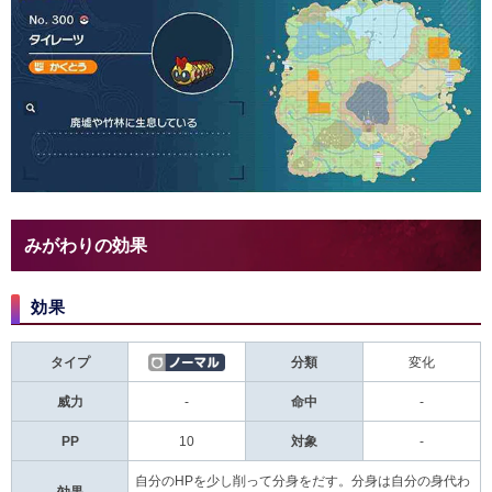
みがわりの効果
効果
タイプ
分類
変化
威力
-
命中
-
PP
10
対象
-
自分のHPを少し削って分身をだす。分身は自分の身代わ