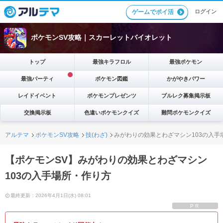
ゲームでポイ活
ログイン
ポケモンSV攻略｜スカーレットバイオレット
トップ
最強キラフロル
最強ポケモン
最強パーティ
ポケモン図鑑
かがやきパワー
レイドイベント
ポケモンプレゼンツ
ブルレク募集掲示板
交換掲示板
色違いポケモンクイズ
難問ポケモンクイズ
アルテマ
ポケモンSV攻略
技(わざ)
みがわりの効果とわざマシン103の入手
【ポケモンSV】みがわりの効果とわざマシン
103の入手場所・作り方
最終更新：2026年4月1日(水) 08:01
PR