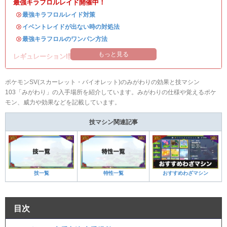
最強キラフロルレイド開催中！
・
最強キラフロルレイド対策
・
イベントレイドが出ない時の対処法
・
最強キラフロルのワンパン方法
もっと見る
レギュレーションI開催中！
ポケモンSV(スカーレット・バイオレット)のみがわりの効果と技マシン
103「みがわり」の入手場所を紹介しています。みがわりの仕様や覚えるポケ
モン、威力や効果などを記載しています。
技マシン関連記事
技一覧
特性一覧
おすすめわざマシン
目次