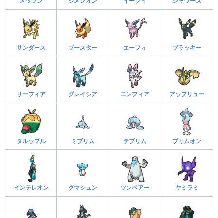
メッソン
ジメレオン
イーブイ
シャワーズ
サンダース
ブースター
エーフィ
ブラッキー
リーフィア
グレイシア
ニンフィア
アップリュー
タルップル
ミブリム
テブリム
ブリムオン
インテレオン
クマシュン
ツンベアー
ヤミラミ