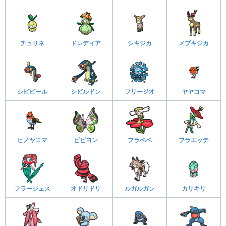
チュリネ
ドレディア
シキジカ
メブキジカ
シビビール
シビルドン
フリージオ
ヤヤコマ
ヒノヤコマ
ビビヨン
フラベベ
フラエッテ
フラージェス
オドリドリ
ルガルガン
カリキリ