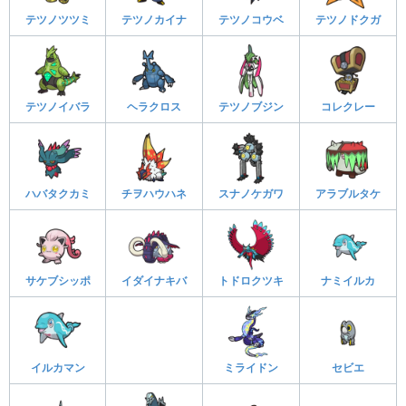
テツノツツミ
テツノカイナ
テツノコウベ
テツノドクガ
テツノイバラ
ヘラクロス
テツノブジン
コレクレー
ハバタクカミ
チヲハウハネ
スナノケガワ
アラブルタケ
サケブシッポ
イダイナキバ
トドロクツキ
ナミイルカ
イルカマン
ミライドン
セビエ