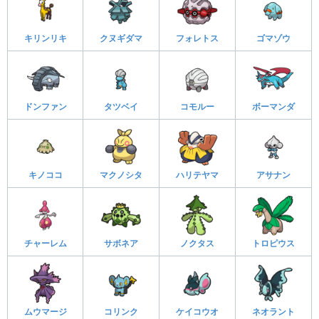
キリンリキ
クヌギダマ
フォレトス
ゴマゾウ
ドンファン
タツベイ
コモルー
ボーマンダ
キノココ
マクノシタ
ハリテヤマ
アサナン
チャーレム
サボネア
ノクタス
トロピウス
ムウマージ
コリンク
ケイコウオ
ネオラント