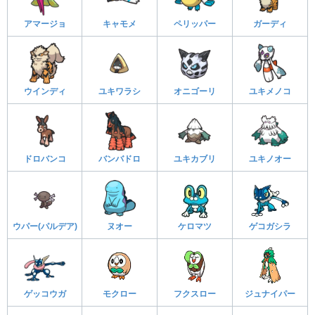
アマージョ
キャモメ
ペリッパー
ガーディ
ウインディ
ユキワラシ
オニゴーリ
ユキメノコ
ドロバンコ
バンバドロ
ユキカブリ
ユキノオー
ウパー(パルデア)
ヌオー
ケロマツ
ゲコガシラ
ゲッコウガ
モクロー
フクスロー
ジュナイパー