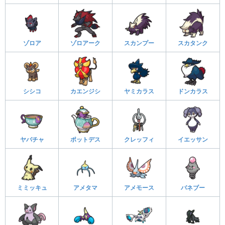
ゾロア
ゾロアーク
スカンプー
スカタンク
シシコ
カエンジシ
ヤミカラス
ドンカラス
ヤバチャ
ポットデス
クレッフィ
イエッサン
ミミッキュ
アメタマ
アメモース
バネブー