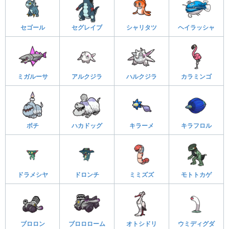
セゴール
セグレイブ
シャリタツ
ヘイラッシャ
ミガルーサ
アルクジラ
ハルクジラ
カラミンゴ
ボチ
ハカドッグ
キラーメ
キラフロル
ドラメシヤ
ドロンチ
ミミズズ
モトトカゲ
ブロロン
ブロロローム
オトシドリ
ウミディグダ