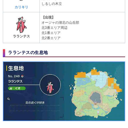
しるしの木立
カリキリ
【出現】
オージャの湖北の山岳部
北3番エリア周辺
北1番エリア
ラランテス
北2番エリア
ラランテスの生息地