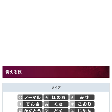
覚える技
タイプ