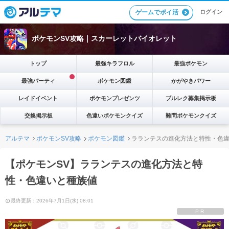
ゲームでポイ活
ログイン
ポケモンSV攻略｜スカーレットバイオレット
トップ
最強キラフロル
最強ポケモン
最強パーティ
ポケモン図鑑
かがやきパワー
レイドイベント
ポケモンプレゼンツ
ブルレク募集掲示板
交換掲示板
色違いポケモンクイズ
難問ポケモンクイズ
アルテマ
ポケモンSV攻略
ポケモン図鑑
ラランテスの進化方法と特性・色
【ポケモンSV】ラランテスの進化方法と特
性・色違いと種族値
最終更新：2026年7月1日(水) 08:01
PR