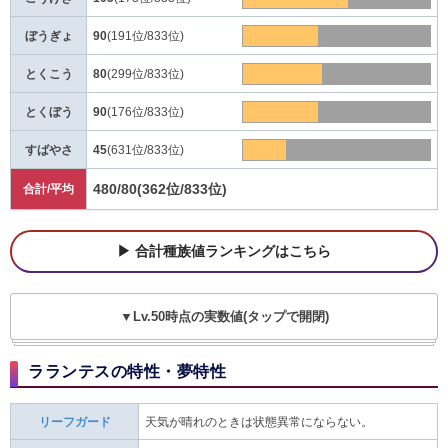
ぼうぎょ
90
(191位/833位)
とくこう
80
(299位/833位)
とくぼう
90
(176位/833位)
すばやさ
45
(631位/833位)
480/80
(362位/833位)
合計/平均
合計種族値ランキングはこちら
▼Lv.50時点の実数値(タップで開閉)
ラランテスの特性・夢特性
リーフガード
天気が晴れのときは状態異常にならない。