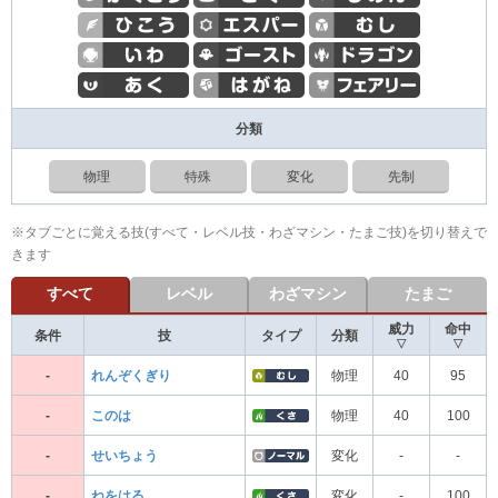
分類
物理
特殊
変化
先制
※タブごとに覚える技(すべて・レベル技・わざマシン・たまご技)を切り替えで
きます
すべて
レベル
わざマシン
たまご
威力
命中
条件
技
タイプ
分類
▽
▽
-
れんぞくぎり
物理
40
95
-
このは
物理
40
100
-
せいちょう
変化
-
-
-
ねをはる
変化
-
100