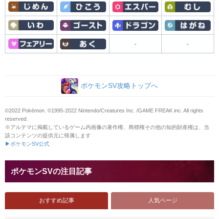
-
-
ポケモンSV攻略トップへ
©2022 Pokémon. ©1995-2022 Nintendo/Creatures Inc. /GAME FREAK inc. All rights
reserved.
※アルテマに掲載しているゲーム内画像の著作権、商標権その他の知的財産権は、当
該コンテンツの提供元に帰属します
▶ポケモンSV公式
ポケモンSVの注目記事
おすすめ記事
人気ページ