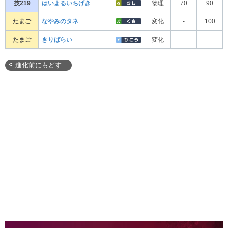
技219
はいよるいちげき
物理
70
90
たまご
なやみのタネ
変化
-
100
たまご
きりばらい
変化
-
-
進化前にもどす