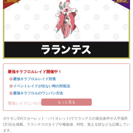
最強キラフロルレイド開催中！
・
最強キラフロルレイド対策
・
イベントレイドが出ない時の対処法
・
最強キラフロルのワンパン方法
もっと見る
最強レイドにパルデアの強力なポケモンが登場！
ポケモンSV(スカーレット・バイオレット)でラランテスの進化条件や入手場所
(方法)を掲載。ラランテスのタイプや種族値、特性、覚える技なども記載してい
ます。