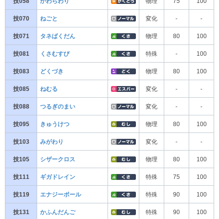
技058
かわらわり
物理
75
100
技070
ねごと
変化
-
-
技071
タネばくだん
物理
80
100
技081
くさむすび
特殊
-
100
技083
どくづき
物理
80
100
技085
ねむる
変化
-
-
技088
つるぎのまい
変化
-
-
技095
きゅうけつ
物理
80
100
技103
みがわり
変化
-
-
技105
シザークロス
物理
80
100
技111
ギガドレイン
特殊
75
100
技119
エナジーボール
特殊
90
100
技131
かふんだんご
特殊
90
100