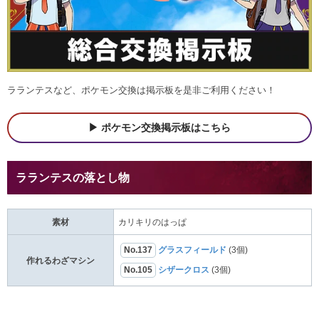
ラランテスなど、ポケモン交換は掲示板を是非ご利用ください！
ポケモン交換掲示板はこちら
ラランテスの落とし物
素材
カリキリのはっぱ
No.137
グラスフィールド
(3個)
作れるわざマシン
No.105
シザークロス
(3個)