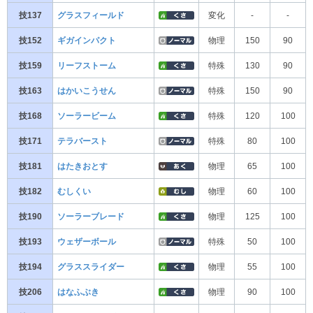
技137
グラスフィールド
変化
-
-
技152
ギガインパクト
物理
150
90
技159
リーフストーム
特殊
130
90
技163
はかいこうせん
特殊
150
90
技168
ソーラービーム
特殊
120
100
技171
テラバースト
特殊
80
100
技181
はたきおとす
物理
65
100
技182
むしくい
物理
60
100
技190
ソーラーブレード
物理
125
100
技193
ウェザーボール
特殊
50
100
技194
グラススライダー
物理
55
100
技206
はなふぶき
物理
90
100