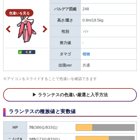
パルデア図鑑
248
色違いを見る
高さ/重さ
0.9m/18.5kg
性別
♂/♀
努力値
-
タマゴ
植物
出現ver
共通
※アイコンをスライドすることで色違いを確認できます
ラランテスの色違い厳選と入手方法
ラランテスの種族値と実数値
HP
70
(386位/833位)
こうげき
105
(173位/833位)