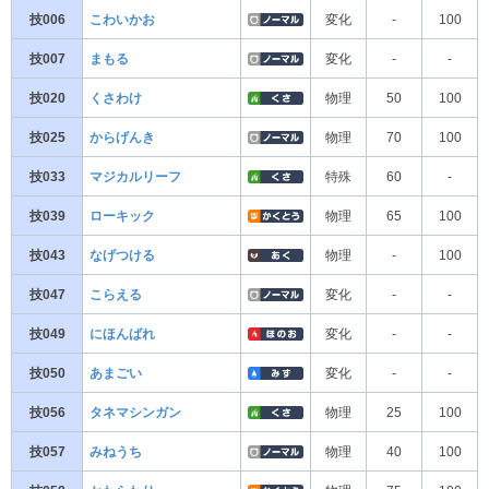
技006
こわいかお
変化
-
100
技007
まもる
変化
-
-
技020
くさわけ
物理
50
100
技025
からげんき
物理
70
100
技033
マジカルリーフ
特殊
60
-
技039
ローキック
物理
65
100
技043
なげつける
物理
-
100
技047
こらえる
変化
-
-
技049
にほんばれ
変化
-
-
技050
あまごい
変化
-
-
技056
タネマシンガン
物理
25
100
技057
みねうち
物理
40
100