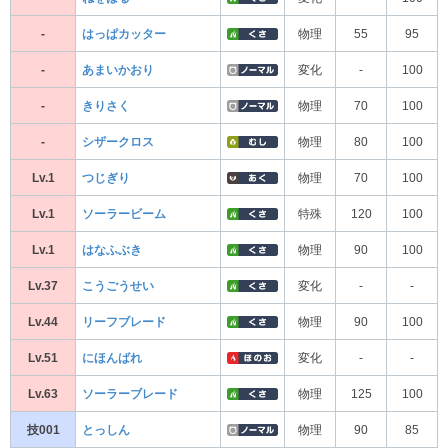
-
はっぱカッター
物理
55
95
-
あまいかおり
変化
-
100
-
きりさく
物理
70
100
-
シザークロス
物理
80
100
Lv.1
つじぎり
物理
70
100
Lv.1
ソーラービーム
特殊
120
100
Lv.1
はなふぶき
物理
90
100
Lv.37
こうごうせい
変化
-
-
Lv.44
リーフブレード
物理
90
100
Lv.51
にほんばれ
変化
-
-
Lv.63
ソーラーブレード
物理
125
100
技001
とっしん
物理
90
85