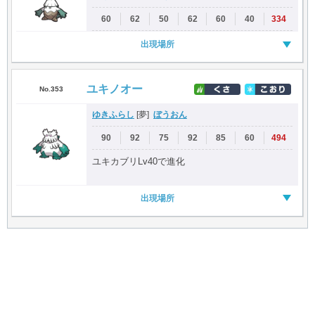
60
62
50
62
60
40
334
出現場所
ユキノオー
No.353
ゆきふらし
ぼうおん
[夢]
90
92
75
92
85
60
494
ユキカブリLv40で進化
出現場所