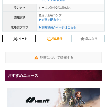
ランクマ
シーズン途中1位経験あり
色違い全種コンプ
図鑑実積
▶企画で配布中！
攻略班プロフ
▶攻略班紹介ページはこちら
ツイート
URL発行
お気に入り
記事について指摘する
おすすめニュース