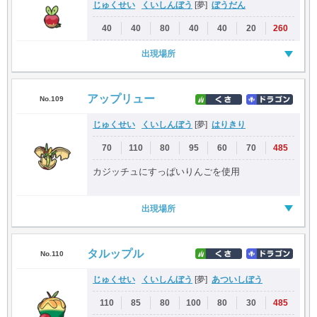
じゅくせい
くいしんぼう
ぼうだん
[夢]
40
40
80
40
40
20
260
出現場所
アップリュー
No.109
じゅくせい
くいしんぼう
はりきり
[夢]
70
110
80
95
60
70
485
カジッチュにすっぱいりんごを使用
出現場所
タルップル
No.110
じゅくせい
くいしんぼう
あついしぼう
[夢]
110
85
80
100
80
30
485