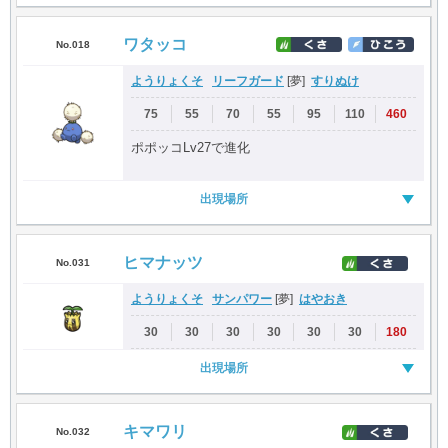
ワタッコ
No.018
ようりょくそ
リーフガード
すりぬけ
[夢]
75
55
70
55
95
110
460
ポポッコLv27で進化
出現場所
ヒマナッツ
No.031
ようりょくそ
サンパワー
はやおき
[夢]
30
30
30
30
30
30
180
出現場所
キマワリ
No.032