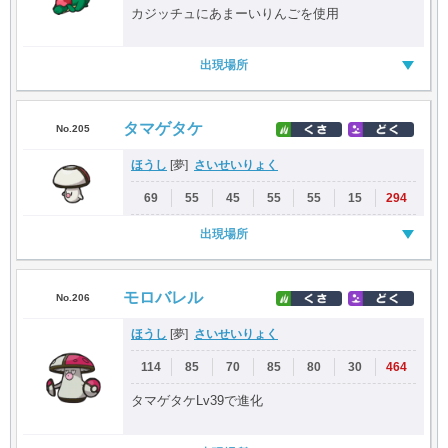
カジッチュにあまーいりんごを使用
出現場所
タマゲタケ
No.205
ほうし
さいせいりょく
[夢]
69
55
45
55
55
15
294
出現場所
モロバレル
No.206
ほうし
さいせいりょく
[夢]
114
85
70
85
80
30
464
タマゲタケLv39で進化