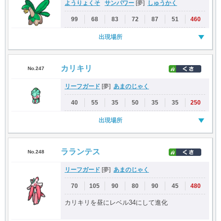
ようりょくそ
サンパワー
しゅうかく
[夢]
99
68
83
72
87
51
460
出現場所
カリキリ
No.247
リーフガード
あまのじゃく
[夢]
40
55
35
50
35
35
250
出現場所
ラランテス
No.248
リーフガード
あまのじゃく
[夢]
70
105
90
80
90
45
480
カリキリを昼にレベル34にして進化