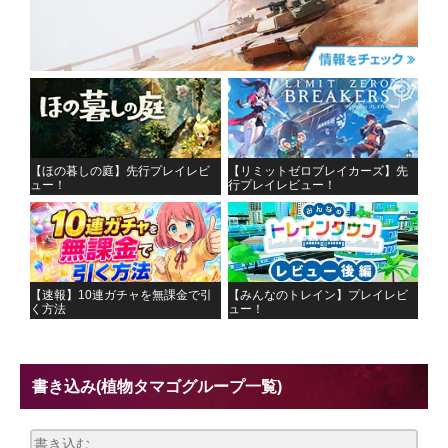
【ほの暮しの庭】先行プレイレビ
【リミットゼロブレイカーズ】先
ュー！
行プレイレビュー！
【速報】10連ガチャを無課金で引
【みんなのトレイン】プレイレビ
く方法
ュー！
書き込み
(植物タマゴグループ一覧)