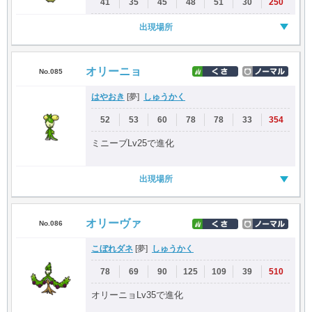
41
35
45
48
51
30
250
出現場所
オリーニョ
No.085
はやおき
しゅうかく
[夢]
52
53
60
78
78
33
354
ミニーブLv25で進化
出現場所
オリーヴァ
No.086
こぼれダネ
しゅうかく
[夢]
78
69
90
125
109
39
510
オリーニョLv35で進化