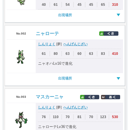
40
61
54
45
45
65
310
出現場所
ニャローテ
No.002
しんりょく
へんげんじざい
[夢]
61
80
63
60
63
83
410
ニャオハLv16で進化
出現場所
マスカーニャ
No.003
しんりょく
へんげんじざい
[夢]
76
110
70
81
70
123
530
ニャローテLv36で進化