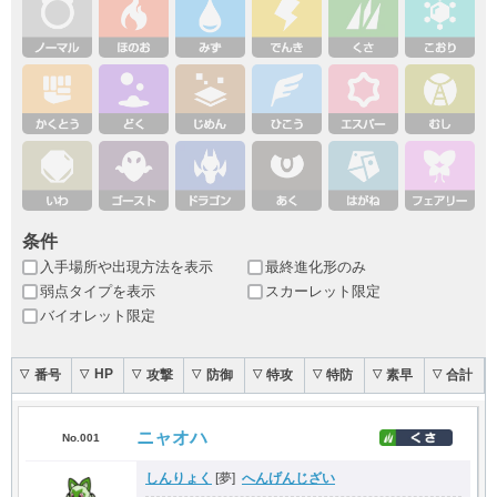
条件
入手場所や出現方法を表示
最終進化形のみ
弱点タイプを表示
スカーレット限定
バイオレット限定
HP
番号
攻撃
防御
特攻
特防
素早
合計
▽
▽
▽
▽
▽
▽
▽
▽
ニャオハ
No.001
しんりょく
へんげんじざい
[夢]