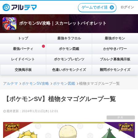
ゲームでポイ活
ログイン
ポケモンSV攻略｜スカーレットバイオレット
トップ
最強キラフロル
最強ポケモン
最強パーティ
ポケモン図鑑
かがやきパワー
レイドイベント
ポケモンプレゼンツ
ブルレク募集掲示板
交換掲示板
色違いポケモンクイズ
難問ポケモンクイズ
アルテマ
ポケモンSV攻略
ポケモン図鑑
植物タマゴグループ一覧
【ポケモンSV】植物タマゴグループ一覧
最終更新：2024年1月11日(木) 12:01
PR