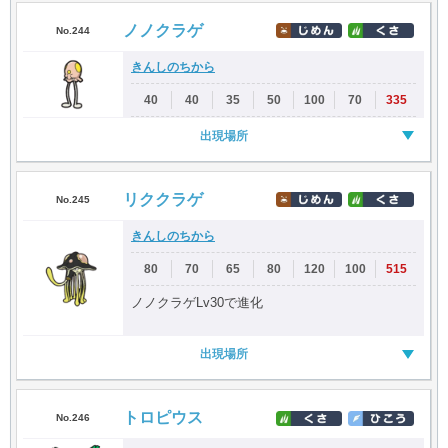
ノノクラゲ
No.244
きんしのちから
40
40
35
50
100
70
335
出現場所
リククラゲ
No.245
きんしのちから
80
70
65
80
120
100
515
ノノクラゲLv30で進化
出現場所
トロピウス
No.246