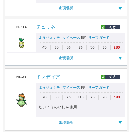
出現場所
チュリネ
No.104
ようりょくそ
マイペース
リーフガード
[夢]
45
35
50
70
50
30
280
出現場所
ドレディア
No.105
ようりょくそ
マイペース
リーフガード
[夢]
70
60
75
110
75
90
480
たいようのいしを使用
出現場所