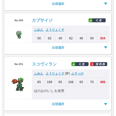
出現場所
カプサイジ
No.250
ふみん
ようりょくそ
50
62
40
62
40
50
304
出現場所
スコヴィラン
No.251
ふみん
ようりょくそ
ムラっけ
[夢]
65
108
65
108
65
75
486
ほのおのいしを使用
出現場所