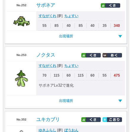
サボネア
No.252
すながくれ
ちょすい
[夢]
55
85
40
85
40
35
340
出現場所
ノクタス
No.253
すながくれ
ちょすい
[夢]
70
115
60
115
60
55
475
サボネアLv32で進化
出現場所
ユキカブリ
No.352
ゆきふらし
ぼうおん
[夢]