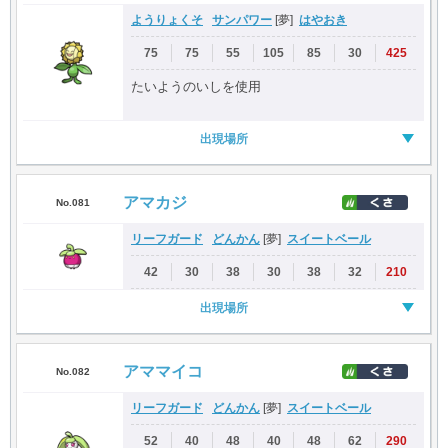
ようりょくそ
サンパワー
はやおき
[夢]
75
75
55
105
85
30
425
たいようのいしを使用
出現場所
アマカジ
No.081
リーフガード
どんかん
スイートベール
[夢]
42
30
38
30
38
32
210
出現場所
アママイコ
No.082
リーフガード
どんかん
スイートベール
[夢]
52
40
48
40
48
62
290