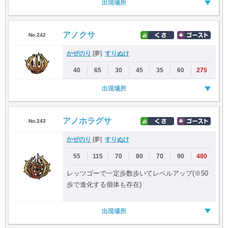
出現場所
アノクサ
No.242
かぜのり
すりぬけ
[夢]
40
65
30
45
35
60
275
出現場所
アノホラグサ
No.243
かぜのり
すりぬけ
[夢]
55
115
70
80
70
90
480
レッツゴーで一定歩数歩いてレベルアップ(※50
歩で進化する個体も存在)
出現場所