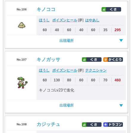
キノココ
No.106
ほうし
ポイズンヒール
はやあし
[夢]
60
40
60
40
60
35
295
出現場所
キノガッサ
No.107
ほうし
ポイズンヒール
テクニシャン
[夢]
60
130
80
60
60
70
460
キノココLv23で進化
出現場所
カジッチュ
No.108