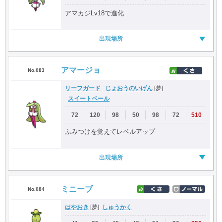
アマカジLv18で進化
出現場所
アマージョ
No.083
リーフガード
じょおうのいげん
[夢]
スイートベール
72
120
98
50
98
72
510
ふみつけを覚えてレベルアップ
出現場所
ミニーブ
No.084
はやおき
しゅうかく
[夢]