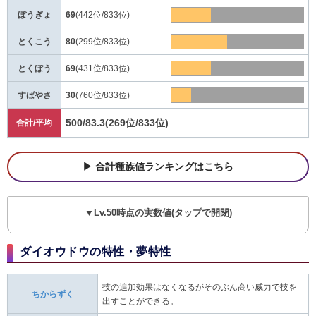
ぼうぎょ
69
(442位/833位)
とくこう
80
(299位/833位)
とくぼう
69
(431位/833位)
すばやさ
30
(760位/833位)
500/83.3
(269位/833位)
合計/平均
合計種族値ランキングはこちら
▼Lv.50時点の実数値(タップで開閉)
ダイオウドウの特性・夢特性
技の追加効果はなくなるがそのぶん高い威力で技を
ちからずく
出すことができる。