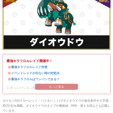
最強キラフロルレイド開催中！
・
最強キラフロルレイド対策
・
イベントレイドが出ない時の対処法
・
最強キラフロルはワンパンできる？
もっと見る
レギュレーションI開催中！
ポケモンSV(スカーレット・バイオレット)でダイオウドウの進化条件や入手場
所(方法)を掲載。ダイオウドウのタイプや種族値、特性、覚える技なども記載し
ています。