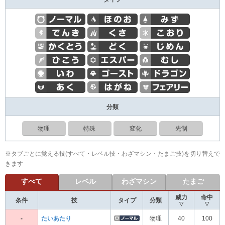
分類
物理
特殊
変化
先制
※タブごとに覚える技(すべて・レベル技・わざマシン・たまご技)を切り替えで
きます
すべて
レベル
わざマシン
たまご
威力
命中
条件
技
タイプ
分類
▽
▽
-
たいあたり
物理
40
100