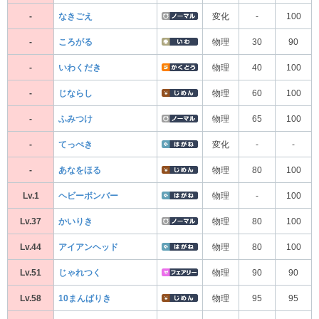
-
なきごえ
変化
-
100
-
ころがる
物理
30
90
-
いわくだき
物理
40
100
-
じならし
物理
60
100
-
ふみつけ
物理
65
100
-
てっぺき
変化
-
-
-
あなをほる
物理
80
100
Lv.1
ヘビーボンバー
物理
-
100
Lv.37
かいりき
物理
80
100
Lv.44
アイアンヘッド
物理
80
100
Lv.51
じゃれつく
物理
90
90
Lv.58
10まんばりき
物理
95
95