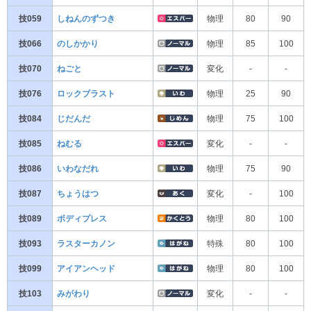
技059
しねんのずつき
物理
80
90
技066
のしかかり
物理
85
100
技070
ねごと
変化
-
-
技076
ロックブラスト
物理
25
90
技084
じだんだ
物理
75
100
技085
ねむる
変化
-
-
技086
いわなだれ
物理
75
90
技087
ちょうはつ
変化
-
100
技089
ボディプレス
物理
80
100
技093
ラスターカノン
特殊
80
100
技099
アイアンヘッド
物理
80
100
技103
みがわり
変化
-
-