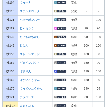
技104
てっぺき
変化
-
-
技116
ステルスロック
変化
-
-
技121
ヘビーボンバー
物理
-
100
技127
じゃれつく
物理
90
90
技133
だいちのちから
特殊
90
100
技149
じしん
物理
100
100
技150
ストーンエッジ
物理
100
80
技152
ギガインパクト
物理
150
90
技156
げきりん
物理
120
100
技163
はかいこうせん
特殊
150
90
技170
てっていこうせん
特殊
140
95
技171
テラバースト
特殊
80
100
たまご
まるくなる
変化
-
-