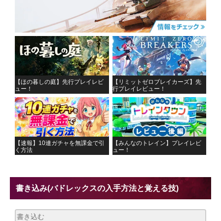
【ほの暮しの庭】先行プレイレビ
【リミットゼロブレイカーズ】先
ュー！
行プレイレビュー！
【速報】10連ガチャを無課金で引
【みんなのトレイン】プレイレビ
く方法
ュー！
書き込み
(バドレックスの入手方法と覚える技)