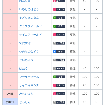
-
ねんりき
特殊
50
100
-
いやしのはどう
変化
-
-
-
やどりぎのタネ
変化
-
90
-
グラスフィールド
変化
-
-
-
サイコフィールド
変化
-
-
-
てだすけ
変化
-
-
-
いのちのしずく
変化
-
-
-
せいちょう
変化
-
-
-
はたく
物理
40
100
-
ソーラービーム
特殊
120
100
-
サイコキネシス
特殊
90
100
Lv.88
みらいよち
特殊
120
100
技001
とっしん
物理
90
85