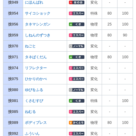
技049
にほんばれ
変化
-
-
技054
サイコショック
特殊
80
100
技056
タネマシンガン
物理
25
100
技059
しねんのずつき
物理
80
90
技070
ねごと
変化
-
-
技071
タネばくだん
物理
80
100
技074
リフレクター
変化
-
-
技075
ひかりのかべ
変化
-
-
技080
ゆびをふる
変化
-
-
技081
くさむすび
特殊
-
100
技085
ねむる
変化
-
-
技089
ボディプレス
物理
80
100
技092
ふういん
変化
-
-