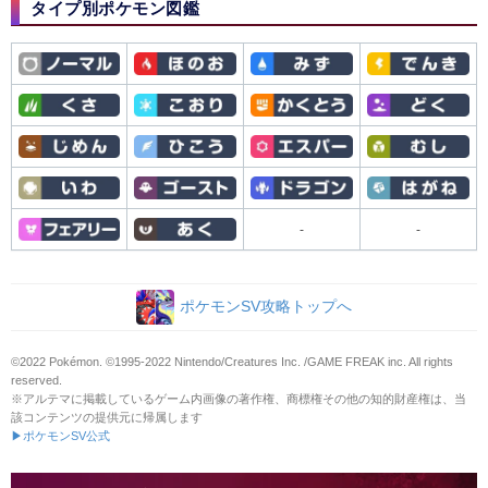
タイプ別ポケモン図鑑
-
-
ポケモンSV攻略トップへ
©2022 Pokémon. ©1995-2022 Nintendo/Creatures Inc. /GAME FREAK inc. All rights
reserved.
※アルテマに掲載しているゲーム内画像の著作権、商標権その他の知的財産権は、当
該コンテンツの提供元に帰属します
▶ポケモンSV公式