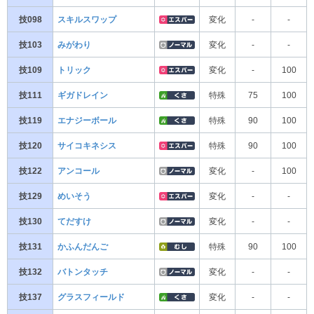
技098
スキルスワップ
変化
-
-
技103
みがわり
変化
-
-
技109
トリック
変化
-
100
技111
ギガドレイン
特殊
75
100
技119
エナジーボール
特殊
90
100
技120
サイコキネシス
特殊
90
100
技122
アンコール
変化
-
100
技129
めいそう
変化
-
-
技130
てだすけ
変化
-
-
技131
かふんだんご
特殊
90
100
技132
バトンタッチ
変化
-
-
技137
グラスフィールド
変化
-
-