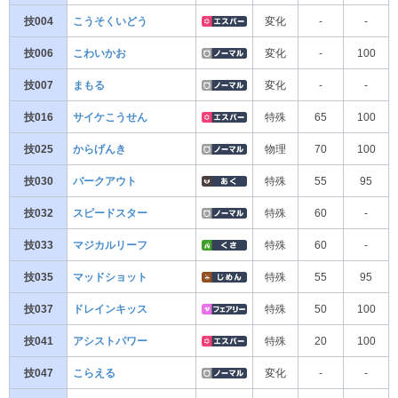
技004
こうそくいどう
変化
-
-
技006
こわいかお
変化
-
100
技007
まもる
変化
-
-
技016
サイケこうせん
特殊
65
100
技025
からげんき
物理
70
100
技030
バークアウト
特殊
55
95
技032
スピードスター
特殊
60
-
技033
マジカルリーフ
特殊
60
-
技035
マッドショット
特殊
55
95
技037
ドレインキッス
特殊
50
100
技041
アシストパワー
特殊
20
100
技047
こらえる
変化
-
-