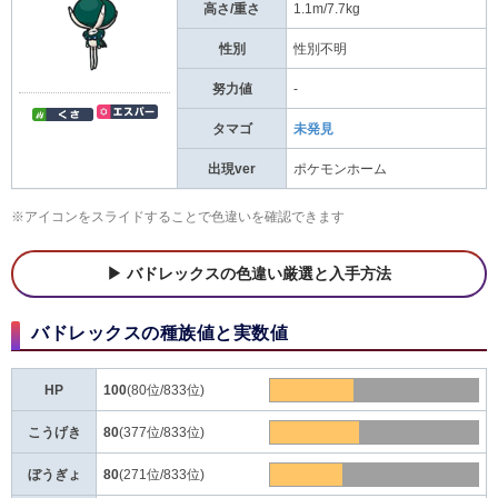
高さ/重さ
1.1m/7.7kg
性別
性別不明
努力値
-
タマゴ
未発見
出現ver
ポケモンホーム
※アイコンをスライドすることで色違いを確認できます
バドレックスの色違い厳選と入手方法
バドレックスの種族値と実数値
HP
100
(80位/833位)
こうげき
80
(377位/833位)
ぼうぎょ
80
(271位/833位)