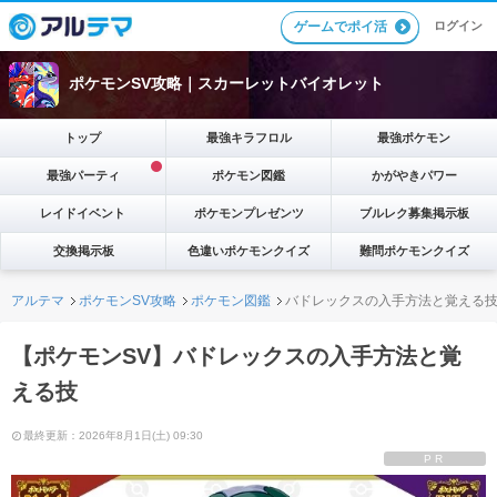
ゲームでポイ活
ログイン
ポケモンSV攻略｜スカーレットバイオレット
トップ
最強キラフロル
最強ポケモン
最強パーティ
ポケモン図鑑
かがやきパワー
レイドイベント
ポケモンプレゼンツ
ブルレク募集掲示板
交換掲示板
色違いポケモンクイズ
難問ポケモンクイズ
アルテマ
ポケモンSV攻略
ポケモン図鑑
バドレックスの入手方法と覚える
【ポケモンSV】バドレックスの入手方法と覚
える技
最終更新：2026年8月1日(土) 09:30
PR