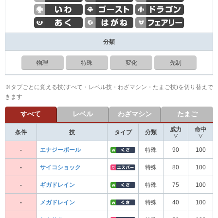
分類
物理
特殊
変化
先制
※タブごとに覚える技(すべて・レベル技・わざマシン・たまご技)を切り替えで
きます
すべて
レベル
わざマシン
たまご
威力
命中
条件
技
タイプ
分類
▽
▽
-
エナジーボール
特殊
90
100
-
サイコショック
特殊
80
100
-
ギガドレイン
特殊
75
100
-
メガドレイン
特殊
40
100