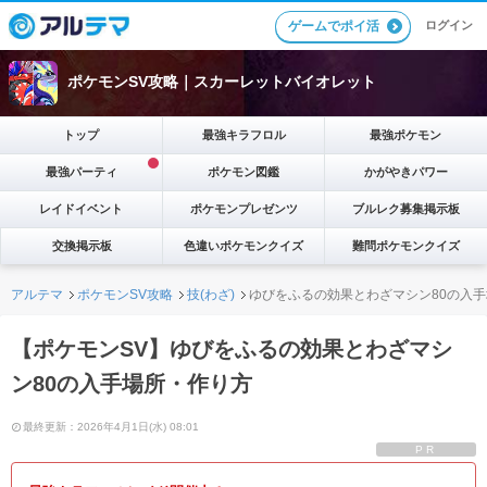
ゲームでポイ活
ログイン
ポケモンSV攻略｜スカーレットバイオレット
トップ
最強キラフロル
最強ポケモン
最強パーティ
ポケモン図鑑
かがやきパワー
レイドイベント
ポケモンプレゼンツ
ブルレク募集掲示板
交換掲示板
色違いポケモンクイズ
難問ポケモンクイズ
アルテマ
ポケモンSV攻略
技(わざ)
ゆびをふるの効果とわざマシン80の入
【ポケモンSV】ゆびをふるの効果とわざマシ
ン80の入手場所・作り方
最終更新：2026年4月1日(水) 08:01
PR