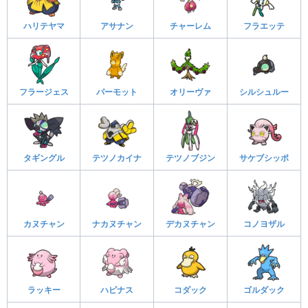
ハリテヤマ
アサナン
チャーレム
フラエッテ
フラージェス
パーモット
オリーヴァ
シルシュルー
タギングル
テツノカイナ
テツノブジン
サケブシッポ
カヌチャン
ナカヌチャン
デカヌチャン
コノヨザル
ラッキー
ハピナス
コダック
ゴルダック