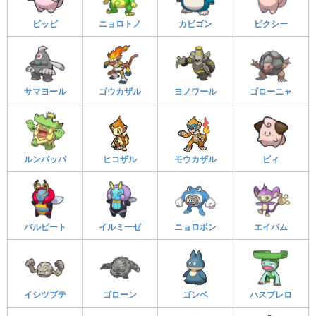
ピッピ
ニョロトノ
カビゴン
ピクシー
サマヨール
ゴウカザル
ヨノワール
ゴローニャ
ルンパッパ
ヒコザル
モウカザル
ピィ
バルビート
イルミーゼ
ニョロボン
エイパム
イシツブテ
ゴローン
ゴンベ
ハスブレロ