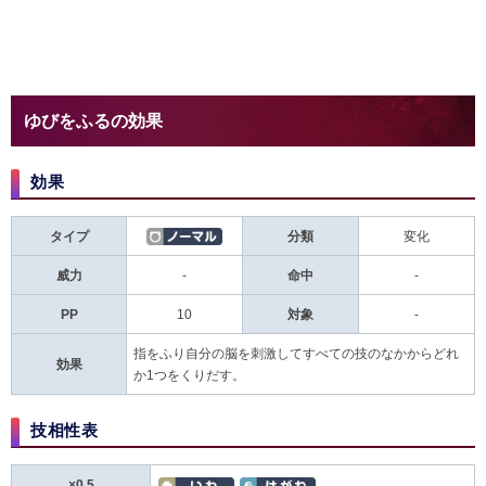
ゆびをふるの効果
効果
タイプ
分類
変化
威力
-
命中
-
PP
10
対象
-
指をふり自分の脳を刺激してすべての技のなかからどれ
効果
か1つをくりだす。
技相性表
×0.5