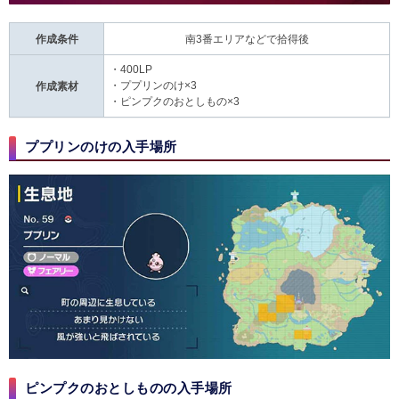
作成条件
南3番エリアなどで拾得後
・400LP
・
ププリンのけ
×3
作成素材
・
ピンプクのおとしもの
×3
ププリンのけの入手場所
ピンプクのおとしものの入手場所