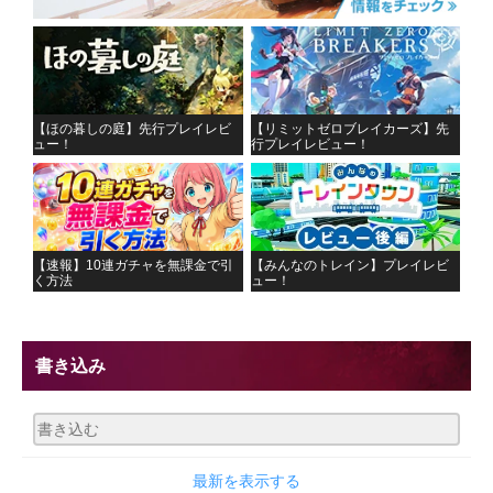
【ほの暮しの庭】先行プレイレビ
【リミットゼロブレイカーズ】先
ュー！
行プレイレビュー！
【速報】10連ガチャを無課金で引
【みんなのトレイン】プレイレビ
く方法
ュー！
書き込み
最新を表示する