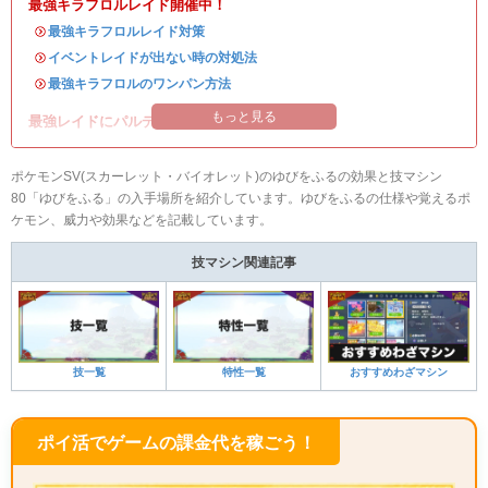
最強キラフロルレイド開催中！
・
最強キラフロルレイド対策
・
イベントレイドが出ない時の対処法
・
最強キラフロルのワンパン方法
もっと見る
最強レイドにパルデアの強力なポケモンが登場！
ポケモンSV(スカーレット・バイオレット)のゆびをふるの効果と技マシン
80「ゆびをふる」の入手場所を紹介しています。ゆびをふるの仕様や覚えるポ
ケモン、威力や効果などを記載しています。
技マシン関連記事
技一覧
特性一覧
おすすめわざマシン
ポイ活でゲームの課金代を稼ごう！